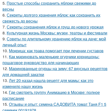
5.
Простые способы сохранить яблоки свежими до
весны
6.
Секреты долгого хранения яблок: как сохранить их
свежесть до весны
7.
Секреты сохранения яблок и груш до нового урожая
8.
Культурная жизнь Москвы: музеи, театры и фестивали
9.
Советы по длительному хранению яблок на даче: мой
личный опыт
10.
Мокрица: как трава помогает при лечении суставов
11.
Как мариновать маленькие огурчики корнишоны:
пошаговое руководство для начинающих
12.
Маринованные огурцы на зиму: 67 вкусных рецептов
для домашней закатки
13.
Лет 20 назад нашла рецепт для мамы: как это
изменило нашу жизнь
14.
Где смотреть группу Анимацию в Москве: полное
расписание
15.
Отзывы и опыт: семена САДОВИТА томат Таня F1 5
семечек 00191978