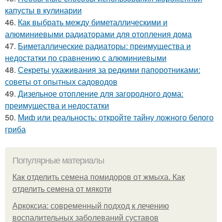
капусты в кулинарии
46.
Как выбрать между биметаллическими и
алюминиевыми радиаторами для отопления дома
47.
Биметаллические радиаторы: преимущества и
недостатки по сравнению с алюминиевыми
48.
Секреты ухаживания за редкими папоротниками:
советы от опытных садоводов
49.
Дизельное отопление для загородного дома:
преимущества и недостатки
50.
Миф или реальность: откройте тайну ложного белого
гриба
Популярные материалы
Как отделить семена помидоров от жмыха. Как
отделить семена от мякоти
Аркоксиа: современный подход к лечению
воспалительных заболеваний суставов