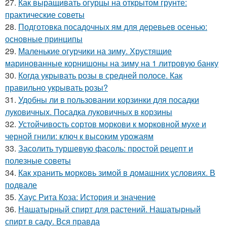
27.
Как выращивать огурцы на открытом грунте:
практические советы
28.
Подготовка посадочных ям для деревьев осенью:
основные принципы
29.
Маленькие огурчики на зиму. Хрустящие
маринованные корнишоны на зиму на 1 литровую банку
30.
Когда укрывать розы в средней полосе. Как
правильно укрывать розы?
31.
Удобны ли в пользовании корзинки для посадки
луковичных. Посадка луковичных в корзины
32.
Устойчивость сортов моркови к морковной мухе и
черной гнили: ключ к высоким урожаям
33.
Засолить туршевую фасоль: простой рецепт и
полезные советы
34.
Как хранить морковь зимой в домашних условиях. В
подвале
35.
Хаус Рита Коза: История и значение
36.
Нашатырный спирт для растений. Нашатырный
спирт в саду. Вся правда