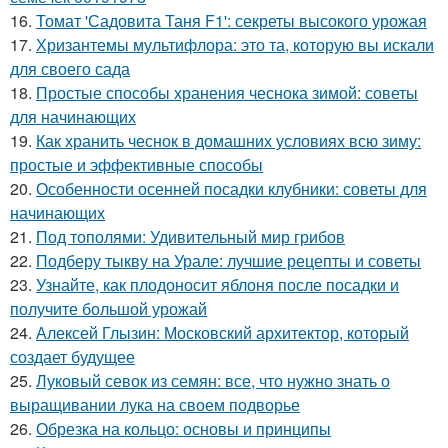
16.
Томат 'Садовита Таня F1': секреты высокого урожая
17.
Хризантемы мультифлора: это та, которую вы искали
для своего сада
18.
Простые способы хранения чеснока зимой: советы
для начинающих
19.
Как хранить чеснок в домашних условиях всю зиму:
простые и эффективные способы
20.
Особенности осенней посадки клубники: советы для
начинающих
21.
Под тополями: Удивительный мир грибов
22.
Подберу тыкву на Урале: лучшие рецепты и советы
23.
Узнайте, как плодоносит яблоня после посадки и
получите большой урожай
24.
Алексей Глызин: Московский архитектор, который
создает будущее
25.
Луковый севок из семян: все, что нужно знать о
выращивании лука на своем подворье
26.
Обрезка на кольцо: основы и принципы