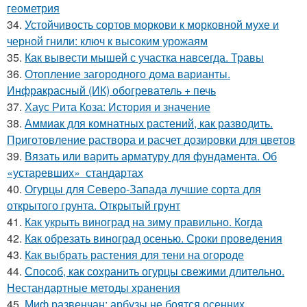
геометрия
34.
Устойчивость сортов моркови к морковной мухе и
черной гнили: ключ к высоким урожаям
35.
Как вывести мышей с участка навсегда. Травы
36.
Отопление загородного дома варианты.
Инфракрасный (ИК) обогреватель + печь
37.
Хаус Рита Коза: История и значение
38.
Аммиак для комнатных растений, как разводить.
Приготовление раствора и расчет дозировки для цветов
39.
Вязать или варить арматуру для фундамента. Об
«устаревших» стандартах
40.
Огурцы для Северо-Запада лучшие сорта для
открытого грунта. Открытый грунт
41.
Как укрыть виноград на зиму правильно. Когда
42.
Как обрезать виноград осенью. Сроки проведения
43.
Как выбрать растения для тени на огороде
44.
Способ, как сохранить огурцы свежими длительно.
Нестандартные методы хранения
45.
Миф развенчан: арбузы не боятся осенних