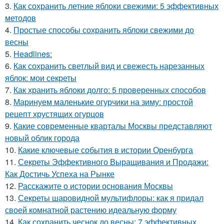
3.
Как сохранить летние яблоки свежими: 5 эффективных
методов
4.
Простые способы сохранить яблоки свежими до
весны
5.
Headlines:
6.
Как сохранить светлый вид и свежесть нарезанных
яблок: мои секреты
7.
Как хранить яблоки долго: 5 проверенных способов
8.
Маринуем маленькие огурчики на зиму: простой
рецепт хрустящих огурцов
9.
Какие современные кварталы Москвы представляют
новый облик города
10.
Какие ключевые события в истории Оренбурга
11.
Секреты Эффективного Выращивания и Продажи:
Как Достичь Успеха на Рынке
12.
Расскажите о истории основания Москвы
13.
Секреты шаровидной мультифлоры: как я придал
своей комнатной растению идеальную форму
14.
Как сохранить чеснок до весны: 7 эффективных