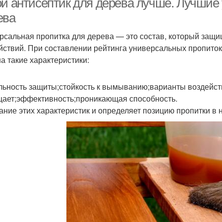
ой антисептик для дерева лучше. Лучшие
ева
рсальная пропитка для дерева — это состав, который защищ
йствий. При составлении рейтинга универсальных пропиток
на такие характеристики:
льность защиты;стойкость к вымыванию;варианты воздейств
ает;эффективность;проникающая способность.
ание этих характеристик и определяет позицию пропитки в 