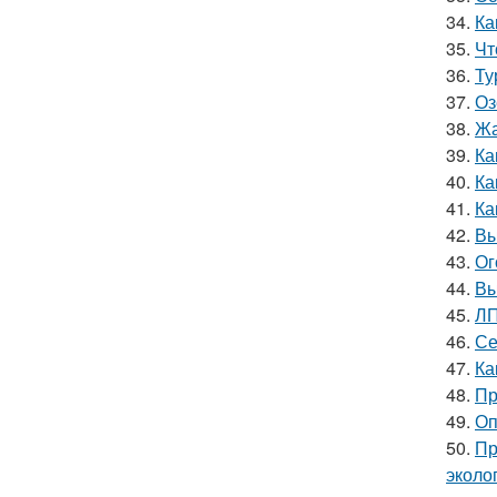
34.
Ка
35.
Чт
36.
Ту
37.
Оз
38.
Жа
39.
Ка
40.
Ка
41.
Ка
42.
Вы
43.
Ог
44.
Вы
45.
ЛП
46.
Се
47.
Ка
48.
Пр
49.
Оп
50.
Пр
эколо