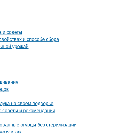
а и советы
свойствах и способе сбора
льшой урожай
ащивания
рцов
 лука на своем подворье
в: советы и рекомендации
ованные огурцы без стерилизации
ему и как