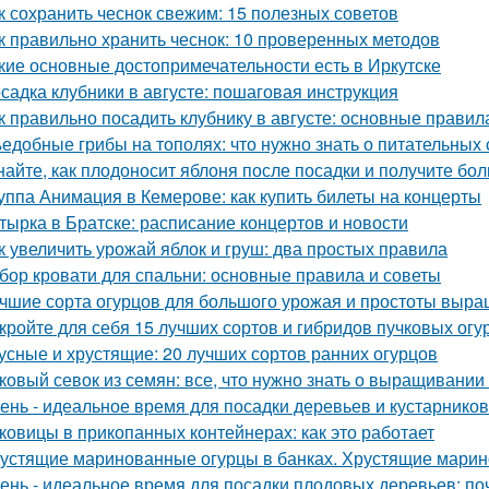
к сохранить чеснок свежим: 15 полезных советов
к правильно хранить чеснок: 10 проверенных методов
кие основные достопримечательности есть в Иркутске
садка клубники в августе: пошаговая инструкция
к правильно посадить клубнику в августе: основные правил
едобные грибы на тополях: что нужно знать о питательных 
найте, как плодоносит яблоня после посадки и получите бо
уппа Анимация в Кемерове: как купить билеты на концерты
тырка в Братске: расписание концертов и новости
к увеличить урожай яблок и груш: два простых правила
бор кровати для спальни: основные правила и советы
чшие сорта огурцов для большого урожая и простоты выр
кройте для себя 15 лучших сортов и гибридов пучковых огу
усные и хрустящие: 20 лучших сортов ранних огурцов
ковый севок из семян: все, что нужно знать о выращивании
ень - идеальное время для посадки деревьев и кустарнико
ковицы в прикопанных контейнерах: как это работает
устящие маринованные огурцы в банках. Хрустящие марин
ень - идеальное время для посадки плодовых деревьев: поч