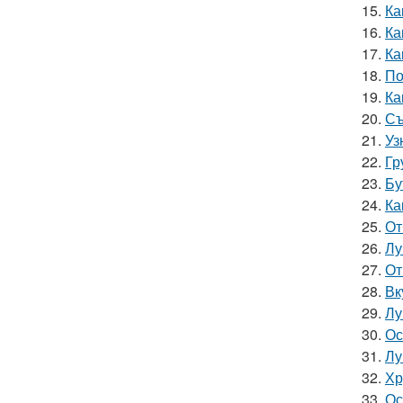
15.
Ка
16.
Ка
17.
Ка
18.
По
19.
Ка
20.
Съ
21.
Уз
22.
Гр
23.
Бу
24.
Ка
25.
От
26.
Лу
27.
От
28.
Вк
29.
Лу
30.
Ос
31.
Лу
32.
Хр
33.
Ос