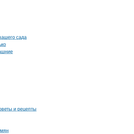
 вашего сада
ько
машние
оветы и рецепты
емян