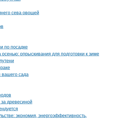
имнего сева овощей
ов
и по посадке
а осенью: опрыскивания для подготовки к зиме
лутени
мраке
 вашего сада
водов
 за древесиной
ендуется
льстве: экономия, энергоэффективность,