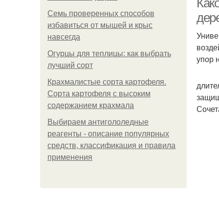
Как
Семь проверенных способов
дер
избавиться от мышей и крыс
Униве
навсегда
возде
Огурцы для теплицы: как выбрать
упор 
лучший сорт
Крахмалистые сорта картофеля.
длите
Сорта картофеля с высоким
защищ
содержанием крахмала
Сочет
Выбираем антигололедные
реагенты - описание популярных
средств, классификация и правила
применения