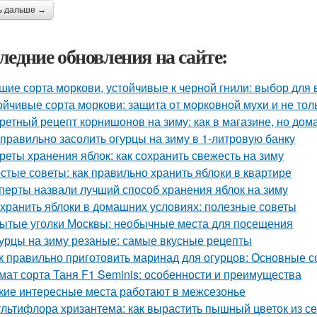
ь дальше →
ледние обновления на сайте:
шие сорта моркови, устойчивые к черной гнили: выбор для
ойчивые сорта моркови: защита от морковной мухи и не тол
ретный рецепт корнишонов на зиму: как в магазине, но до
 правильно засолить огурцы на зиму в 1-литровую банку
реты хранения яблок: как сохранить свежесть на зиму
стые советы: как правильно хранить яблоки в квартире
перты назвали лучший способ хранения яблок на зиму
 хранить яблоки в домашних условиях: полезные советы
ытые уголки Москвы: необычные места для посещения
урцы на зиму резаные: самые вкусные рецепты
к правильно приготовить маринад для огурцов: Основные с
мат сорта Таня F1 Seminis: особенности и преимущества
кие интересные места работают в межсезонье
льтифлора хризантема: как вырастить пышный цветок из с