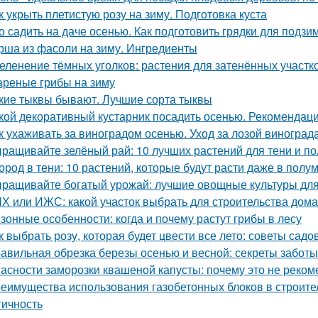
к укрыть плетистую розу на зиму. Подготовка куста
о садить на даче осенью. Как подготовить грядки для подз
рша из фасоли на зиму. Ингредиенты
еленение тёмных уголков: растения для затенённых участк
реные грибы на зиму
кие тыквы бывают. Лучшие сорта тыквы
кой декоративный кустарник посадить осенью. Рекомендаци
к ухаживать за виноградом осенью. Уход за лозой виноград
ращивайте зелёный рай: 10 лучших растений для тени и по
ород в тени: 10 растений, которые будут расти даже в полу
ращивайте богатый урожай: лучшие овощные культуры для
Х или ИЖС: какой участок выбрать для строительства дома
зонные особенности: когда и почему растут грибы в лесу
к выбрать розу, которая будет цвести все лето: советы садо
авильная обрезка березы осенью и весной: секреты заботы
асности заморозки квашеной капусты: почему это не реком
еимущества использования газобетонных блоков в строите
гичность