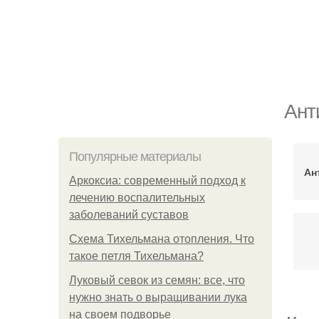
Ант
Популярные материалы
Ан
Аркоксиа: современный подход к
лечению воспалительных
заболеваний суставов
Схема Тихельмана отопления. Что
такое петля Тихельмана?
Луковый севок из семян: все, что
нужно знать о выращивании лука
на своем подворье