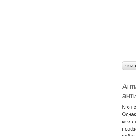
читат
Ант
анти
Кто н
Однак
механ
профи
работ