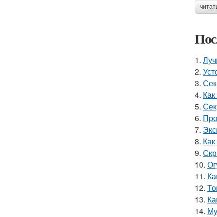
читат
Пос
1.
Луч
2.
Уст
3.
Сек
4.
Как
5.
Сек
6.
Про
7.
Экс
8.
Как
9.
Скр
10.
Ог
11.
Ка
12.
То
13.
Ка
14.
Му