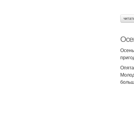
читат
Осен
Осень
приго
Опята
Молод
больш