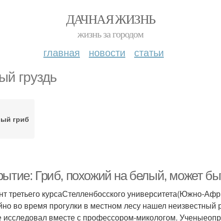
ДАЧНАЯ ЖИЗНЬ
жизнь за городом
главная
новости
статьи
ый груздь
ый гриб
рытие: Гриб, похожий на белый, может б
нт третьего курсаСтелленбосского университета(Южно-Афр
йно во время прогулки в местном лесу нашел неизвестный 
 исследовал вместе с профессором-микологом. Ученыеопред