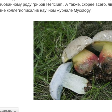
ебованному роду грибов Hericium . А также, скорее всего,
тие коллегиописалив научном журнале Mycology.
ь дальше →