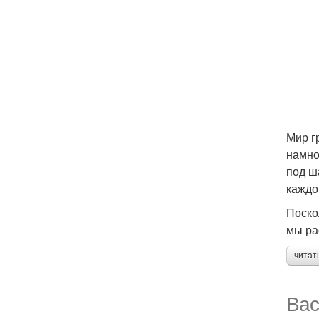
Мир г
намно
под ш
каждо
Поско
мы ра
читат
Вас