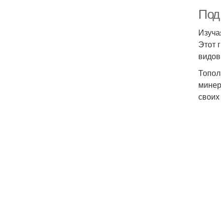
Под
Изуча
Этот 
видов
Топол
минер
своих