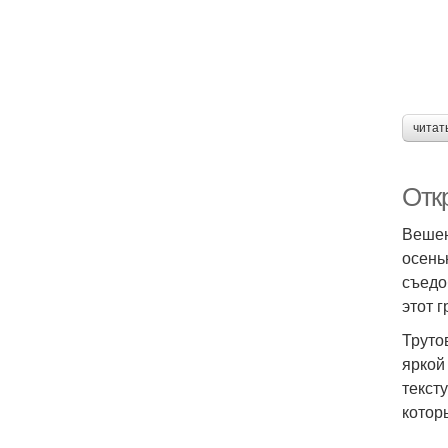
читат
Отк
Вешен
осень
съедо
этот 
Труто
яркой
текст
котор