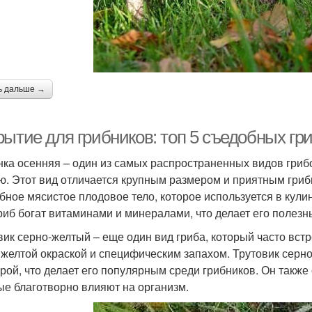
ь дальше →
рытие для грибников: топ 5 съедобных гр
ка осенняя – один из самых распространенных видов грибо
ю. Этот вид отличается крупным размером и приятным гри
бное мясистое плодовое тело, которое используется в кул
гриб богат витаминами и минералами, что делает его полезн
вик серно-желтый – еще один вид гриба, который часто встр
 желтой окраской и специфическим запахом. Трутовик серн
урой, что делает его популярным среди грибников. Он такж
ые благотворно влияют на организм.