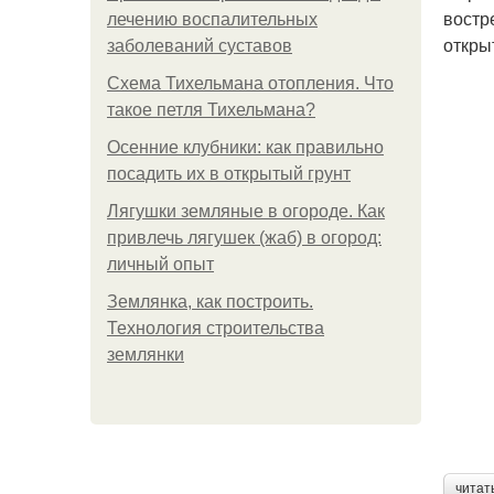
востр
лечению воспалительных
откры
заболеваний суставов
Схема Тихельмана отопления. Что
такое петля Тихельмана?
Осенние клубники: как правильно
посадить их в открытый грунт
Лягушки земляные в огороде. Как
привлечь лягушек (жаб) в огород:
личный опыт
Землянка, как построить.
Технология строительства
землянки
читат