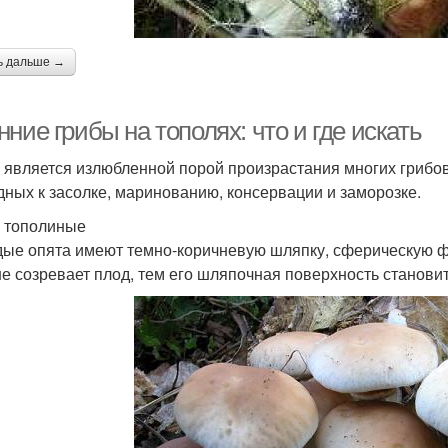
ь дальше →
ние грибы на тополях: что и где искать
 является излюбленной порой произрастания многих грибов
дных к засолке, маринованию, консервации и заморозке.
 тополиные
ые опята имеют темно-коричневую шляпку, сферическую ф
е созревает плод, тем его шляпочная поверхность становит