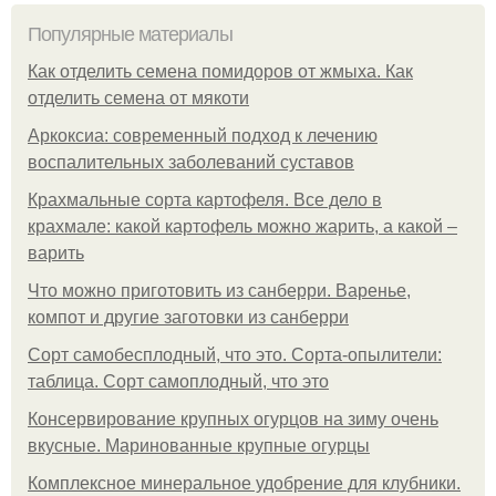
Популярные материалы
Как отделить семена помидоров от жмыха. Как
отделить семена от мякоти
Аркоксиа: современный подход к лечению
воспалительных заболеваний суставов
Крахмальные сорта картофеля. Все дело в
крахмале: какой картофель можно жарить, а какой –
варить
Что можно приготовить из санберри. Варенье,
компот и другие заготовки из санберри
Сорт самобесплодный, что это. Сорта-опылители:
таблица. Сорт самоплодный, что это
Консервирование крупных огурцов на зиму очень
вкусные. Маринованные крупные огурцы
Комплексное минеральное удобрение для клубники.