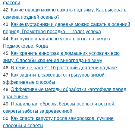
фасоли
42.
Какие овощи можно сажать под зиму. Как высевать
семена поздней осенью?
43.
Какие кустарники и деревья можно сажать в осенний
период. Грамотная посадка — залог успеха
44.
Как нужно правильно укрыть розы на зиму в
Подмосковье. Когда
45.
Как хранить виноград в домашних условиях всю
зиму. Способы хранения винограда на зиму
46.
В тени не растет: 10 растений для тени на даче
47.
Как защитить саженцы от грызунов зимой:
эффективные способы
48.
Эффективные методы обработки картофеля перед
хранением
49.
Правильная обрезка березы осенью и весной:
секреты заботы за древесиной
50.
Как спасти капусту после заморозков: лучшие
способы и советы