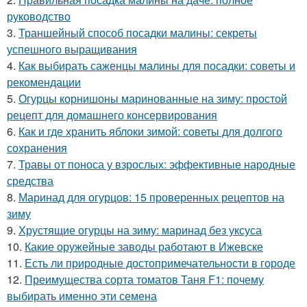
руководство
3.
Траншейный способ посадки малины: секреты
успешного выращивания
4.
Как выбирать саженцы малины для посадки: советы и
рекомендации
5.
Огурцы корнишоны маринованные на зиму: простой
рецепт для домашнего консервирования
6.
Как и где хранить яблоки зимой: советы для долгого
сохранения
7.
Травы от поноса у взрослых: эффективные народные
средства
8.
Маринад для огурцов: 15 проверенных рецептов на
зиму
9.
Хрустящие огурцы на зиму: маринад без уксуса
10.
Какие оружейные заводы работают в Ижевске
11.
Есть ли природные достопримечательности в городе
12.
Преимущества сорта томатов Таня F1: почему
выбирать именно эти семена