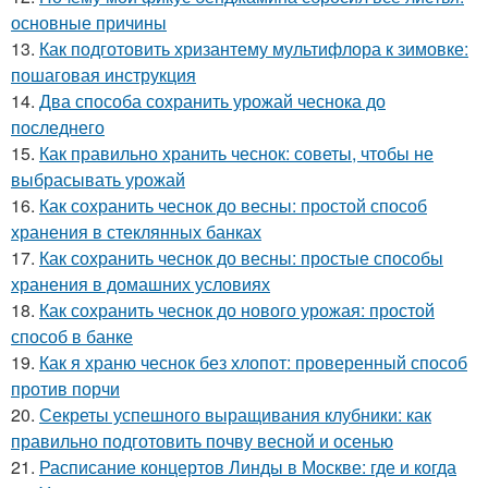
основные причины
13.
Как подготовить хризантему мультифлора к зимовке:
пошаговая инструкция
14.
Два способа сохранить урожай чеснока до
последнего
15.
Как правильно хранить чеснок: советы, чтобы не
выбрасывать урожай
16.
Как сохранить чеснок до весны: простой способ
хранения в стеклянных банках
17.
Как сохранить чеснок до весны: простые способы
хранения в домашних условиях
18.
Как сохранить чеснок до нового урожая: простой
способ в банке
19.
Как я храню чеснок без хлопот: проверенный способ
против порчи
20.
Секреты успешного выращивания клубники: как
правильно подготовить почву весной и осенью
21.
Расписание концертов Линды в Москве: где и когда