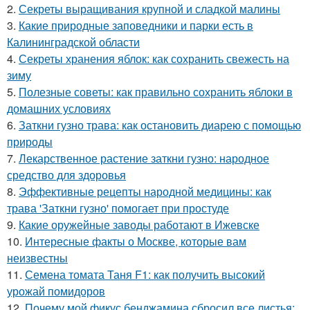
2.
Секреты выращивания крупной и сладкой малины
3.
Какие природные заповедники и парки есть в
Калининградской области
4.
Секреты хранения яблок: как сохранить свежесть на
зиму
5.
Полезные советы: как правильно сохранить яблоки в
домашних условиях
6.
Заткни гузно трава: как остановить диарею с помощью
природы
7.
Лекарственное растение заткни гузно: народное
средство для здоровья
8.
Эффективные рецепты народной медицины: как
трава 'Заткни гузно' помогает при простуде
9.
Какие оружейные заводы работают в Ижевске
10.
Интересные факты о Москве, которые вам
неизвестны
11.
Семена томата Таня F1: как получить высокий
урожай помидоров
12.
Почему мой фикус бенджамина сбросил все листья: