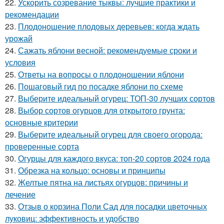
22.
Ускорить созревание тыквы: лучшие практики и
рекомендации
23.
Плодоношение плодовых деревьев: когда ждать
урожай
24.
Сажать яблони весной: рекомендуемые сроки и
условия
25.
Ответы на вопросы о плодоношении яблони
26.
Пошаговый гид по посадке яблони по схеме
27.
Выберите идеальный огурец: ТОП-30 лучших сортов
28.
Выбор сортов огурцов для открытого грунта:
основные критерии
29.
Выберите идеальный огурец для своего огорода:
проверенные сорта
30.
Огурцы для каждого вкуса: топ-20 сортов 2024 года
31.
Обрезка на кольцо: основы и принципы
32.
Желтые пятна на листьях огурцов: причины и
лечение
33.
Отзыв о корзина Поли Сад для посадки цветочных
луковиц: эффективность и удобство