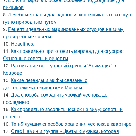
пикников
8.
Лечебные травы для здоровья кишечника: как заткнуть
гузно природным путем
9.
Рецепт идеальных маринованных огурцов на зиму:
проверенные советы
10.
Headlines:
11.
Как правильно приготовить маринад для огурцов:
Основные советы и рецепты
12.
Расписание выступлений группы 'Анимация' в
Коврове
13.
Какие легенды и мифы связаны с
достопримечательностями Москвы
14.
Два способа сохранить урожай чеснока до
последнего
15.
Как правильно засолить чеснок на зиму: советы и
рецепты
16.
Топ-5 лучших способов хранения чеснока в квартире
17.
Стас Намин и группа «Цветы»: музыка, которая