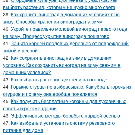
выбрать растения, которым не нужно много света
39.
Как хранить виноград в домашних условиях всю
зиму. Способы хранения винограда на зиму
40.
Укройте правильно молодой виноград первого года
на зиму. Процесс укрытия винограда пошагово
41.
Защита корней плодовых деревьев от повреждений
зимой и весной
42.
Как сохранить виноград на зиму в домашних
условиях. Как сохранить виноград на зиму свежим в
домашних условиях?
43.
Как выбрать растения для тени на огороде
44.
Горькие огурцы не выбрасываю. Как убрать горечь из
огурцов и почему она вообще появляется
45.
Как получить бесплатные корзины для луковичных:
советы и рекомендации
46.
Эффективные методы борьбы с паршей осенью
47.
Как выбрать и установить систему резервного
питания для дома