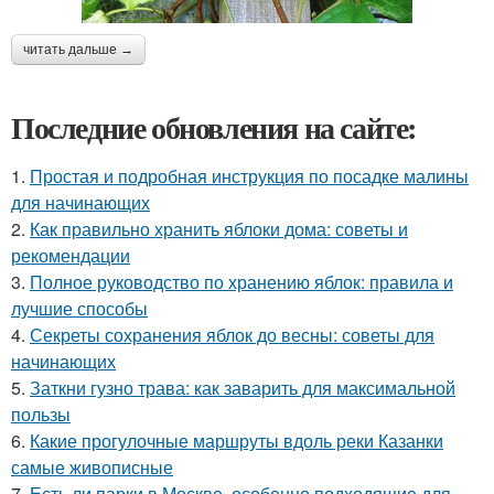
читать дальше →
Последние обновления на сайте:
1.
Простая и подробная инструкция по посадке малины
для начинающих
2.
Как правильно хранить яблоки дома: советы и
рекомендации
3.
Полное руководство по хранению яблок: правила и
лучшие способы
4.
Секреты сохранения яблок до весны: советы для
начинающих
5.
Заткни гузно трава: как заварить для максимальной
пользы
6.
Какие прогулочные маршруты вдоль реки Казанки
самые живописные
7.
Есть ли парки в Москве, особенно подходящие для