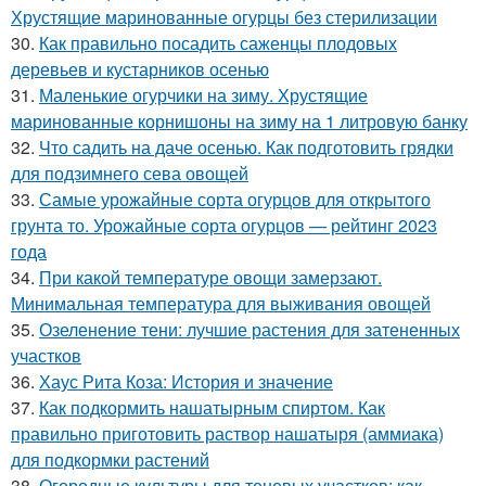
Хрустящие маринованные огурцы без стерилизации
30.
Как правильно посадить саженцы плодовых
деревьев и кустарников осенью
31.
Маленькие огурчики на зиму. Хрустящие
маринованные корнишоны на зиму на 1 литровую банку
32.
Что садить на даче осенью. Как подготовить грядки
для подзимнего сева овощей
33.
Самые урожайные сорта огурцов для открытого
грунта то. Урожайные сорта огурцов — рейтинг 2023
года
34.
При какой температуре овощи замерзают.
Минимальная температура для выживания овощей
35.
Озеленение тени: лучшие растения для затененных
участков
36.
Хаус Рита Коза: История и значение
37.
Как подкормить нашатырным спиртом. Как
правильно приготовить раствор нашатыря (аммиака)
для подкормки растений
38.
Огородные культуры для теневых участков: как