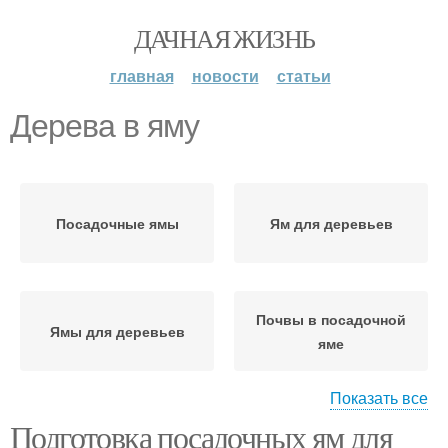
ДАЧНАЯ ЖИЗНЬ
главная
новости
статьи
Дерева в яму
Посадочные ямы
Ям для деревьев
Почвы в посадочной
Ямы для деревьев
яме
Показать все
Подготовка посадочных ям для
Ямы от намокания
Ямы для дерева