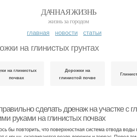
ДАЧНАЯ ЖИЗНЬ
жизнь за городом
главная
новости
статьи
ожки на глинистых грунтах
уки на глинистых
Дорожки на
Глинис
почвах
глинистой почве
правильно сделать дренаж на участке с г
ими руками на глинистых почвах
ось бы повторить, что поверхностная система отвода воды 
ют с крыш, скапливаются возле дорожек и террас. Перед те