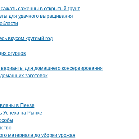
 сажать саженцы в открытый грунт
веты для удачного выращивания
 области
сь вкусом круглый год
щих огурцов
 варианты для домашнего консервирования
 домашних заготовок
авлены в Пензе
 Успеха на Рынке
пособы
дство
ого материала до уборки урожая