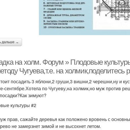
ь дальше →
адка на холм. Форум » Плодовые культур
етоду Чугуева,т.е. на холмик,поделитесь 
тоит посадить 3 яблони,2 груши,3 вишни,2 черешни,ну и к
те-сентябре.Хотела по Чугуеву,на холмик,но муж против ре
 посадки?Как зимуют?
вые культуры #2
уж прав, сажайте деревья как положено вровень с основны
ерево не замерзнет зимой и не высохнет летом.