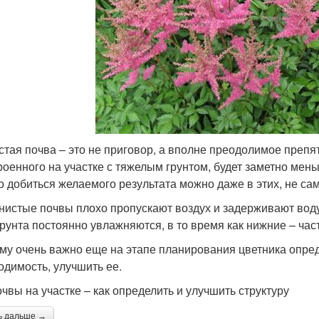
стая почва – это не приговор, а вполне преодолимое препят
роенного на участке с тяжелым грунтом, будет заметно мень
о добиться желаемого результата можно даже в этих, не са
нистые почвы плохо пропускают воздух и задерживают воду
грунта постоянно увлажняются, в то время как нижние – час
му очень важно еще на этапе планирования цветника опреде
одимость, улучшить ее.
очвы на участке – как определить и улучшить структуру
ь дальше →