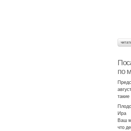
читат
Пос
по м
Предс
авгус
такие
Плодо
Ира
Ваш м
что д