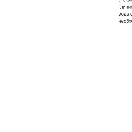
глини
вода 
необх