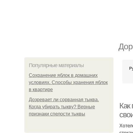
Дор
Популярные материалы
Р
Сохранение яблок в домашних
условиях. Способы хранения яблок
в квартире
Дозревает ли сорванная тыква.
Как 
Когда убирать тыкву? Верные
сво
признаки спелости тыквы
Хотел
стека