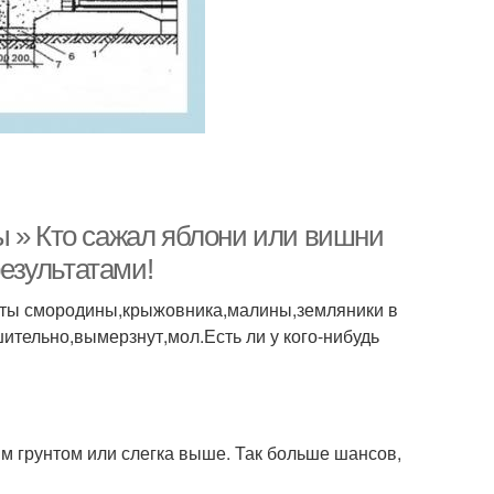
ы » Кто сажал яблони или вишни
результатами!
усты смородины,крыжовника,малины,земляники в
шительно,вымерзнут,мол.Есть ли у кого-нибудь
м грунтом или слегка выше. Так больше шансов,