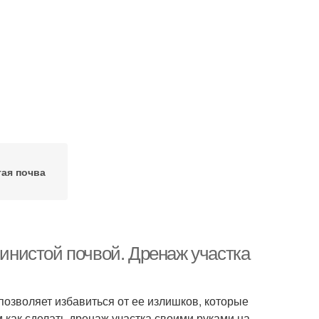
тая почва
линистой почвой. Дренаж участка
позволяет избавиться от ее излишков, которые
м как сделать дренаж участка своими руками на