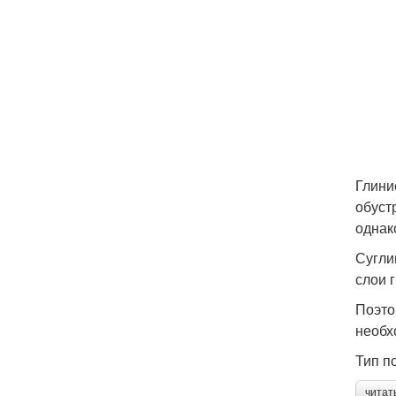
Глини
обуст
однак
Сугли
слои 
Поэто
необх
Тип п
читат