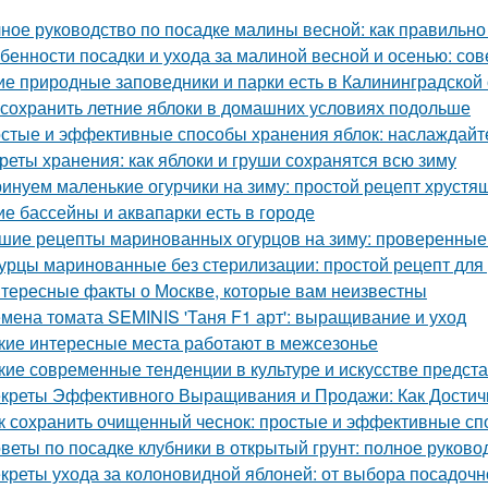
ное руководство по посадке малины весной: как правильно
бенности посадки и ухода за малиной весной и осенью: со
ие природные заповедники и парки есть в Калининградской
 сохранить летние яблоки в домашних условиях подольше
стые и эффективные способы хранения яблок: наслаждайте
реты хранения: как яблоки и груши сохранятся всю зиму
инуем маленькие огурчики на зиму: простой рецепт хрустя
ие бассейны и аквапарки есть в городе
шие рецепты маринованных огурцов на зиму: проверенные
урцы маринованные без стерилизации: простой рецепт для
тересные факты о Москве, которые вам неизвестны
мена томата SEMINIS 'Таня F1 арт': выращивание и уход
кие интересные места работают в межсезонье
кие современные тенденции в культуре и искусстве предст
креты Эффективного Выращивания и Продажи: Как Достичь
к сохранить очищенный чеснок: простые и эффективные с
веты по посадке клубники в открытый грунт: полное руково
креты ухода за колоновидной яблоней: от выбора посадочн