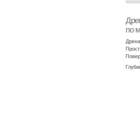
Дре
по 
Дрена
Прост
Повер
Глуби