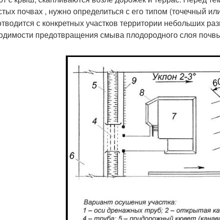
стых почвах , нужно определиться с его типом (точечный ил
отводится с конкретных участков территории небольших раз
одимости предотвращения смыва плодородного слоя почвы