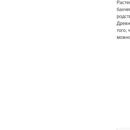
Расте
бахче
родст
Древн
того,
можно