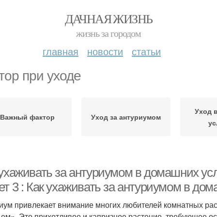
ДАЧНАЯ ЖИЗНЬ
жизнь за городом
главная
новости
статьи
тор при уходе
Уход 
Важный фактор
Уход за антуриумом
ус
 ухаживать за антуриумом в домашних усл
ет 3 : Как ухаживать за антуриумом в до
иум привлекает внимание многих любителей комнатных рас
ьем». Это прихотливое и капризное растение, требующее ос