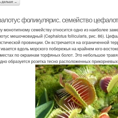
ь дальше →
алотус фоликулярис. семейство цефалото
му монотипному семейству относится одно из наиболее за
отус мешочковидный (Cephalotus follicularis, рис. 86). Ц
стической провинции. Он встречается на ограниченной тер
гивается вдоль морского побережья на крайнем юго-восток
 местах по окраинам торфяных болот. Это небольшое трав
дно образуется розетка тесно расположенных прикорневых