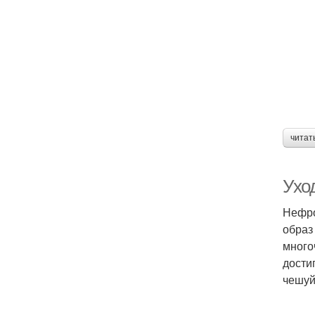
читат
Ухо
Нефро
образ
много
дости
чешуй