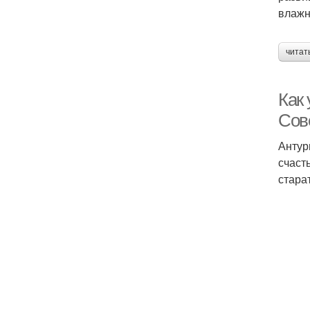
влажн
читат
Как
Сов
Антур
счаст
стара