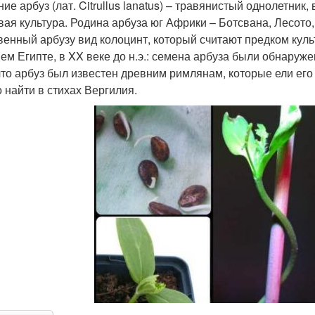
ние арбуз (лат. Citrullus lanatus) – травянистый однолетник
вая культура. Родина арбуза юг Африки – Ботсвана, Лесото
венный арбузу вид колоцинт, который считают предком куль
ем Египте, в XX веке до н.э.: семена арбуза были обнаруж
 что арбуз был известен древним римлянам, которые ели его
 найти в стихах Вергилия.