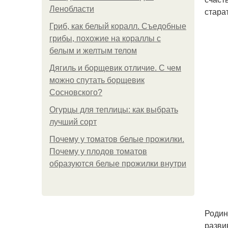
Ленобласти
стара
Гриб, как белый коралл. Съедобные
грибы, похожие на кораллы с
белым и желтым телом
Дягиль и борщевик отличие. С чем
можно спутать борщевик
Сосновского?
Огурцы для теплицы: как выбрать
лучший сорт
Почему у томатов белые прожилки.
Почему у плодов томатов
образуются белые прожилки внутри
Родин
разви