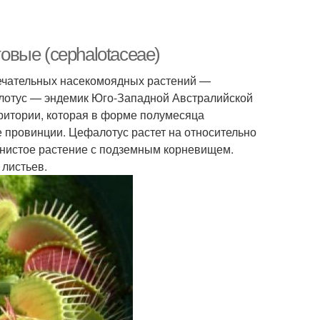
вые (cephalotaceae)
мечательных насекомоядных растений —
ефалотус — эндемик Юго-Западной Австралийской
ритории, которая в форме полумесяца
е провинции. Цефалотус растет на относительно
янистое растение с подземным корневищем.
 листьев.