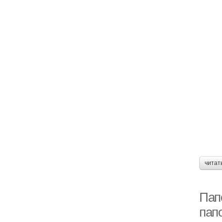
читат
Пап
пап