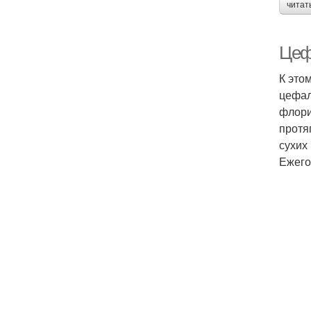
читат
Цеф
К это
цефал
флори
протя
сухих
Ежего