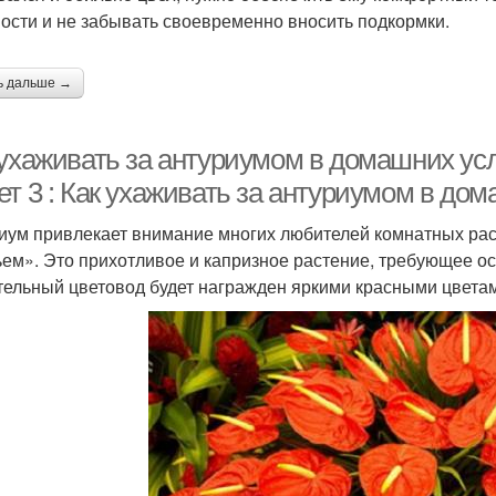
ости и не забывать своевременно вносить подкормки.
ь дальше →
 ухаживать за антуриумом в домашних усл
ет 3 : Как ухаживать за антуриумом в до
иум привлекает внимание многих любителей комнатных рас
ьем». Это прихотливое и капризное растение, требующее ос
тельный цветовод будет награжден яркими красными цвет