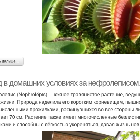
ь дальше →
д в домашних условиях за нефролеписом
лепис (Nephrolépis) – южное травянистое растение, ведущ
 жизни. Природа наделила его коротким корневищем, пышн
численными прожилками, раскинувшихся во все стороны ли
гает 70 см. Растение также имеет многочисленные безлист
ками и способны с лёгкостью укореняться, давая жизнь но