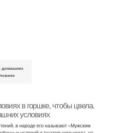
в домашних
ловиях
овиях в горшке, чтобы цвела.
машних условиях
тений, в народе его называют «Мужским
обенных условий и тщательного ухода, но