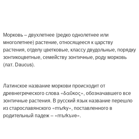
Морковь – двухлетнее (редко однолетнее или
многолетнее) растение, относящееся к царству
растения, отделу цветковые, классу двудольные, порядку
зонтикоцветные, семейству зонтичные, роду морковь
(лат. Daucus).
Латинское название моркови происходит от
древнегреческого слова «δαῦκος», обозначавшего все
зонтичные растения. В русский язык название перешло
из старославянского «mъrky», поставленного в
родительный падеж – «mъrkъve».