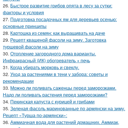
26.
Быстрое развитие грибов опята в лесу за сутки:
факторы и условия
27.
Подготовка посадочных ям для деревьев осенью:
основные принципы
28.
Картошка из семян: как выращивать на даче
29.
Рецепт квашеной фасоли на зиму. Заготовка
туршевой фасоли на зиму
30.
Отопление загородного дома варианты.
Инфракрасный (ИК) обогреватель + печь
31.
Когда убирать морковь и свеклу.
32.
Уход за растениями в тени у забора: советы и
рекомендации
33.
Можно ли поливать саженцы перед заморозками.
Надо ли поливать растения перед заморозками?
34.
Пекинская капуста с курицей и грибами
35.
Зеленая фасоль маринованные по армянски на зиму.
Рецепт «Турша по-армянски»:
36.
Аммиачная вода для растений домашних. Аммиак,