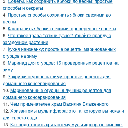
3.
Советы, как сохранить яблоки до весны: простые
способы и секреты
4.
Простые способы сохранить яблоки свежими до
весны
5.
Как хранить яблоки свежими: проверенные советы
6.
Что такое трава 'заткни гузно'? Узнайте правду о
загадочном растении
7.
Кухня наизнанку: простые рецепты маринованных
огурцов на зиму
8.
Маринад для огурцов: 15 проверенных рецептов на
зиму
9.
Закрутки огурцов на зиму: простые рецепты для
домашнего консервирования
10.
Маринованные огурцы: 8 лучших рецептов для
домашнего консервирования
11.
Чем примечателен храм Василия Блаженного
12.
Хризантемы мультифлора: это та, которую вы искали
для своего сада
13.
Как подготовить хризантему мультифлора к зимовке: