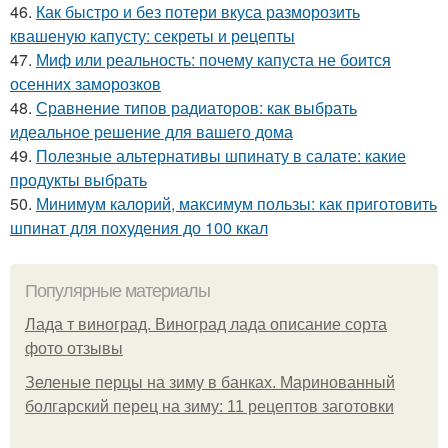
46.
Как быстро и без потери вкуса разморозить
квашеную капусту: секреты и рецепты
47.
Миф или реальность: почему капуста не боится
осенних заморозков
48.
Сравнение типов радиаторов: как выбрать
идеальное решение для вашего дома
49.
Полезные альтернативы шпинату в салате: какие
продукты выбрать
50.
Минимум калорий, максимум пользы: как приготовить
шпинат для похудения до 100 ккал
Популярные материалы
Лада т виноград. Виноград лада описание сорта
фото отзывы
Зеленые перцы на зиму в банках. Маринованный
болгарский перец на зиму: 11 рецептов заготовки