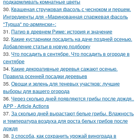
подкармливать комнатные цветы
30.
Квашеная стручковая фасоль с чесноком и перцем.
Ингредиенты для «Маринованная спаржевая фасоль
"Турша" по-армянски»:
31.
Патио в древнем Риме: история и значение
32.
Какие кустарники посадить на даче поздней осенью.
Добавление статьи в новую подборку
33.
Что посадить в сентябре. Что посадить в огороде в
сентябре
34.
Какие декоративные деревья сажают осенью.
Правила осенней посадки деревьев
35.
Овощи и зелень для теневых участков: лучшие
выборы для вашего огорода
36.
Через сколько дней появляются грибы после дождя..
APP - Article Actions
37.
За сколько дней вырастают белые грибы. Влажность
и температура воздуха для роста белых грибов после
дождя
38.
3 способа, как сохранить урожай винограда в