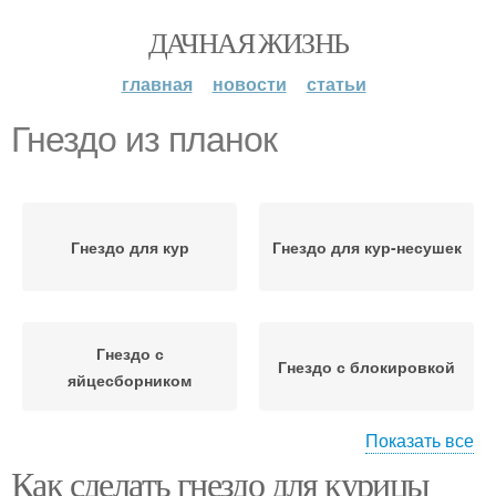
ДАЧНАЯ ЖИЗНЬ
главная
новости
статьи
Гнездо из планок
Гнездо для кур
Гнездо для кур-несушек
Гнездо с
Гнездо с блокировкой
яйцесборником
Показать все
Как сделать гнездо для курицы
Гнёзда для кур-несушек