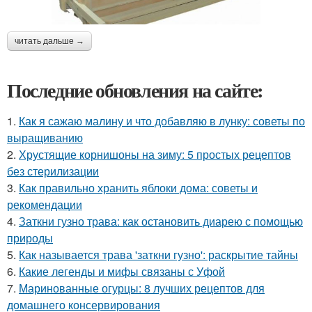
читать дальше →
Последние обновления на сайте:
1.
Как я сажаю малину и что добавляю в лунку: советы по
выращиванию
2.
Хрустящие корнишоны на зиму: 5 простых рецептов
без стерилизации
3.
Как правильно хранить яблоки дома: советы и
рекомендации
4.
Заткни гузно трава: как остановить диарею с помощью
природы
5.
Как называется трава 'заткни гузно': раскрытие тайны
6.
Какие легенды и мифы связаны с Уфой
7.
Маринованные огурцы: 8 лучших рецептов для
домашнего консервирования