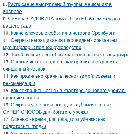
8.
Расписание выступлений группы 'Анимация' в
Коврове
9.
Семена САДОВИТА томат Таня F1: 5 семечек для
вашего сада
10.
Какие ключевые события в истории Оренбурга
11.
Секреты выращивания шаровидных хризантем
мультифлоры: полное руководство
12.
Топ-5 лучших способов хранения чеснока в квартире
13.
Свежий чеснок надолго: как правильно хранить
очищенный чеснок
14.
Как правильно хранить чеснок зимой: советы и
рекомендации
15.
Как сохранить чеснок в квартире до нового урожая:
простые советы
16.
Секреты успешной посадки клубники осенью:
СУПЕР-СПОСОБ для богатого урожая
17.
Осенью - время для посадки клубники: как
подготовить грядки
18.
Улучшите свой сад: простой способ подготовить