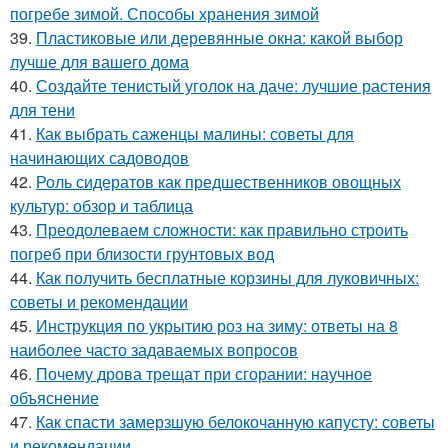
погребе зимой. Способы хранения зимой
39.
Пластиковые или деревянные окна: какой выбор
лучше для вашего дома
40.
Создайте тенистый уголок на даче: лучшие растения
для тени
41.
Как выбрать саженцы малины: советы для
начинающих садоводов
42.
Роль сидератов как предшественников овощных
культур: обзор и таблица
43.
Преодолеваем сложности: как правильно строить
погреб при близости грунтовых вод
44.
Как получить бесплатные корзины для луковичных:
советы и рекомендации
45.
Инструкция по укрытию роз на зиму: ответы на 8
наиболее часто задаваемых вопросов
46.
Почему дрова трещат при сгорании: научное
объяснение
47.
Как спасти замерзшую белокочанную капусту: советы
и рекомендации