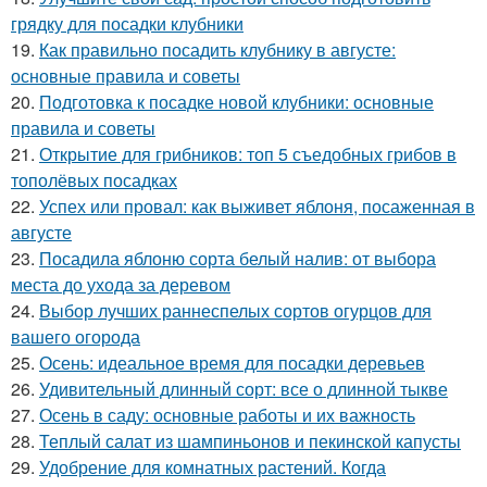
грядку для посадки клубники
19.
Как правильно посадить клубнику в августе:
основные правила и советы
20.
Подготовка к посадке новой клубники: основные
правила и советы
21.
Открытие для грибников: топ 5 съедобных грибов в
тополёвых посадках
22.
Успех или провал: как выживет яблоня, посаженная в
августе
23.
Посадила яблоню сорта белый налив: от выбора
места до ухода за деревом
24.
Выбор лучших раннеспелых сортов огурцов для
вашего огорода
25.
Осень: идеальное время для посадки деревьев
26.
Удивительный длинный сорт: все о длинной тыкве
27.
Осень в саду: основные работы и их важность
28.
Теплый салат из шампиньонов и пекинской капусты
29.
Удобрение для комнатных растений. Когда