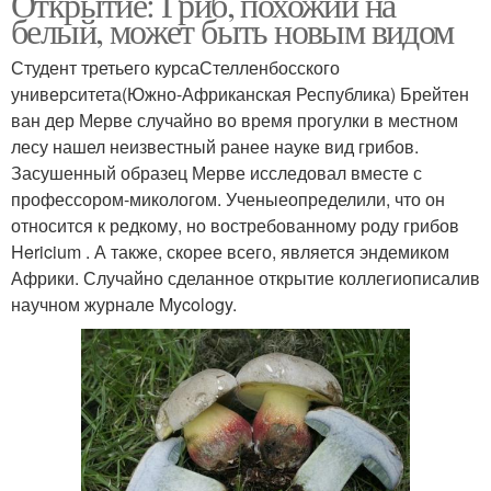
Открытие: Гриб, похожий на
белый, может быть новым видом
Студент третьего курсаСтелленбосского
университета(Южно-Африканская Республика) Брейтен
ван дер Мерве случайно во время прогулки в местном
лесу нашел неизвестный ранее науке вид грибов.
Засушенный образец Мерве исследовал вместе с
профессором-микологом. Ученыеопределили, что он
относится к редкому, но востребованному роду грибов
Hericium . А также, скорее всего, является эндемиком
Африки. Случайно сделанное открытие коллегиописалив
научном журнале Mycology.