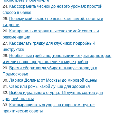
24.
Как сохранить чеснок до нового урожая: простой
способ в банке
25.
Почему мой чеснок не высыхает зимой: советы и
хитрости
26.
Как правильно хранить чеснок зимой: советы и
рекомендации
27.
Как сделать грядку для клубники: подробный
инструктаж
28.
Необычные грибы подтопольники: открытие, которое
изменит ваше представление о мире грибов
29.
Время сбора: когда убирать тыкву с огорода в
Подмосковье
30.
Лариса Долина: от Москвы до мировой сцены
31.
Овес или рожь: какой лучше для здоровья
32.
Выбор идеального огурца: 15 лучших сортов для
средней полосы
33.
Как выращивать огурцы на открытом грунте:
практические советы