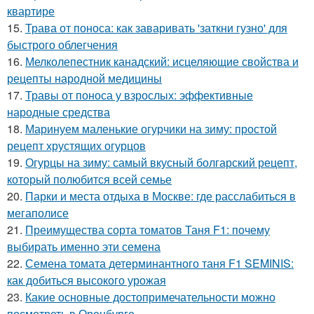
квартире
15.
Трава от поноса: как заваривать 'заткни гузно' для
быстрого облегчения
16.
Мелколепестник канадский: исцеляющие свойства и
рецепты народной медицины
17.
Травы от поноса у взрослых: эффективные
народные средства
18.
Маринуем маленькие огурчики на зиму: простой
рецепт хрустящих огурцов
19.
Огурцы на зиму: самый вкусный болгарский рецепт,
который полюбится всей семье
20.
Парки и места отдыха в Москве: где расслабиться в
мегаполисе
21.
Преимущества сорта томатов Таня F1: почему
выбирать именно эти семена
22.
Семена томата детерминантного таня F1 SEMINIS:
как добиться высокого урожая
23.
Какие основные достопримечательности можно
посмотреть в Оренбурге