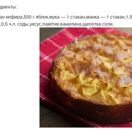
диенты:
кан кефира,500 г яблок,мука — 1 стакан,манка — 1 стакан,1,
,0,5 ч.л. соды,уксус,пакетик ванилина,щепотка соли.