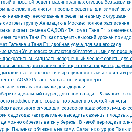
трый и простой рецепт маринованных огурцов без закрутки
омные салатные листья: простые рецепты для зимней заго
хня наизнанку: неожиданные рецепты на зиму с огурцами
е смотреть группу Анимацию в Москве: полное расписание
зывы и опыт: семена САДОВИТА томат Таня F1 5 семечек 
мена томата Таня F1: как получить высокий урожай помид
мат Татьяна и Таня F1: двойная удача для вашего сада
кие музеи Ульяновска считаются обязательными для посещ
к прекратить выкидывать испорченный чеснок: советы для 
новные шаги для правильной подготовки грядки под клубни
дмосковные особенности выращивания тыквы: советы и р
кестр CAGMO Рязань: музыканты и дирижеры
ес или рожь: какой лучше для здоровья
берите идеальный огурец для своего сада: 15 лучших сорто
осто и эффективно: советы по хранению свежей капусты
бор идеального огурца для северо-запада: обзор лучших с
оки садовода: как правильно высадить саженцы плодовых 
гда можно обрезать ветки у березы. В какой период выполн
урцы Пальчики оближешь на зиму. Салат из огурцов Пальчи