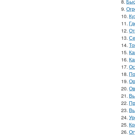
8.
Быс
9.
Огр
10.
Ку
11.
Гд
12.
От
13.
Се
14.
То
15.
Ка
16.
Ка
17.
Ос
18.
По
19.
Ор
20.
Ов
21.
Вы
22.
Пр
23.
Вы
24.
Ур
25.
Ко
26.
Ог