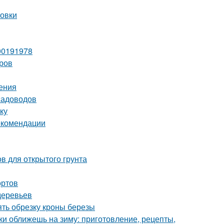
товки
00191978
оров
ения
садоводов
ку
екомендации
в для открытого грунта
ортов
деревьев
ять обрезку кроны березы
ки оближешь на зиму: приготовление, рецепты,