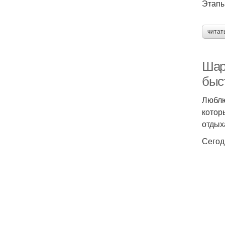
Этапы
читат
Шарл
быс
Люблю
котор
отдыха
Сегодн