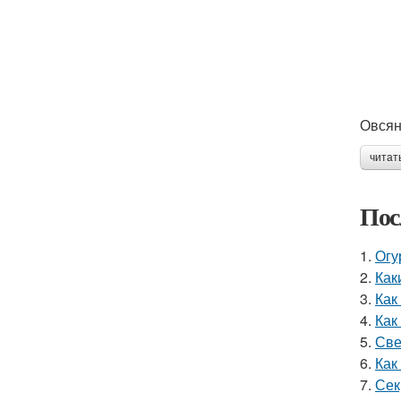
Овсян
читат
Пос
1.
Огу
2.
Как
3.
Как
4.
Как
5.
Све
6.
Как
7.
Сек