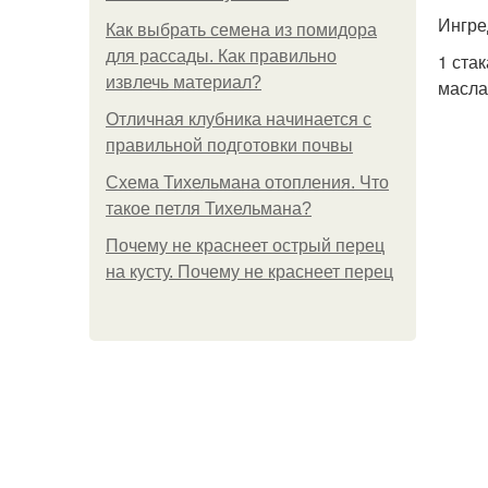
Ингре
Как выбрать семена из помидора
для рассады. Как правильно
1 ста
извлечь материал?
масла
Отличная клубника начинается с
правильной подготовки почвы
Схема Тихельмана отопления. Что
такое петля Тихельмана?
Почему не краснеет острый перец
на кусту. Почему не краснеет перец