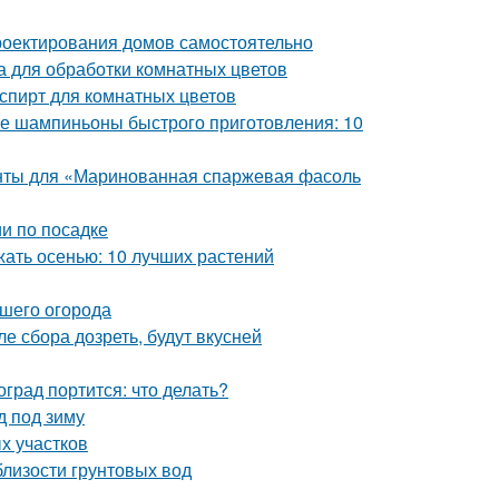
роектирования домов самостоятельно
 для обработки комнатных цветов
пирт для комнатных цветов
 шампиньоны быстрого приготовления: 10
енты для «Маринованная спаржевая фасоль
и по посадке
жать осенью: 10 лучших растений
ашего огорода
е сбора дозреть, будут вкусней
град портится: что делать?
д под зиму
х участков
близости грунтовых вод