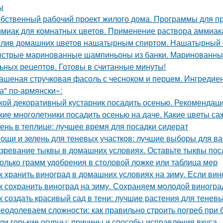
ы
бственный рабочий проект жилого дома. Программы для п
миак для комнатных цветов. Применение раствора аммиака
лив домашних цветов нашатырным спиртом. Нашатырный с
стрые маринованные шампиньоны из банки. Маринованные
ьных рецептов. Готовы в считанные минуты!
ашеная стручковая фасоль с чесноком и перцем. Ингреди
а" по-армянски»:
кой декоративный кустарник посадить осенью. Рекомендаци
кие многолетники посадить осенью на даче. Какие цветы са
ень в теплице: лучшее время для посадки сидерат
ощи и зелень для теневых участков: лучшие выборы для в
зревание тыквы в домашних условиях. Оставьте тыквы посл
олько грамм удобрения в столовой ложке или таблица мер
к хранить виноград в домашних условиях на зиму. Если вино
к сохранить виноград на зиму. Сохраняем молодой виногра
к создать красивый сад в тени: лучшие растения для теневы
еодолеваем сложности: как правильно строить погреб при 
ли горькие огурцы: причины и способы исправления вкуса