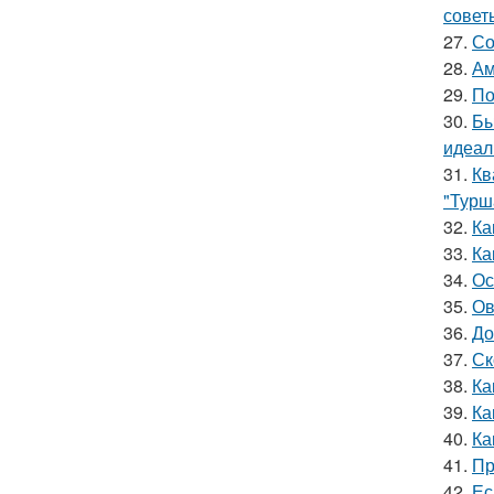
совет
27.
Со
28.
Ам
29.
По
30.
Бы
идеал
31.
Кв
"Турш
32.
Ка
33.
Ка
34.
Ос
35.
Ов
36.
До
37.
Ск
38.
Ка
39.
Ка
40.
Ка
41.
Пр
42.
Ес