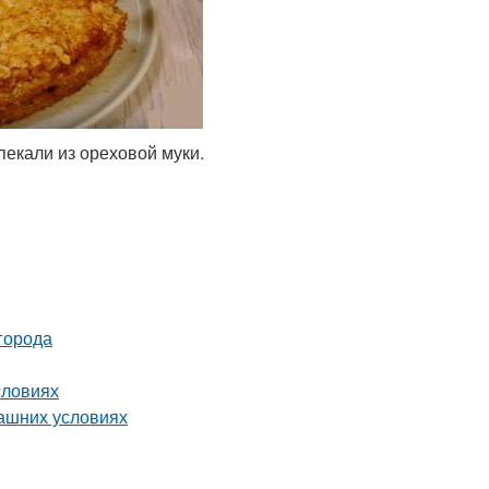
пекали из ореховой муки.
города
словиях
машних условиях