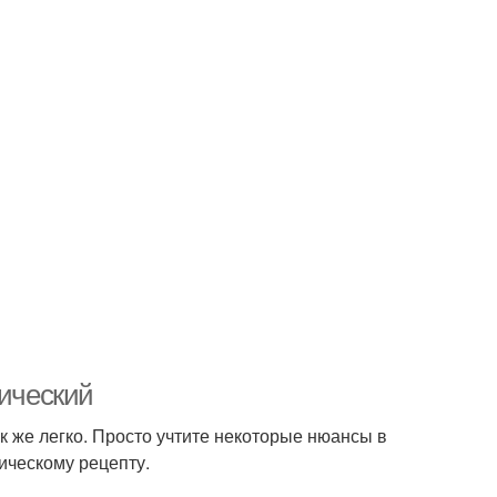
сический
ак же легко. Просто учтите некоторые нюансы в
сическому рецепту.