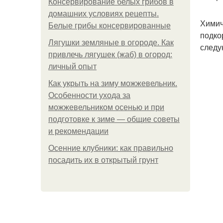
Консервирование белых грибов в
домашних условиях рецепты.
Химич
Белые грибы консервированные
подко
Лягушки земляные в огороде. Как
следу
привлечь лягушек (жаб) в огород:
личный опыт
Как укрыть на зиму можжевельник.
Особенности ухода за
можжевельником осенью и при
подготовке к зиме — общие советы
и рекомендации
Осенние клубники: как правильно
посадить их в открытый грунт