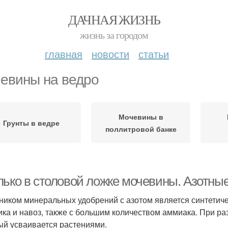
ДАЧНАЯ ЖИЗНЬ
жизнь за городом
главная
новости
статьи
евины на ведро
Мочевины в
Грунты в ведре
поллитровой банке
лько в столовой ложке мочевины. Азотны
ником минеральных удобрений с азотом является синтетиче
ика и навоз, также с большим количеством аммиака. При ра
ый усваивается растениями.