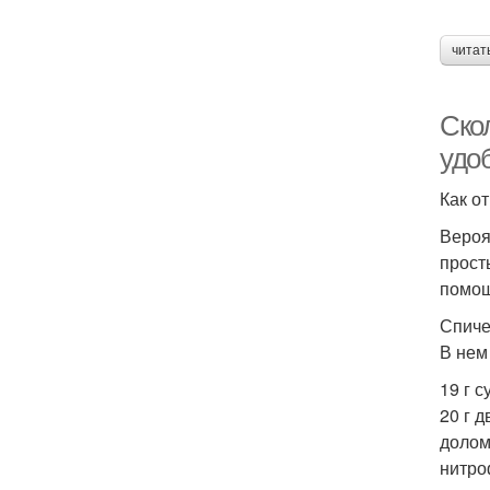
читат
Ско
удо
Как о
Вероя
прост
помощ
Спиче
В нем
19 г 
20 г д
долом
нитро