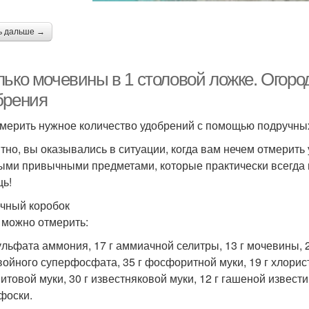
ь дальше →
лько мочевины в 1 столовой ложке. Огоро
брения
тмерить нужное количество удобрений с помощью подручных
тно, вы оказывались в ситуации, когда вам нечем отмерить
ыми привычными предметами, которые практически всегда 
ь!
чный коробок
 можно отмерить:
сульфата аммония, 17 г аммиачной селитры, 13 г мочевины,
войного суперфосфата, 35 г фосфоритной муки, 19 г хлористо
итовой муки, 30 г известняковой муки, 12 г гашеной извести 
фоски.