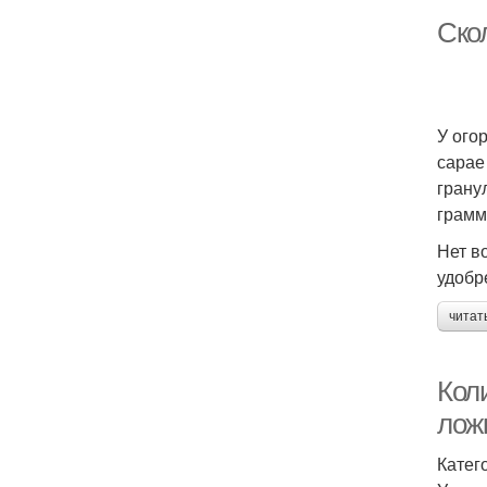
Ско
У ого
сарае
грану
грамм
Нет в
удобр
читат
Кол
лож
Катег