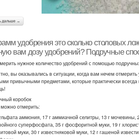
ь дальше →
рамм удобрения это сколько столовых лож
ную вам дозу удобрений? Подручные сп
тмерить нужное количество удобрений с помощью подручных
тно, вы оказывались в ситуации, когда вам нечем отмерить
ыми привычными предметами, которые практически всегда 
ь!
чный коробок
 можно отмерить:
сульфата аммония, 17 г аммиачной селитры, 13 г мочевины,
войного суперфосфата, 35 г фосфоритной муки, 19 г хлористо
итовой муки, 30 г известняковой муки, 12 г гашеной извести 