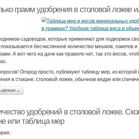
лько грамм удобрения в столовой ложке 
родников-садоводов, которые применяют для подкормок св
 показывается бесчисленное количество мешков, пакетов и
лами. А вот чего на даче как правило нет, так это весов, ч
ах.
опросов! Огород просто, публикуют таблицу мер, из которой 
ения в стакане, столовой ложке, обычном ведре или спичеч
ь дальше →
ичество удобрений в столовой ложке. Ско
ке или таблица мер
ория: