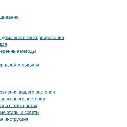
ащивания
я домашнего консервирования
ожая
оверенные методы
народной медицины
новления вашего растения
ься пышного цветения
али о этих цветах
ые этапы и советы
ая инструкция