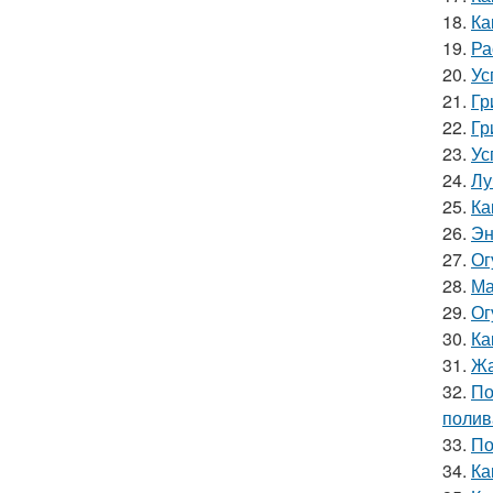
18.
Ка
19.
Ра
20.
Ус
21.
Гр
22.
Гр
23.
Ус
24.
Лу
25.
Ка
26.
Эн
27.
Ог
28.
Ма
29.
Ог
30.
Ка
31.
Жа
32.
По
полив
33.
По
34.
Ка