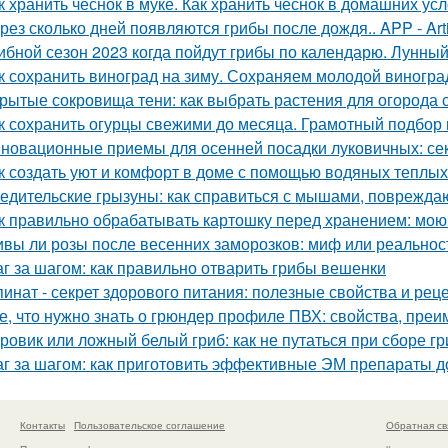
к хранить чеснок в муке. Как хранить чеснок в домашних ус
рез сколько дней появляются грибы после дождя.. APP - Arti
ибной сезон 2023 когда пойдут грибы по календарю. Лунный
к сохранить виноград на зиму. Сохраняем молодой виногра
рытые сокровища тени: как выбрать растения для огород
к сохранить огурцы свежими до месяца. Грамотный подбор
новационные приемы для осенней посадки луковичных: се
к создать уют и комфорт в доме с помощью водяных теплых
едительские грызуны: как справиться с мышами, поврежд
к правильно обрабатывать картошку перед хранением: мою
вы ли розы после весенних заморозков: миф или реальнос
г за шагом: как правильно отварить грибы вешенки
инат - секрет здорового питания: полезные свойства и рец
е, что нужно знать о грюндер профиле ПВХ: свойства, пре
ровик или ложный белый гриб: как не путаться при сборе г
г за шагом: как приготовить эффективные ЭМ препараты 
Контакты
Пользовательское соглашение
Обратная св