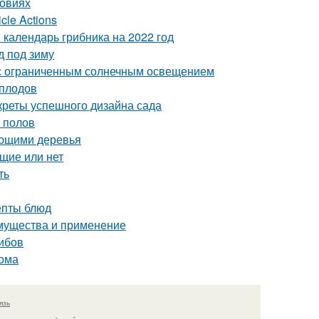
ловиях
cle Actions
 календарь грибника на 2022 год
д под зиму
а с ограниченным солнечным освещением
 плодов
креты успешного дизайна сада
 полов
ающими деревья
щие или нет
ть
епты блюд
имущества и применение
рибов
дома
язь