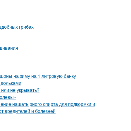
ъедобных грибах
ащивания
шоны на зиму на 1 литровую банку
 дольками
ь или не укрывать?
ролевы»
ение нашатырного спирта для подкормки и
от вредителей и болезней