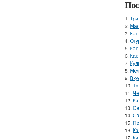
Пос
1.
Тра
2.
Мал
3.
Как
4.
Огу
5.
Как
6.
Как
7.
Кул
8.
Мел
9.
Вку
10.
То
11.
Че
12.
Ка
13.
Се
14.
Са
15.
Пе
16.
Ка
17.
Ка