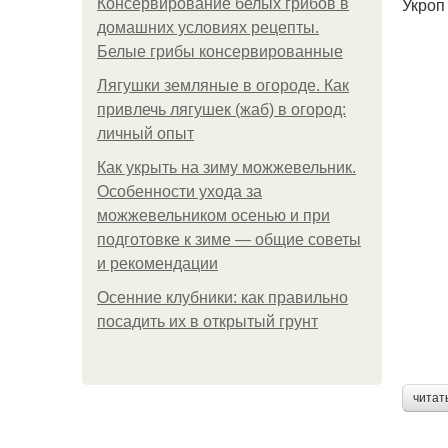
Укроп
Консервирование белых грибов в
домашних условиях рецепты.
Белые грибы консервированные
Лягушки земляные в огороде. Как
привлечь лягушек (жаб) в огород:
личный опыт
Как укрыть на зиму можжевельник.
Особенности ухода за
можжевельником осенью и при
подготовке к зиме — общие советы
и рекомендации
Осенние клубники: как правильно
посадить их в открытый грунт
читат