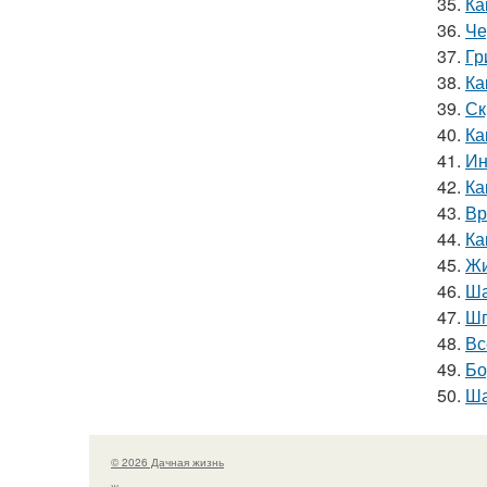
35.
Ка
36.
Че
37.
Гр
38.
Ка
39.
Ск
40.
Ка
41.
Ин
42.
Ка
43.
Вр
44.
Ка
45.
Жи
46.
Ша
47.
Шп
48.
Вс
49.
Бо
50.
Ша
© 2026 Дачная жизнь