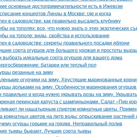
кие основные достопримечательности есть в Ижевске
списание концертов Линды в Москве: где и когда
пех в садоводстве: как правильно высадить клубнику
ибы на тополях: все, что нужно знать о этих экзотических с
ибы на тополе: виды, свойства и использование
пех в садоводстве: секреты правильного посадки яблони
чшие сорта огурцов для большого урожая и простоты выр
к выбрать идеальные сорта огурцов для вашего дома
ергосбережение: батареи или теплый пол
урцы резанные на зиму
ленькие огурчики на зиму. Хрустящие маринованные корни
урцы дольками на зиму. Особенности маринования огурцов
к правильно и когда нужно укрывать розы на зиму. Укрыват
реная пекинская капуста с шампиньонами. Салат «Пир ко
ливают ли нашатырным спиртом комнатные цветы. Примен
а комнатных цветов на литр воды: опрыскивание растений 
чему огурцы горькие на грядке. Неправильный полив
кие тыквы бывают. Лучшие сорта тыквы