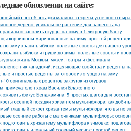
ледние обновления на сайте:
ншейный способ посадки малины: секреты успешного выр
иновое дерево: уникальное растение для вашего сада
 правильно засолить огурцы на зиму в 1-литровую банку
рцы корнишоны маринованные на зиму: простой рецепт дл
 всю зиму хранить яблоки: полезные советы для вашего ур
 сохранить яблоки и груши до зимы: полезные советы и пр
ьтурная жизнь Москвы: музеи, театры и фестивали
колепестник канадский: исцеляющие свойства и рецепты 
сные и простые рецепты заготовок из огурцов на зиму
п-10 оригинальных рецептов закруток из огурцов
м примечателен храм Василия Блаженного
к оживить фикус Бенджамина: 5 простых шагов для восста
креты осенней посадки хризантем мультифлора: как добит
мый главный секрет хризантемы мультифлора: что вы не зн
рвые осенние работы с маточниками мультифлоры: основн
к подготовить хризантему мультифлора к зимовке: пошагов
к приготовить идеальный соленый чеснок: простой рецепт