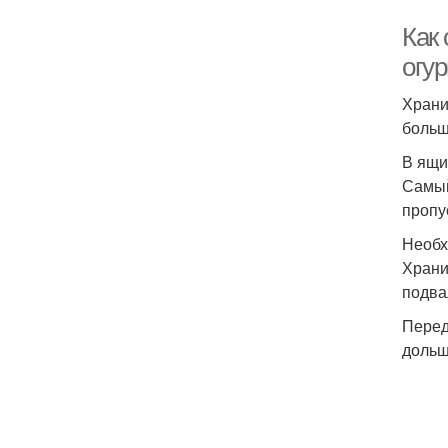
Как
огу
Храни
больш
В ящи
Самый
пропу
Необх
Храни
подва
Перед
дольш