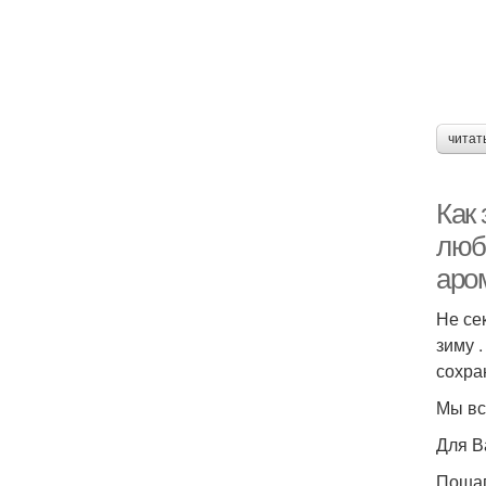
читат
Как 
люб
аро
Не се
зиму 
сохра
Мы вс
Для В
Пошаг