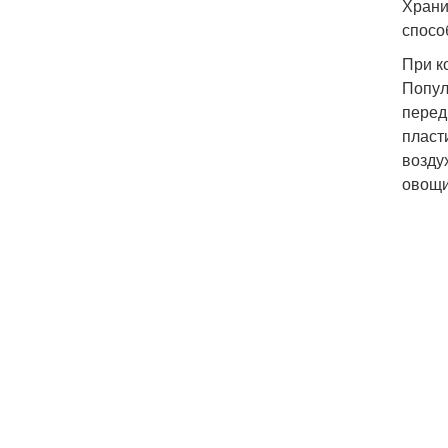
Храни
спосо
При к
Попул
перед
пласт
возду
овощи