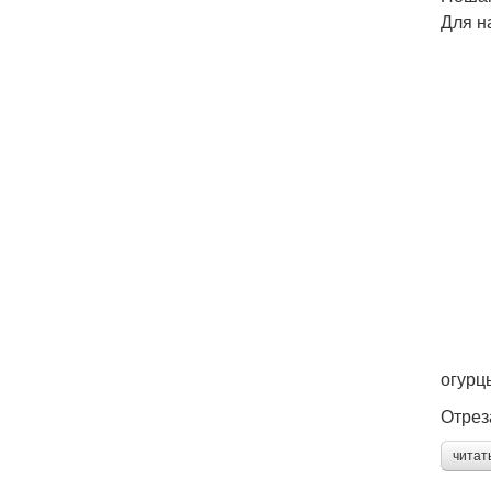
Для н
огурц
Отрез
читат