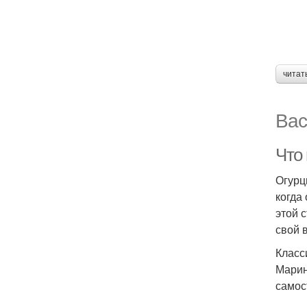
читат
Вас
Что
Огурц
когда
этой 
свой 
Класс
Марин
самос