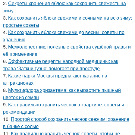
2.
Секреты хранения яблок: как сохранить свежесть на
зиму
3.
Как сохранить яблоки свежими и сочными на всю зиму:
простые советы
4.
Как сохранить яблоки свежими до весны: советы по
хранению
5.
Мелколепестник: полезные свойства сушёной травы и
её применение
6.
Эффективные рецепты народной медицины: как
трава 'Заткни гузно' помогает при простуде
7.
Какие парки Москвы предлагают катание на
аттракционах
8.
Мультифлора хризантема: как вырастить пышный
цветок из семян
9.
Как правильно хранить чеснок в квартире: советы и
рекомендации
10.
Простой способ сохранить чеснок свежим: хранение
в банке с солью
11.
Как правильно хранить чеснок: советы, чтобы не