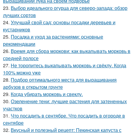
выращивании лука на своем подворье
23.
Выбор идеального огурца для северо-запада: обзор
лучших сортов
24.
Улучшай свой сад: основы посадки деревьев и
кустарников
25.
Посадка и уход за растениями: основные
рекомендации
26.
Время для сбора моркови: как выкапывать морковь в
средней полосе
27.
Не торопитесь выкапывать морковь и свёклу. Когда
100% можно уже
28.
Подбор оптимального места для выращивания
арбузов в открытом грунте
29.
Когда убирать морковь и свеклу.
30.
Озеленение тени: лучшие растения для затененных
участков
31.
Что посадить в сентябре. Что посадить в огороде в
сентябре
32.
Вкусный и полезный рецепт: Пекинская капуста с