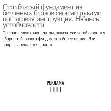
Столбчатый фундамент из
Материал для данных
Деревянный фундамент
бетонных блоков своими руками
фундаментов
пошаговая инструкция. Нюансы
устойчивости
По сравнению с монолитом, показатели устойчивости у
Фундамент из дерева
сборного блочного фундамента более низкие. Эти
вопросы решаются просто.