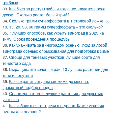
грибами
33.
Как быстро растут грибы и когда появляются после
дождя. Сколько растет белый гриб?
34.
Сколько грамм суперфосфата в 1 столовой ложке. 5,
10, 15, 20, 30, 60 грамм суперфосфата – это сколько?
35.
7 лучших способов, как укрыть виноград в 2023 на
зиму. Сроки проведения процедуры
36.
Как ухаживать за виноградом осенью. Уход за лозой
винограда осенью: опрыскивания для подготовки к зиме
37.
Овощи для теневых участков: лучшие сорта для
тенистого сада
38.
Выращивайте зелёный рай: 10 лучших растений для
тени и полутени
39.
Как сохранить огурцы свежими до месяца.
Грамотный подбор плодов
40.
Оранжерея в тени: лучшие растения для укрытых
участков
41.
Как избавиться от горечи в огурцах. Какие условия
нужны для огурцов?