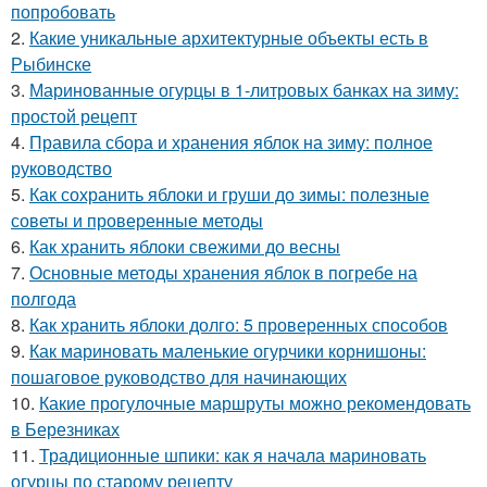
попробовать
2.
Какие уникальные архитектурные объекты есть в
Рыбинске
3.
Маринованные огурцы в 1-литровых банках на зиму:
простой рецепт
4.
Правила сбора и хранения яблок на зиму: полное
руководство
5.
Как сохранить яблоки и груши до зимы: полезные
советы и проверенные методы
6.
Как хранить яблоки свежими до весны
7.
Основные методы хранения яблок в погребе на
полгода
8.
Как хранить яблоки долго: 5 проверенных способов
9.
Как мариновать маленькие огурчики корнишоны:
пошаговое руководство для начинающих
10.
Какие прогулочные маршруты можно рекомендовать
в Березниках
11.
Традиционные шпики: как я начала мариновать
огурцы по старому рецепту