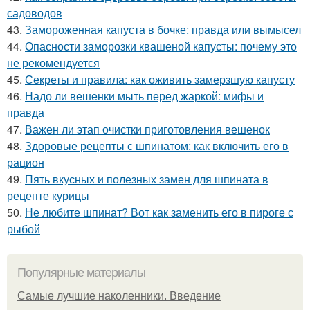
садоводов
43.
Замороженная капуста в бочке: правда или вымысел
44.
Опасности заморозки квашеной капусты: почему это
не рекомендуется
45.
Секреты и правила: как оживить замерзшую капусту
46.
Надо ли вешенки мыть перед жаркой: мифы и
правда
47.
Важен ли этап очистки приготовления вешенок
48.
Здоровые рецепты с шпинатом: как включить его в
рацион
49.
Пять вкусных и полезных замен для шпината в
рецепте курицы
50.
Не любите шпинат? Вот как заменить его в пироге с
рыбой
Популярные материалы
Самые лучшие наколенники. Введение