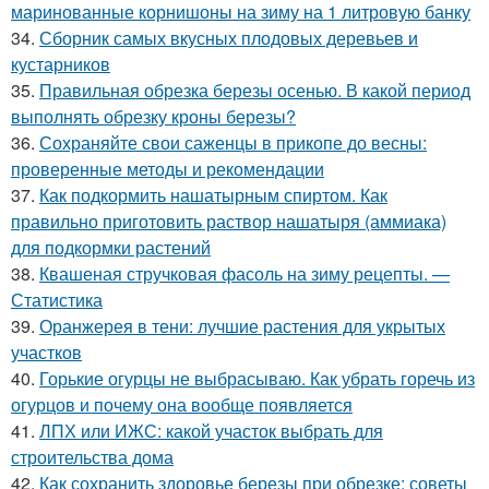
маринованные корнишоны на зиму на 1 литровую банку
34.
Сборник самых вкусных плодовых деревьев и
кустарников
35.
Правильная обрезка березы осенью. В какой период
выполнять обрезку кроны березы?
36.
Сохраняйте свои саженцы в прикопе до весны:
проверенные методы и рекомендации
37.
Как подкормить нашатырным спиртом. Как
правильно приготовить раствор нашатыря (аммиака)
для подкормки растений
38.
Квашеная стручковая фасоль на зиму рецепты. —
Статистика
39.
Оранжерея в тени: лучшие растения для укрытых
участков
40.
Горькие огурцы не выбрасываю. Как убрать горечь из
огурцов и почему она вообще появляется
41.
ЛПХ или ИЖС: какой участок выбрать для
строительства дома
42.
Как сохранить здоровье березы при обрезке: советы