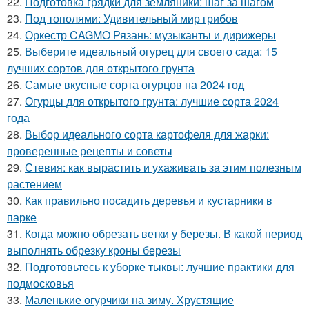
22.
Подготовка грядки для земляники: шаг за шагом
23.
Под тополями: Удивительный мир грибов
24.
Оркестр CAGMO Рязань: музыканты и дирижеры
25.
Выберите идеальный огурец для своего сада: 15
лучших сортов для открытого грунта
26.
Самые вкусные сорта огурцов на 2024 год
27.
Огурцы для открытого грунта: лучшие сорта 2024
года
28.
Выбор идеального сорта картофеля для жарки:
проверенные рецепты и советы
29.
Стевия: как вырастить и ухаживать за этим полезным
растением
30.
Как правильно посадить деревья и кустарники в
парке
31.
Когда можно обрезать ветки у березы. В какой период
выполнять обрезку кроны березы
32.
Подготовьтесь к уборке тыквы: лучшие практики для
подмосковья
33.
Маленькие огурчики на зиму. Хрустящие