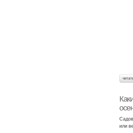
читат
Как
осе
Садов
или в