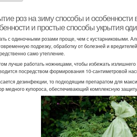
ытие роз на зиму способы и особенности 
бенности и простые способы укрытия оди
ать с одиночными розами проще, чем с кустарниковыми. Ал
говременную подрезку, обработку от болезней и вредителей
редственно само утепление.
том лучше работать ножницами, чтобы избежать излишнего
водится посредством формирования 10-сантиметровой нас
асается дезинфекции, то подходящим препаратом для макс
ор медного купороса, обеспечивающий комплексную защиту