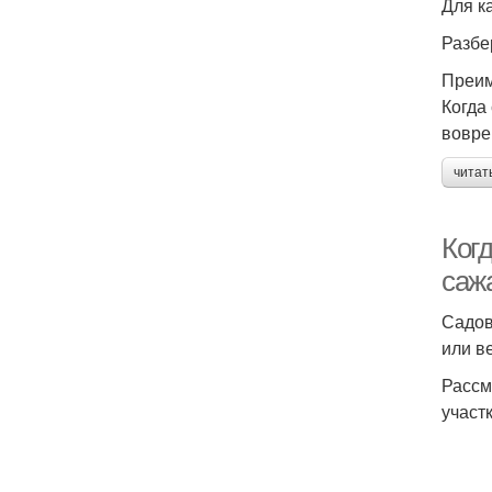
Для к
Разбе
Преим
Когда
вовре
читат
Ког
саж
Садов
или в
Рассм
участк