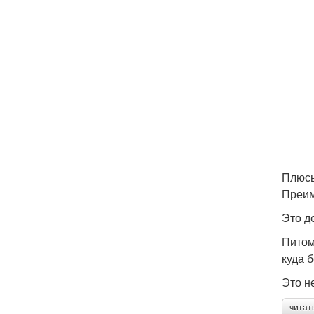
Плюсы
Преим
Это д
Питом
куда 
Это н
читат