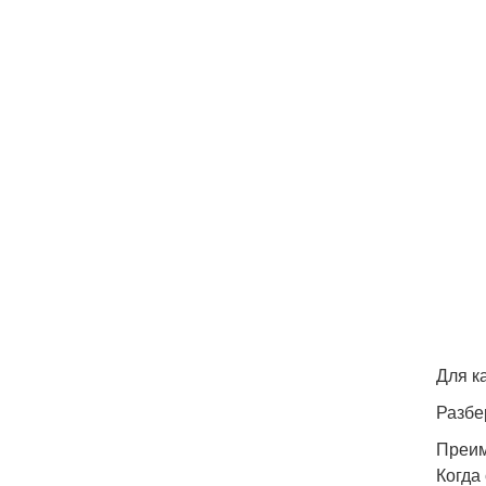
Для к
Разбе
Преим
Когда