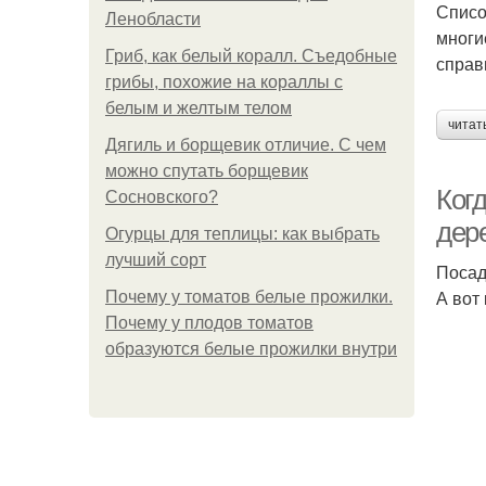
Списо
Ленобласти
многи
Гриб, как белый коралл. Съедобные
справ
грибы, похожие на кораллы с
белым и желтым телом
читат
Дягиль и борщевик отличие. С чем
можно спутать борщевик
Когд
Сосновского?
дер
Огурцы для теплицы: как выбрать
лучший сорт
Посад
А вот
Почему у томатов белые прожилки.
Почему у плодов томатов
образуются белые прожилки внутри