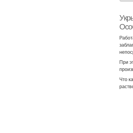
Укр
Осо
Работ
забла
непос
При э
произ
Что к
раств