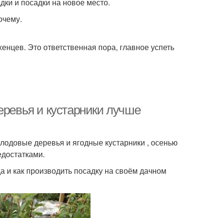
дки и посадки на новое место.
очему.
женцев. Это ответственная пора, главное успеть
еревья и кустарники лучше
лодовые деревья и ягодные кустарники , осенью
едостатками.
а и как производить посадку на своём дачном