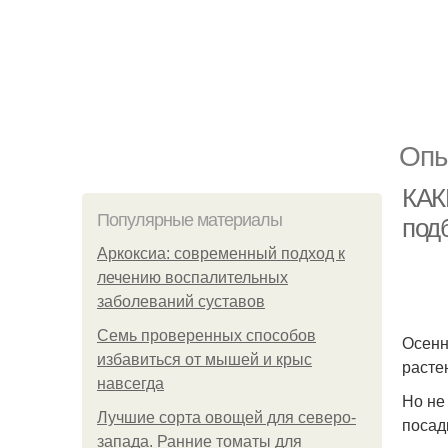
Опы
КАК
Популярные материалы
под
Аркоксиа: современный подход к
лечению воспалительных
заболеваний суставов
Семь проверенных способов
Осенн
избавиться от мышей и крыс
расте
навсегда
Но не
Лучшие сорта овощей для северо-
посад
запада. Ранние томаты для