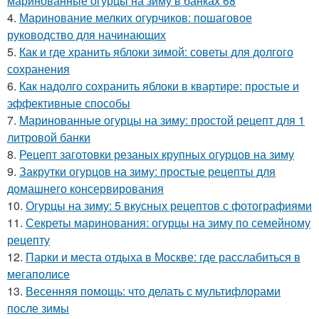
маринованные огурцы на зиму в банках 68
4.
Маринование мелких огурчиков: пошаговое
руководство для начинающих
5.
Как и где хранить яблоки зимой: советы для долгого
сохранения
6.
Как надолго сохранить яблоки в квартире: простые и
эффективные способы
7.
Маринованные огурцы на зиму: простой рецепт для 1
литровой банки
8.
Рецепт заготовки резаных крупных огурцов на зиму
9.
Закрутки огурцов на зиму: простые рецепты для
домашнего консервирования
10.
Огурцы на зиму: 5 вкусных рецептов с фотографиями
11.
Секреты маринования: огурцы на зиму по семейному
рецепту
12.
Парки и места отдыха в Москве: где расслабиться в
мегаполисе
13.
Весенняя помощь: что делать с мультифлорами
после зимы