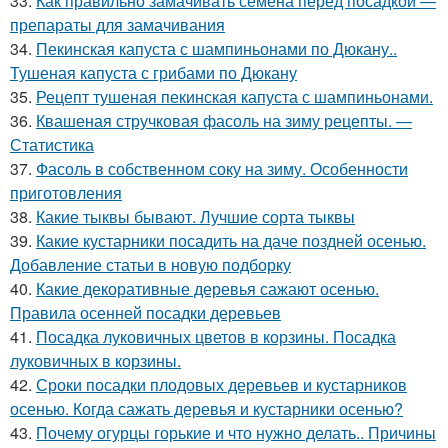
33.
Как правильно замачивать семена перед посадкой —
препараты для замачивания
34.
Пекинская капуста с шампиньонами по Дюкану..
Тушеная капуста с грибами по Дюкану
35.
Рецепт тушеная пекинская капуста с шампиньонами.
36.
Квашеная стручковая фасоль на зиму рецепты. —
Статистика
37.
Фасоль в собственном соку на зиму. Особенности
приготовления
38.
Какие тыквы бывают. Лучшие сорта тыквы
39.
Какие кустарники посадить на даче поздней осенью.
Добавление статьи в новую подборку
40.
Какие декоративные деревья сажают осенью.
Правила осенней посадки деревьев
41.
Посадка луковичных цветов в корзины. Посадка
луковичных в корзины.
42.
Сроки посадки плодовых деревьев и кустарников
осенью. Когда сажать деревья и кустарники осенью?
43.
Почему огурцы горькие и что нужно делать.. Причины