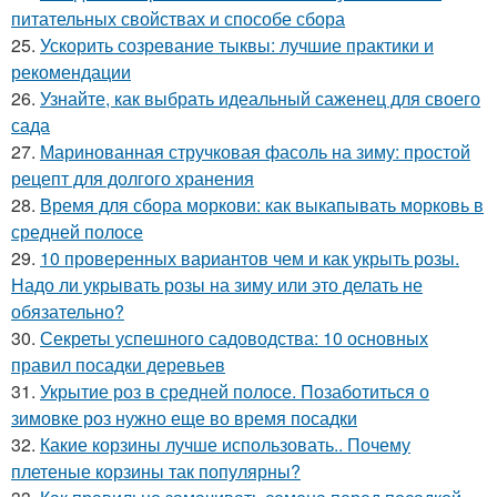
питательных свойствах и способе сбора
25.
Ускорить созревание тыквы: лучшие практики и
рекомендации
26.
Узнайте, как выбрать идеальный саженец для своего
сада
27.
Маринованная стручковая фасоль на зиму: простой
рецепт для долгого хранения
28.
Время для сбора моркови: как выкапывать морковь в
средней полосе
29.
10 проверенных вариантов чем и как укрыть розы.
Надо ли укрывать розы на зиму или это делать не
обязательно?
30.
Секреты успешного садоводства: 10 основных
правил посадки деревьев
31.
Укрытие роз в средней полосе. Позаботиться о
зимовке роз нужно еще во время посадки
32.
Какие корзины лучше использовать.. Почему
плетеные корзины так популярны?