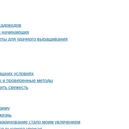
садоводов
я начинающих
веты для удачного выращивания
машних условиях
ты и проверенные методы
лить свежесть
 зиму
жизнь
 маринование стало моим увлечением
ся высокого урожая