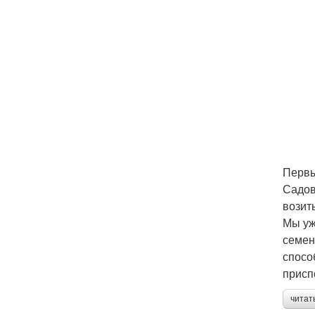
Первы
Садов
возит
Мы уж
семен
спосо
присп
читат