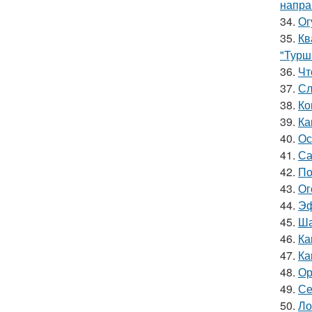
напра
34.
Ог
35.
Кв
"Турш
36.
Чт
37.
Сл
38.
Ко
39.
Ка
40.
Ос
41.
Са
42.
По
43.
Ог
44.
Эф
45.
Ша
46.
Ка
47.
Ка
48.
Ор
49.
Се
50.
Ло