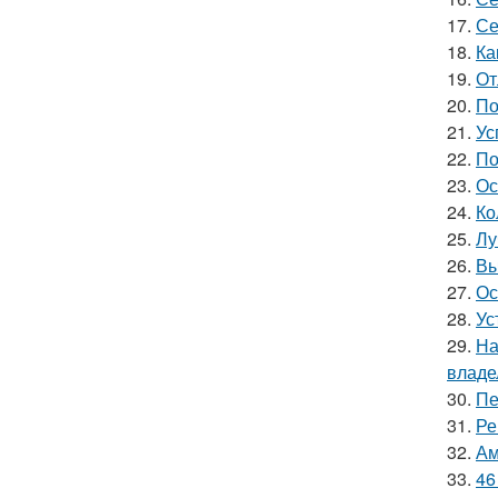
17.
Се
18.
Ка
19.
От
20.
По
21.
Ус
22.
По
23.
Ос
24.
Ко
25.
Лу
26.
Вы
27.
Ос
28.
Ус
29.
На
владе
30.
Пе
31.
Ре
32.
Ам
33.
46