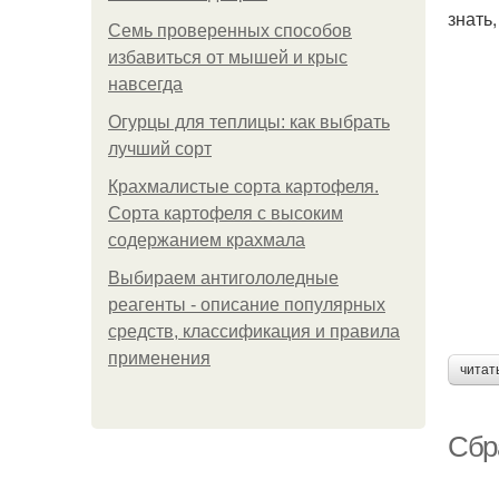
знать,
Семь проверенных способов
избавиться от мышей и крыс
навсегда
Огурцы для теплицы: как выбрать
лучший сорт
Крахмалистые сорта картофеля.
Сорта картофеля с высоким
содержанием крахмала
Выбираем антигололедные
реагенты - описание популярных
средств, классификация и правила
применения
читат
Сбр