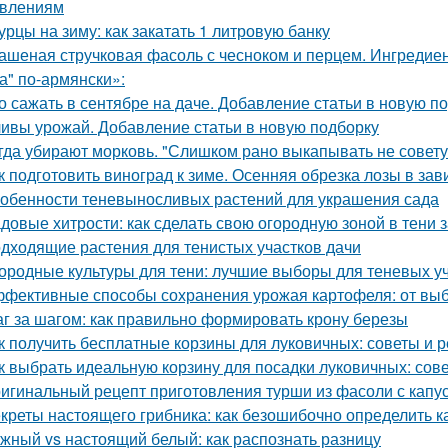
влениям
урцы на зиму: как закатать 1 литровую банку
ашеная стручковая фасоль с чесноком и перцем. Ингреди
а" по-армянски»:
о сажать в сентябре на даче. Добавление статьи в новую п
ивы урожай. Добавление статьи в новую подборку
гда убирают морковь. "Слишком рано выкапывать не совету
к подготовить виноград к зиме. Осенняя обрезка лозы в за
обенности теневыносливых растений для украшения сада
довые хитрости: как сделать свою огородную зоной в тени 
дходящие растения для тенистых участков дачи
ородные культуры для тени: лучшие выборы для теневых у
фективные способы сохранения урожая картофеля: от выб
г за шагом: как правильно формировать крону березы
к получить бесплатные корзины для луковичных: советы и 
к выбрать идеальную корзину для посадки луковичных: сов
игинальный рецепт приготовления турши из фасоли с капу
креты настоящего грибника: как безошибочно определить 
жный vs настоящий белый: как распознать разницу