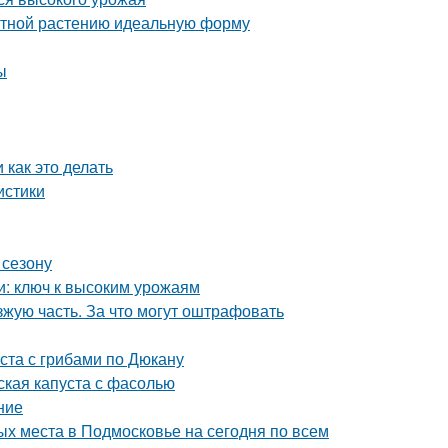
атной растению идеальную форму
ы
 как это делать
истики
 сезону
и: ключ к высоким урожаям
зжую часть. За что могут оштрафовать
ста с грибами по Дюкану
ская капуста с фасолью
ние
х места в Подмосковье на сегодня по всем