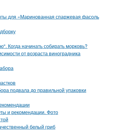
енты для «Маринованная спаржевая фасоль
одборку
ю". Когда начинать собирать морковь?
висимости от возраста виноградника
забора
частков
ора подвала до правильной упаковки
рекомендации
еты и рекомендации. Фото
стой
качественный белый гриб