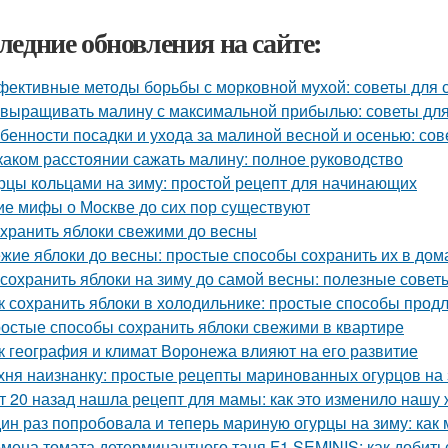
ледние обновления на сайте:
ективные методы борьбы с морковной мухой: советы для 
 выращивать малину с максимальной прибылью: советы дл
бенности посадки и ухода за малиной весной и осенью: со
каком расстоянии сажать малину: полное руководство
рцы кольцами на зиму: простой рецепт для начинающих
ие мифы о Москве до сих пор существуют
 хранить яблоки свежими до весны
жие яблоки до весны: простые способы сохранить их в до
 сохранить яблоки на зиму до самой весны: полезные сове
к сохранить яблоки в холодильнике: простые способы прод
остые способы сохранить яблоки свежими в квартире
к география и климат Воронежа влияют на его развитие
хня наизнанку: простые рецепты маринованных огурцов на
т 20 назад нашла рецепт для мамы: как это изменило нашу 
ин раз попробовала и теперь мариную огурцы на зиму: как
мена томата детерминантного таня F1 SEMINIS: как добить