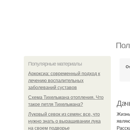
Пол
Популярные материалы
О
Аркоксиа: современный подход к
лечению воспалительных
заболеваний суставов
Схема Тихельмана отопления. Что
Дачн
такое петля Тихельмана?
Жизнь
Луковый севок из семян: все, что
являю
нужно знать о выращивании лука
Расск
на своем подворье