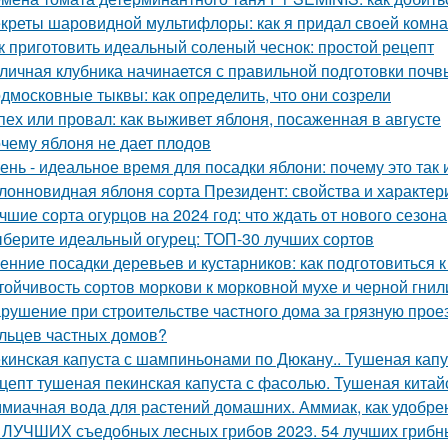
креты шаровидной мультифлоры: как я придал своей комн
к приготовить идеальный соленый чеснок: простой рецепт
личная клубника начинается с правильной подготовки почв
дмосковные тыквы: как определить, что они созрели
пех или провал: как выживет яблоня, посаженная в августе
чему яблоня не дает плодов
ень - идеальное время для посадки яблони: почему это так и
лонновидная яблоня сорта Президент: свойства и характер
чшие сорта огурцов на 2024 год: что ждать от нового сезона
берите идеальный огурец: ТОП-30 лучших сортов
енние посадки деревьев и кустарников: как подготовиться к
тойчивость сортов моркови к морковной мухе и черной гнил
рушение при строительстве частного дома за грязную прое
льцев частных домов?
кинская капуста с шампиньонами по Дюкану.. Тушеная капу
цепт тушеная пекинская капуста с фасолью. Тушеная китай
миачная вода для растений домашних. Аммиак, как удобре
 ЛУЧШИХ съедобных лесных грибов 2023. 54 лучших грибны