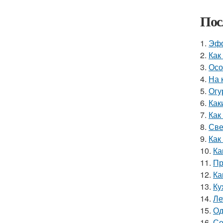
Пос
1.
Эфф
2.
Как
3.
Осо
4.
На 
5.
Огу
6.
Как
7.
Как
8.
Све
9.
Как
10.
Ка
11.
Пр
12.
Ка
13.
Ку
14.
Ле
15.
Од
16.
Се