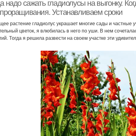
выращивания
а надо сажать гладиолусы на выгонку. Ко
 проращивания. Устанавливаем сроки
щее растение гладиолус украшает многие сады и частные уч
Мускатные сорта
тельный цветок, я влюбилась в него по уши. В нем сочеталас
тий. Тогда я решила развести на своем участке эти удивите