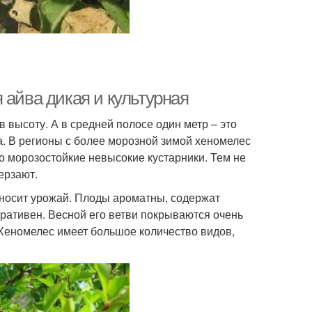
 айва дикая и культурная
в высоту. А в средней полосе один метр – это
ка. В регионы с более морозной зимой хеномелес
то морозостойкие невысокие кустарники. Тем не
ерзают.
риносит урожай. Плоды ароматны, содержат
ративен. Весной его ветви покрываются очень
Хеномелес имеет большое количество видов,