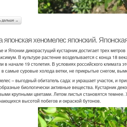
ь дальше →
а японская хеномелес японский. Японская
ае и Японии дикорастущий кустарник достигает трех метров 
аксимум. В культуре растение возделывается с конца 18 ве
ли в начале 19 столетия. В условиях российского климата э
 в самые суровые холода ветки, не прикрытые снегом, вым
елес – выгодный обитатель сада: и украшает участок, и п
образные биологически активные вещества. Кустарник деко
выми крупными цветами. Летом листья становятся темнее. 
чающихся высотой побегов и окраской бутонов.