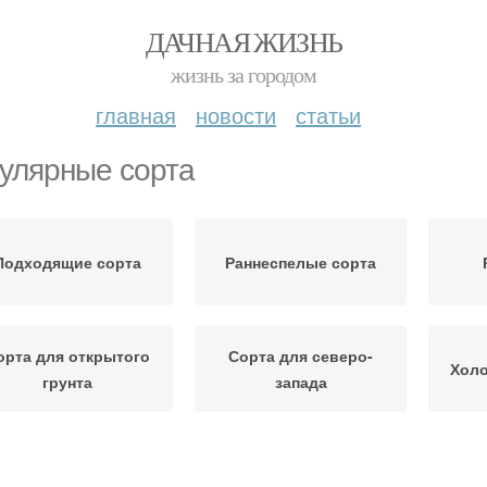
ДАЧНАЯ ЖИЗНЬ
жизнь за городом
главная
новости
статьи
улярные сорта
Подходящие сорта
Раннеспелые сорта
орта для открытого
Сорта для северо-
Холо
грунта
запада
Сорта для
Твердокорые сорта
К