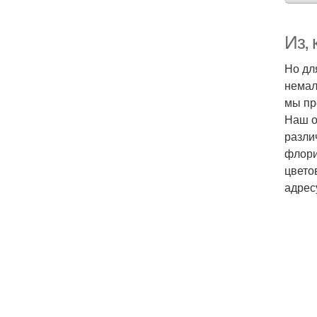
Из, 
Но дл
немал
мы пр
Наш о
разли
флори
цвето
адрес