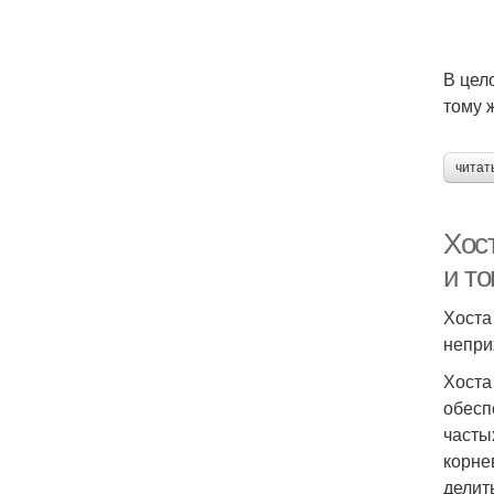
В цел
тому 
читат
Хос
и т
Хоста
непри
Хоста
обесп
часты
корне
делит