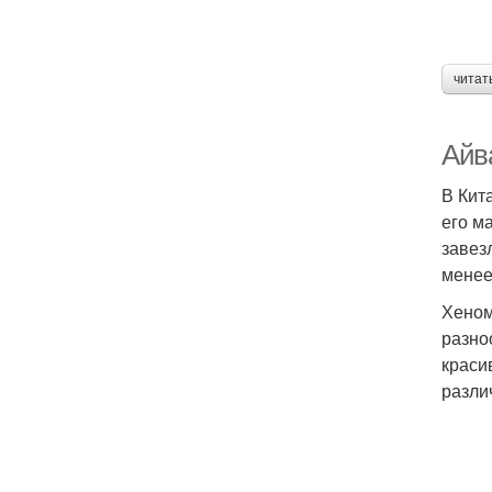
читат
Айв
В Кит
его м
завез
менее
Хеном
разно
краси
разли