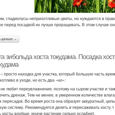
ом, гладиолусы неприхотливые цветы, но нуждаются в прави
же перед посадкой их лучше проращивать. В этом случае о
ь дальше →
та зибольда хоста токудама. Посадка хос
окудама
 – просто находка для участка, который большую часть врем
хотливо в уходе, но есть два «но»:
 не любит переувлажнения, поэтому на сыром участке и там
ечить дренаж. Тем не менее, в умеренном количестве влаг
х пересадок. Во время роста она образует аккуратный, цел
вую систему. Рекомендуется делить и пересаживать хосту 1 р
ь хосты вообще, иначе растение сильно ослабнет.