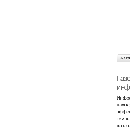
читат
Газ
инф
Инфра
наход
эффек
темпе
во вс