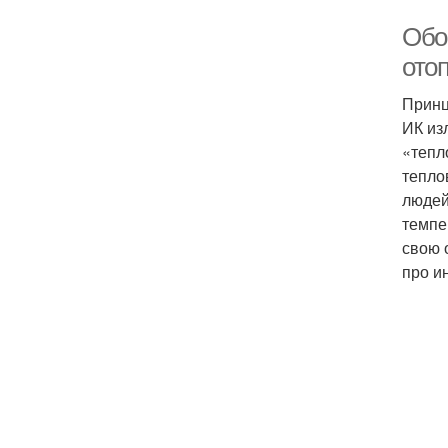
Обо
отоп
Принц
ИК из
«тепл
тепло
людей
темпе
свою 
про и