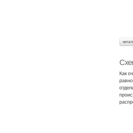
читат
Схе
Как о
равно
отдел
проис
распр