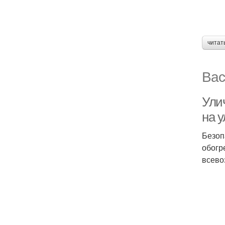
читат
Вас
Ули
на 
Безоп
обогр
всево