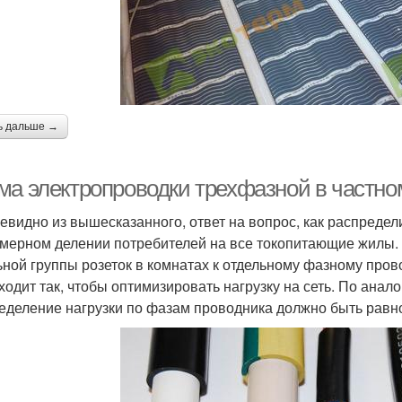
ь дальше →
ма электропроводки трехфазной в частно
чевидно из вышесказанного, ответ на вопрос, как распредели
мерном делении потребителей на все токопитающие жилы.
ьной группы розеток в комнатах к отдельному фазному про
ходит так, чтобы оптимизировать нагрузку на сеть. По ана
еделение нагрузки по фазам проводника должно быть рав