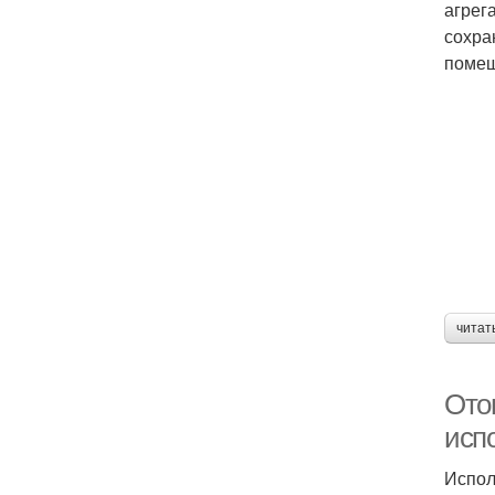
агрег
сохра
помещ
читат
Ото
исп
Испол