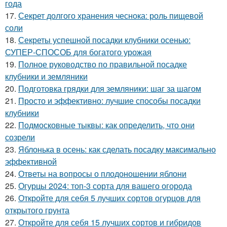
года
17.
Секрет долгого хранения чеснока: роль пищевой
соли
18.
Секреты успешной посадки клубники осенью:
СУПЕР-СПОСОБ для богатого урожая
19.
Полное руководство по правильной посадке
клубники и земляники
20.
Подготовка грядки для земляники: шаг за шагом
21.
Просто и эффективно: лучшие способы посадки
клубники
22.
Подмосковные тыквы: как определить, что они
созрели
23.
Яблонька в осень: как сделать посадку максимально
эффективной
24.
Ответы на вопросы о плодоношении яблони
25.
Огурцы 2024: топ-3 сорта для вашего огорода
26.
Откройте для себя 5 лучших сортов огурцов для
открытого грунта
27.
Откройте для себя 15 лучших сортов и гибридов