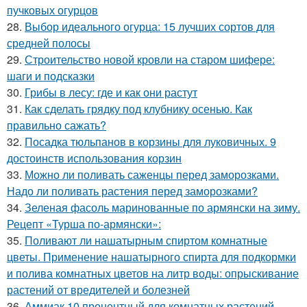
пучковых огурцов
28.
Выбор идеального огурца: 15 лучших сортов для
средней полосы
29.
Строительство новой кровли на старом шифере:
шаги и подсказки
30.
Грибы в лесу: где и как они растут
31.
Как сделать грядку под клубнику осенью. Как
правильно сажать?
32.
Посадка тюльпанов в корзины для луковичных. 9
достоинств использования корзин
33.
Можно ли поливать саженцы перед заморозками.
Надо ли поливать растения перед заморозками?
34.
Зеленая фасоль маринованные по армянски на зиму.
Рецепт «Турша по-армянски»:
35.
Поливают ли нашатырным спиртом комнатные
цветы. Применение нашатырного спирта для подкормки
и полива комнатных цветов на литр воды: опрыскивание
растений от вредителей и болезней
36.
Аммиак 10 процентный для комнатных растений.