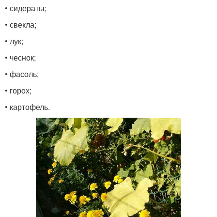
• сидераты;
• свекла;
• лук;
• чеснок;
• фасоль;
• горох;
• картофель.