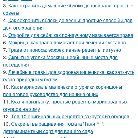
3.
Как сохранить домашние яблоки до февраля: простые
советы
4.
Как сохранить яблоки до весны: простые способы для
долгого хранения
5.
Откройте для себя: как по-научному называется трава
6.
Мокрица: как трава помогает при лечении суставов
7.
Трава от поноса: эффективные рецепты из гузно
8.
Скрытые уголки Москвы: необычные места для
посещения
9.
Лечебные травы для здоровья кишечника: как заткнуть
гузно природным путем
10.
Как мариновать маленькие огурчики корнишоны:
пошаговое руководство для начинающих
11.
Кухня наизнанку: простые рецепты маринованных
огурцов на зиму
12.
Топ-10 оригинальных рецептов закруток из огурцов
13.
Секреты выращивания томата 'Таня F1':
детерминантный сорт для вашего сада