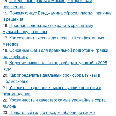
14.
Интересные факты о Москве, которые вам
неизвестны
15.
Почему фикус Бенджамина сбросил листья: причины
и решения
16.
Простые советы: как сохранить хризантему
мультифлору до весны
17.
Как сохранить чеснок до весны: 10 эффективных
методов
18.
Основные шаги для правильной подготовки грядки
под клубнику
19.
Ведение тыквы: как и когда убирать урожай в 2025
году
20.
Как определить идеальный срок сбора тыквы в
Подмосковье
21.
Ускорить созревание тыквы: лучшие практики и
рекомендации
22.
Урожайность и качество: самые урожайные сорта
яблонь
23.
Пошаговый гид по посадке яблони по схеме