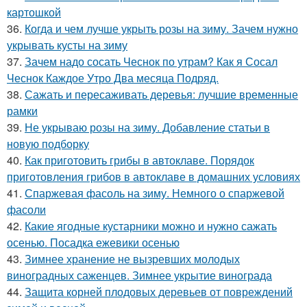
картошкой
36.
Когда и чем лучше укрыть розы на зиму. Зачем нужно
укрывать кусты на зиму
37.
Зачем надо сосать Чеснок по утрам? Как я Сосал
Чеснок Каждое Утро Два месяца Подряд.
38.
Сажать и пересаживать деревья: лучшие временные
рамки
39.
Не укрываю розы на зиму. Добавление статьи в
новую подборку
40.
Как приготовить грибы в автоклаве. Порядок
приготовления грибов в автоклаве в домашних условиях
41.
Спаржевая фасоль на зиму. Немного о спаржевой
фасоли
42.
Какие ягодные кустарники можно и нужно сажать
осенью. Посадка ежевики осенью
43.
Зимнее хранение не вызревших молодых
виноградных саженцев. Зимнее укрытие винограда
44.
Защита корней плодовых деревьев от повреждений