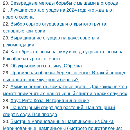
20.
Безвредные методы борьбы с мышами в огороде
21.
Лучшие сорта огурцов на 2024 год: что ждать от
нового сезона
22.
Выбор сортов огурцов для открытого грунта:
основные критерии
23.
Выращивание огурцов на даче: советы и
рекомендации
24.
Как обрезать розы на зиму и когда укрывать розы на..
Как обрезать розы осенью
25.
Об укрытии роз на зиму. Обрезка
26.
Правильная обрезка березы осенью. В какой период
выполнять обрезку кроны березы?
27.
Аммиак поливать комнатные цветы. Для каких цветов
может применяться нашатырный спирт и в каких случаях
28.
Хаус Рита Коза: История и значение
29.
Нашатырный спирт для растений. Нашатырный
спирт в саду. Вся правда
30.
Быстрые маринованные шампиньоны из банки.
Маринованные шампиньоны быстрого приготовления: