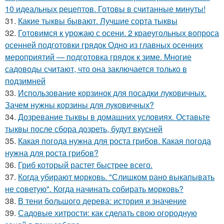
10 идеальных рецептов. Готовы в считанные минуты!
31.
Какие тыквы бывают. Лучшие сорта тыквы
32.
Готовимся к урожаю с осени. 2 краеугольных вопроса
осенней подготовки грядок Одно из главных осенних
мероприятий — подготовка грядок к зиме. Многие
садоводы считают, что она заключается только в
подзимней
33.
Использование корзинок для посадки луковичных.
Зачем нужны корзины для луковичных?
34.
Дозревание тыквы в домашних условиях. Оставьте
тыквы после сбора дозреть, будут вкусней
35.
Какая погода нужна для роста грибов. Какая погода
нужна для роста грибов?
36.
Гриб который растет быстрее всего.
37.
Когда убирают морковь. "Слишком рано выкапывать
не советую". Когда начинать собирать морковь?
38.
В тени большого дерева: история и значение
39.
Садовые хитрости: как сделать свою огородную