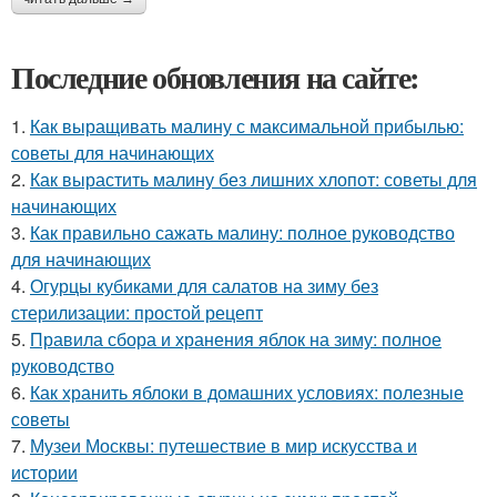
Последние обновления на сайте:
1.
Как выращивать малину с максимальной прибылью:
советы для начинающих
2.
Как вырастить малину без лишних хлопот: советы для
начинающих
3.
Как правильно сажать малину: полное руководство
для начинающих
4.
Огурцы кубиками для салатов на зиму без
стерилизации: простой рецепт
5.
Правила сбора и хранения яблок на зиму: полное
руководство
6.
Как хранить яблоки в домашних условиях: полезные
советы
7.
Музеи Москвы: путешествие в мир искусства и
истории