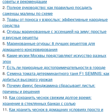
советы и рекомендации
2.
Полное руководство: как правильно посадить
саженцы малины по схеме
3.
Травы от поноса у взрослых: эффективные народные
средства
4.
Огурцы маринованные с эссенцией на зиму: простые
и вкусные рецепты
5.
Маринованные огурцы: 8 лучших рецептов для
домашнего консервирования
6.
Какие музеи Москвы представляют искусство разных
эпох
7.
Есть ли природные достопримечательности в городе
8.
Семена томата детерминантного таня F1 SEMINIS: как
добиться высокого урожая
9.
Почему фикус бенджамина сбрасывает листья:
причины и решения
10.
Как сохранить чеснок свежим долгое время:
хранение в стеклянных банках с солью
11.
Как хранить чеснок в домашних условиях просто и