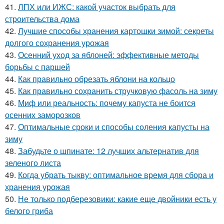
41.
ЛПХ или ИЖС: какой участок выбрать для
строительства дома
42.
Лучшие способы хранения картошки зимой: секреты
долгого сохранения урожая
43.
Осенний уход за яблоней: эффективные методы
борьбы с паршей
44.
Как правильно обрезать яблони на кольцо
45.
Как правильно сохранить стручковую фасоль на зиму
46.
Миф или реальность: почему капуста не боится
осенних заморозков
47.
Оптимальные сроки и способы соления капусты на
зиму
48.
Забудьте о шпинате: 12 лучших альтернатив для
зеленого листа
49.
Когда убрать тыкву: оптимальное время для сбора и
хранения урожая
50.
Не только подберезовики: какие еще двойники есть у
белого гриба