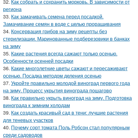
32.
Как собрать и сохранить морковь. В зависимости от
региона
33.
Как замачивать семена перед посадкой.
Замачивание семян в воде с целью проращивания
34.
Консервация грибов на зиму рецепты без
стерилизации. Маринованные подберезовики в банках
на зиму
35.
Какие растения всегда сажают только осенью.
Особенности осенней посадки
36.
Какие многолетние цветы сажают и пересаживают
осенью. Посадка методом деления осенью
37.
Укройте правильно молодой виноград первого года
на зиму. Процесс укрытия винограда пошагово
38.
Как правильно укрыть виноград на зиму. Подготовка
винограда к зимним холодам
39.
Как создать красивый сад в тени: лучшие растения
для теневых участков
40.
Почему сорт томата Поль Робсон стал популярным
среди садоводов