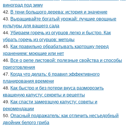
виноград под зиму
42.
В тени большого дерева: история и значение
43.
Выращивайте богатый урожай: лучшие овощные
культуры для вашего сада
44.
Убираем горечь из огурцов легко и быстро. Как
убрать горечь из огурцов: методы
45.
Как правильно обрабатывать картошку перед
хранением: моющие или нет
46.
Все о репе листовой: полезные свойства и способы
приготовления
47.
Когда что делать: 6 правил эффективного
планирования времени
48.
Как быстро и без потери вкуса разморозить
квашеную капусту: секреты и рецепты
49.
Как спасти замерзшую капусту: советы и
рекомендации
50.
Опасный подражатель: как отличить несъедобный
двойник белого гриба