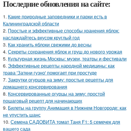
Последние обновления на сайте:
1.
Какие природные заповедники и парки есть в
Калининградской области
2.
Простые и эффективные способы хранения яблок:
наслаждайтесь вкусом круглый год
3.
Как хранить яблоки свежими до весны
4.
Секреты сохранения яблок и груш до нового урожая
5.
Культурная жизнь Москвы: музеи, театры и фестивали
6.
Эффективные рецепты народной медицины: как
трава 'Заткни гузно' помогает при простуде
7.
Закрутки огурцов на зиму: простые рецепты для
домашнего консервирования
8.
Консервированные огурцы на зиму: простой
пошаговый рецепт для начинающих
9.
Билеты на группу Анимация в Нижнем Новгороде: как
не упустить шанс
10.
Семена САДОВИТА томат Таня F1: 5 семечек для
вашего сада