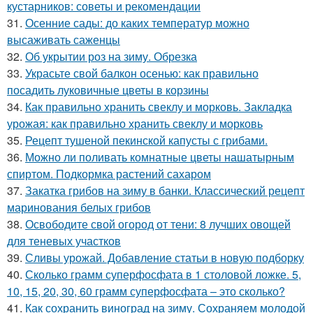
кустарников: советы и рекомендации
31.
Осенние сады: до каких температур можно
высаживать саженцы
32.
Об укрытии роз на зиму. Обрезка
33.
Украсьте свой балкон осенью: как правильно
посадить луковичные цветы в корзины
34.
Как правильно хранить свеклу и морковь. Закладка
урожая: как правильно хранить свеклу и морковь
35.
Рецепт тушеной пекинской капусты с грибами.
36.
Можно ли поливать комнатные цветы нашатырным
спиртом. Подкормка растений сахаром
37.
Закатка грибов на зиму в банки. Классический рецепт
маринования белых грибов
38.
Освободите свой огород от тени: 8 лучших овощей
для теневых участков
39.
Сливы урожай. Добавление статьи в новую подборку
40.
Сколько грамм суперфосфата в 1 столовой ложке. 5,
10, 15, 20, 30, 60 грамм суперфосфата – это сколько?
41.
Как сохранить виноград на зиму. Сохраняем молодой