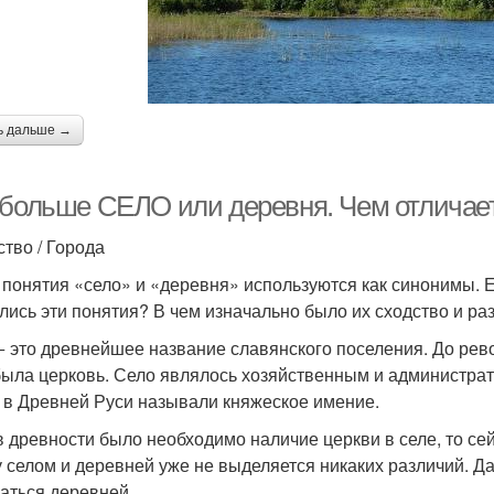
ь дальше →
 больше СЕЛО или деревня. Чем отлича
тво / Города
 понятия «село» и «деревня» используются как синонимы. Е
лись эти понятия? В чем изначально было их сходство и ра
− это древнейшее название славянского поселения. До р
была церковь. Село являлось хозяйственным и администр
 в Древней Руси называли княжеское имение.
в древности было необходимо наличие церкви в селе, то сей
 селом и деревней уже не выделяется никаких различий. Д
аться деревней.