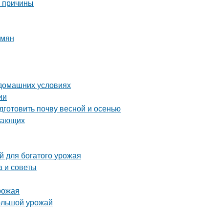
е причины
емян
 домашних условиях
ии
дготовить почву весной и осенью
инающих
й для богатого урожая
а и советы
урожая
большой урожай