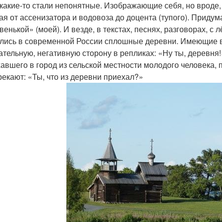
какие-то стали непонятные. Изображающие себя, но вроде, 
ая от ассенизатора и водовоза до доцента (тупого). Придум
енькой» (моей). И везде, в текстах, песнях, разговорах, с 
лись в современной России сплошные деревни. Имеющие в
ательную, негативную сторону в репликах: «Ну ты, деревня!
авшего в город из сельской местности молодого человека, 
рекают: «Ты, что из деревни приехал?»