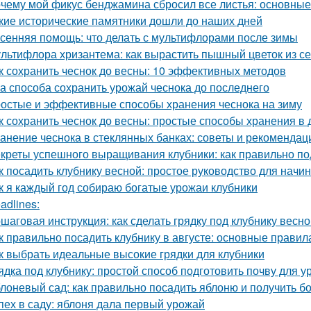
чему мой фикус бенджамина сбросил все листья: основны
кие исторические памятники дошли до наших дней
сенняя помощь: что делать с мультифлорами после зимы
льтифлора хризантема: как вырастить пышный цветок из с
к сохранить чеснок до весны: 10 эффективных методов
а способа сохранить урожай чеснока до последнего
остые и эффективные способы хранения чеснока на зиму
к сохранить чеснок до весны: простые способы хранения в
анение чеснока в стеклянных банках: советы и рекомендац
креты успешного выращивания клубники: как правильно по
к посадить клубнику весной: простое руководство для нач
к я каждый год собираю богатые урожаи клубники
adlines:
шаговая инструкция: как сделать грядку под клубнику весно
к правильно посадить клубнику в августе: основные правил
к выбрать идеальные высокие грядки для клубники
ядка под клубнику: простой способ подготовить почву для 
лоневый сад: как правильно посадить яблоню и получить 
пех в саду: яблоня дала первый урожай