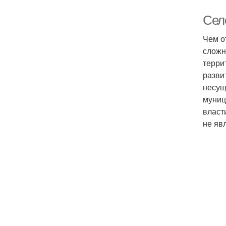
Сел
Чем о
сложн
терри
разви
несущ
муниц
власт
не яв