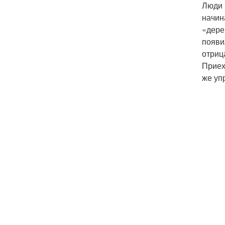
Люди 
начин
«дерев
появи
отриц
Приех
же уп