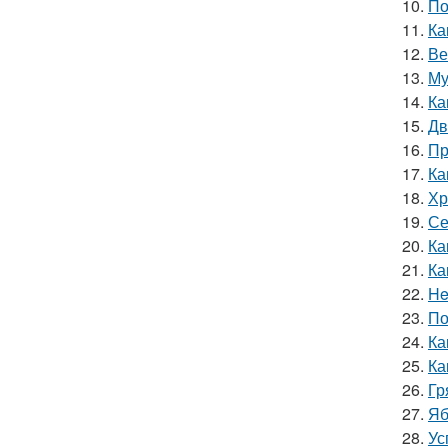
10.
По
11.
Ка
12.
Ве
13.
Му
14.
Ка
15.
Дв
16.
Пр
17.
Ка
18.
Хр
19.
Се
20.
Ка
21.
Ка
22.
He
23.
По
24.
Ка
25.
Ка
26.
Гр
27.
Яб
28.
Ус