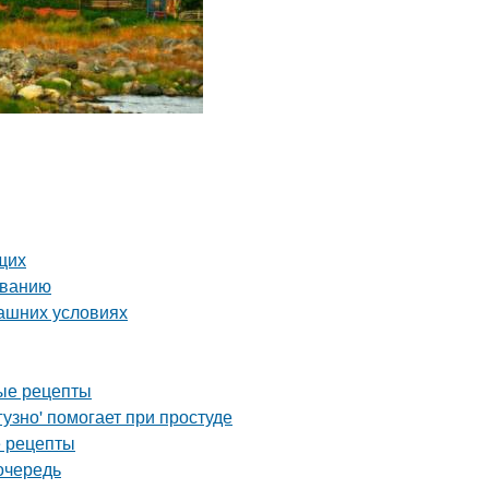
щих
иванию
машних условиях
ные рецепты
узно' помогает при простуде
е рецепты
очередь