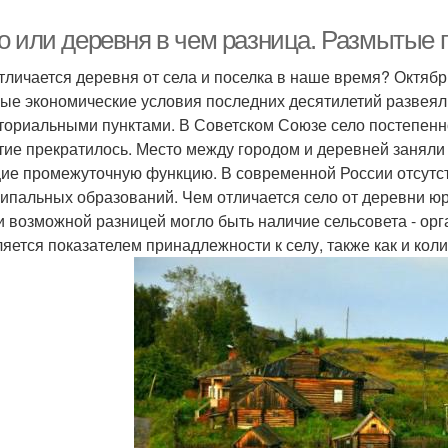
о или деревня в чем разница. Размытые 
тличается деревня от села и поселка в наше время? Октя
ые экономические условия последних десятилетий развеял
ториальными пунктами. В Советском Союзе село постепенно
тие прекратилось. Место между городом и деревней занял
ие промежуточную функцию. В современной России отсутст
ипальных образований. Чем отличается село от деревни юри
и возможной разницей могло быть наличие сельсовета - орг
ляется показателем принадлежности к селу, также как и кол