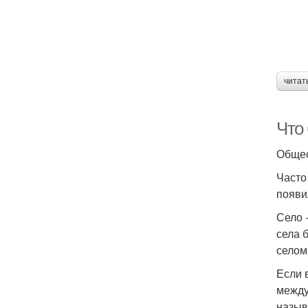
читат
Что
Общес
Часто
появи
Село 
села 
селом
Если 
между
назыв