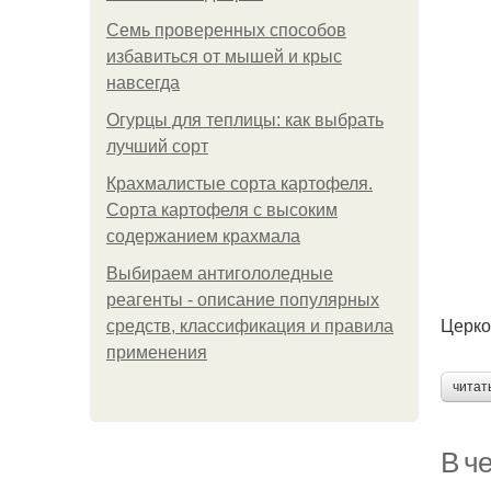
Семь проверенных способов
избавиться от мышей и крыс
навсегда
Огурцы для теплицы: как выбрать
лучший сорт
Крахмалистые сорта картофеля.
Сорта картофеля с высоким
содержанием крахмала
Выбираем антигололедные
реагенты - описание популярных
Церко
средств, классификация и правила
применения
читат
В че