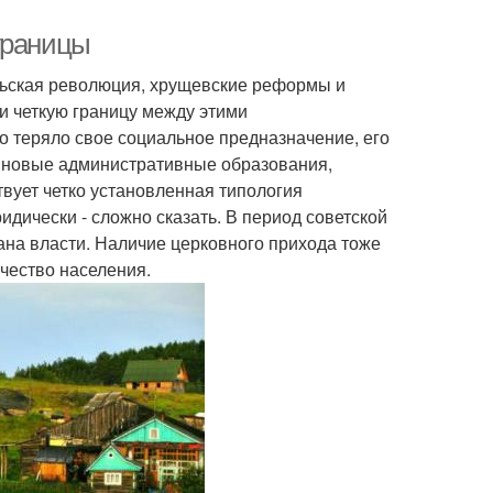
границы
брьская революция, хрущевские реформы и
и четкую границу между этими
 теряло свое социальное предназначение, его
и новые административные образования,
вует четко установленная типология
дически - сложно сказать. В период советской
ана власти. Наличие церковного прихода тоже
ичество населения.