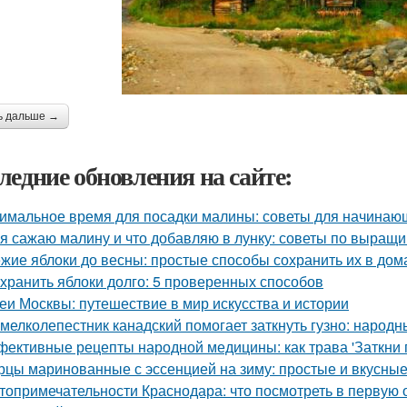
ь дальше →
ледние обновления на сайте:
имальное время для посадки малины: советы для начинаю
 я сажаю малину и что добавляю в лунку: советы по выращ
жие яблоки до весны: простые способы сохранить их в до
 хранить яблоки долго: 5 проверенных способов
еи Москвы: путешествие в мир искусства и истории
 мелколепестник канадский помогает заткнуть гузно: народ
ективные рецепты народной медицины: как трава 'Заткни г
рцы маринованные с эссенцией на зиму: простые и вкусны
топримечательности Краснодара: что посмотреть в первую 