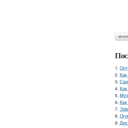
читат
Пос
1.
Опт
2.
Как
3.
Све
4.
Как
5.
Муз
6.
Как
7.
Эфф
8.
Огу
9.
Дос