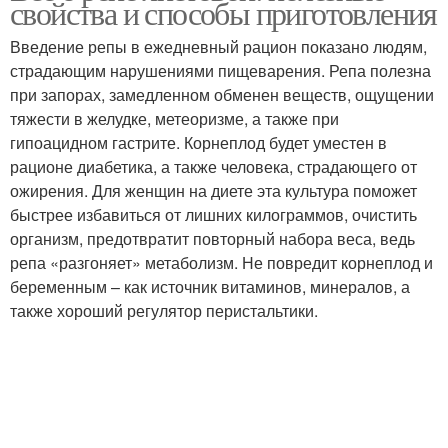
свойства и способы приготовления
Введение репы в ежедневный рацион показано людям,
страдающим нарушениями пищеварения. Репа полезна
при запорах, замедленном обменен веществ, ощущении
Крем-суп из репы
Гарнир из репы
тяжести в желудке, метеоризме, а также при
гипоацидном гастрите. Корнеплод будет уместен в
рационе диабетика, а также человека, страдающего от
ожирения. Для женщин на диете эта культура поможет
Репа на зиму
Репа в подмосковье
быстрее избавиться от лишних килограммов, очистить
организм, предотвратит повторный набора веса, ведь
репа «разгоняет» метаболизм. Не повредит корнеплод и
беременным – как источник витаминов, минералов, а
также хороший регулятор перистальтики.
Блюда из репы
Репы на зиму
Заготовки из репы
Репа с яблоками