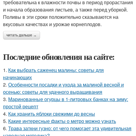
требовательна к влажности почвы в период прорастания
и начала образования листьев, а также перед уборкой.
Поливы в эти сроки положительно сказываются на
вкусовых качествах и урожае корнеплодов.
читать дальше →
Последние обновления на сайте:
1.
Как выбрать саженец малины: советы для
начинающих
2.
Особенности посадки и ухода за малиной весной и
осенью: советы для удачного выращивания
3.
Маринованные огурцы в 1-литровых банках на зиму:
простой рецепт
4.
Как хранить яблоки свежими до весны
5.
Какие интересные факты о метро можно узнать
6.
Трава заткни гузно: от чего помогает эта удивительная
народная методика?