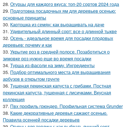
28.
Огурцы для каждого вкуса: топ-20 сортов 2024 года
29.
Подготовка посадочных ям для деревьев осенью:
основные принципы
30.
Картошка из семян: как выращивать на даче
31.
Удивительный длинный сорт: все о длинной тыкве
32.
Осень - идеальное время для посадки плодовых
деревьев: почему и как
33.
Укрытие роз в средней полосе. Позаботиться о
зимовке роз нужно еще во время посадки
34.
Турша из фасоли на зиму. Ингредиенты
35.
Подбор оптимального места для выращивания
арбузов в открытом грунте
36.
Тушеная пекинская капуста с грибами. Постная
пекинская капуста, тушенная с лисичками. Вкусная
коллекция
37.
Пвх профиль грюндер. Профильная система Grunder
38.
Какие декоративные деревья сажают осенью.
Правила осенней посадки деревьев
39.
Огурцы для теплицы: как выбрать лучший сорт