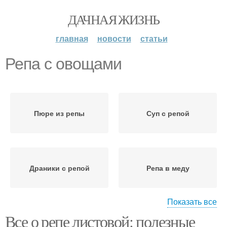
ДАЧНАЯ ЖИЗНЬ
главная
новости
статьи
Репа с овощами
Пюре из репы
Суп с репой
Драники с репой
Репа в меду
Показать все
Все о репе листовой: полезные
Суп-пюра из репы
Салат из репы