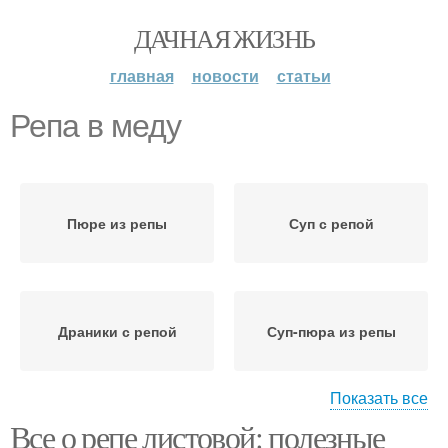
ДАЧНАЯ ЖИЗНЬ
главная
новости
статьи
Репа в меду
Пюре из репы
Суп с репой
Драники с репой
Суп-пюра из репы
Показать все
Все о репе листовой: полезные
Репа с овощами
Салат из репы