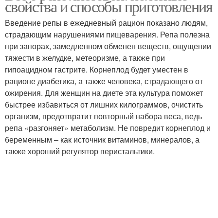
свойства и способы приготовления
Введение репы в ежедневный рацион показано людям,
страдающим нарушениями пищеварения. Репа полезна
при запорах, замедленном обменен веществ, ощущении
Крем-суп из репы
Гарнир из репы
тяжести в желудке, метеоризме, а также при
гипоацидном гастрите. Корнеплод будет уместен в
рационе диабетика, а также человека, страдающего от
ожирения. Для женщин на диете эта культура поможет
Репа на зиму
Репа в подмосковье
быстрее избавиться от лишних килограммов, очистить
организм, предотвратит повторный набора веса, ведь
репа «разгоняет» метаболизм. Не повредит корнеплод и
беременным – как источник витаминов, минералов, а
также хороший регулятор перистальтики.
Блюда из репы
Репы на зиму
Заготовки из репы
Репа с яблоками