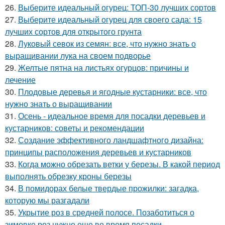
26.
Выберите идеальный огурец: ТОП-30 лучших сортов
27.
Выберите идеальный огурец для своего сада: 15
лучших сортов для открытого грунта
28.
Луковый севок из семян: все, что нужно знать о
выращивании лука на своем подворье
29.
Желтые пятна на листьях огурцов: причины и
лечение
30.
Плодовые деревья и ягодные кустарники: все, что
нужно знать о выращивании
31.
Осень - идеальное время для посадки деревьев и
кустарников: советы и рекомендации
32.
Создание эффективного ландшафтного дизайна:
принципы расположения деревьев и кустарников
33.
Когда можно обрезать ветки у березы. В какой период
выполнять обрезку кроны березы
34.
В помидорах белые твердые прожилки: загадка,
которую мы разгадали
35.
Укрытие роз в средней полосе. Позаботиться о
зимовке роз нужно еще во время посадки