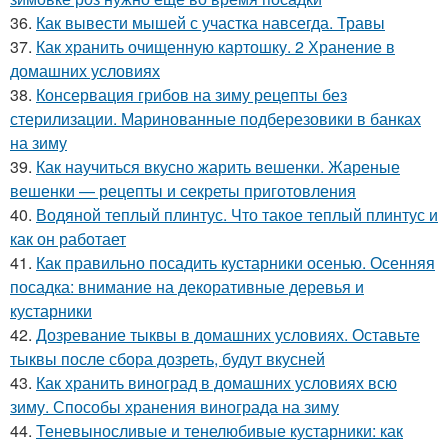
36.
Как вывести мышей с участка навсегда. Травы
37.
Как хранить очищенную картошку. 2 Хранение в
домашних условиях
38.
Консервация грибов на зиму рецепты без
стерилизации. Маринованные подберезовики в банках
на зиму
39.
Как научиться вкусно жарить вешенки. Жареные
вешенки — рецепты и секреты приготовления
40.
Водяной теплый плинтус. Что такое теплый плинтус и
как он работает
41.
Как правильно посадить кустарники осенью. Осенняя
посадка: внимание на декоративные деревья и
кустарники
42.
Дозревание тыквы в домашних условиях. Оставьте
тыквы после сбора дозреть, будут вкусней
43.
Как хранить виноград в домашних условиях всю
зиму. Способы хранения винограда на зиму
44.
Теневыносливые и тенелюбивые кустарники: как