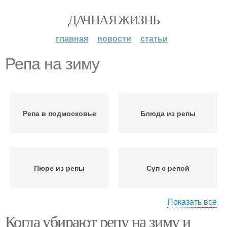
ДАЧНАЯ ЖИЗНЬ
главная
новости
статьи
Репа на зиму
Репа в подмосковье
Блюда из репы
Пюре из репы
Суп с репой
Показать все
Когда убирают репу на зиму и
Драники с репой
Репа в меду