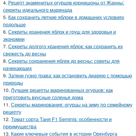
4.
Рецепт знаменитых огурцов корнишоны от Жанны:
секреты идеального маринада
5.
Как сохранить летние яблоки в домашних условиях
подольше
6.
Секреты хранения яблок и груш для здоровья и
экономии
7.
Секреты долгого хранения яблок: как сохранить их
свежесть до весны
8.
Секреты сохранения яблок до весны: советы для
начинающих
9.
Заткни гузно трава: как остановить диарею с помощью
природы
10.
Лучшие рецепты маринованных огурцов: как
приготовить вкусные соленья дома
11.
Секреты маринования: огурцы на зиму по семейному
рецепту
12.
Томат сорта Таня F1 Seminis: особенности и
преимущества
13.
Какие ключевые события в истории Оренбурга