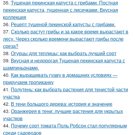
35.
Тушеная пекинская капуста с грибами. Постная
пекинская капуста, тушенная с лисичками. Вкусная
коллекция
36.
Рецепт тушеной пекинской капусты с грибами.
37.
Сколько растут грибы и за какое время вырастают в
лесу. Через сколько времени вырастают грибы после
среза?
38.
Огурцы для теплицы: как выбрать лучший сорт
39.
Вкусная и недорогая Тушеная пекинская капуста с
шампиньонами.
40.
Как выращивать гуаву в домашних условиях —
приручаем тропиканку
41.
Полутень: как выбрать растения для тенистой части
участка
42.
В тени большого дерева: история и значение
43.
Оранжерея в тени: лучшие растения для укрытых
участков
44.
Почему сорт томата Поль Робсон стал популярным
среди садоводов