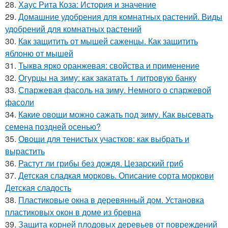
28.
Хаус Рита Коза: История и значение
29.
Домашние удобрения для комнатных растений. Виды
удобрений для комнатных растений
30.
Как защитить от мышей саженцы. Как защитить
яблоню от мышей
31.
Тыква ярко оранжевая: свойства и применение
32.
Огурцы на зиму: как закатать 1 литровую банку
33.
Спаржевая фасоль на зиму. Немного о спаржевой
фасоли
34.
Какие овощи можно сажать под зиму. Как высевать
семена поздней осенью?
35.
Овощи для тенистых участков: как выбрать и
вырастить
36.
Растут ли грибы без дождя. Цезарский гриб
37.
Детская сладкая морковь. Описание сорта моркови
Детская сладость
38.
Пластиковые окна в деревянный дом. Установка
пластиковых окон в доме из бревна
39.
Защита корней плодовых деревьев от повреждений