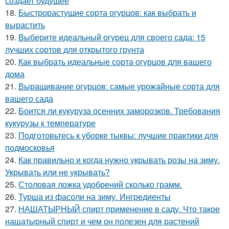
создает будущее
18.
Быстрорастущие сорта огурцов: как выбрать и
вырастить
19.
Выберите идеальный огурец для своего сада: 15
лучших сортов для открытого грунта
20.
Как выбрать идеальные сорта огурцов для вашего
дома
21.
Выращивание огурцов: самые урожайные сорта для
вашего сада
22.
Боится ли кукуруза осенних заморозков. Требования
кукурузы к температуре
23.
Подготовьтесь к уборке тыквы: лучшие практики для
подмосковья
24.
Как правильно и когда нужно укрывать розы на зиму.
Укрывать или не укрывать?
25.
Столовая ложка удобрений сколько грамм.
26.
Турша из фасоли на зиму. Ингредиенты
27.
НАШАТЫРНЫЙ спирт применение в саду. Что такое
нашатырный спирт и чем он полезен для растений