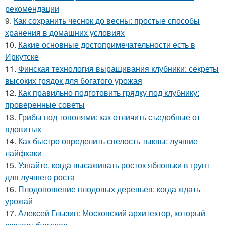
рекомендации
9.
Как сохранить чеснок до весны: простые способы
хранения в домашних условиях
10.
Какие основные достопримечательности есть в
Иркутске
11.
Финская технология выращивания клубники: секреты
высоких грядок для богатого урожая
12.
Как правильно подготовить грядку под клубнику:
проверенные советы
13.
Грибы под тополями: как отличить съедобные от
ядовитых
14.
Как быстро определить спелость тыквы: лучшие
лайфхаки
15.
Узнайте, когда высаживать росток яблоньки в грунт
для лучшего роста
16.
Плодоношение плодовых деревьев: когда ждать
урожай
17.
Алексей Глызин: Московский архитектор, который