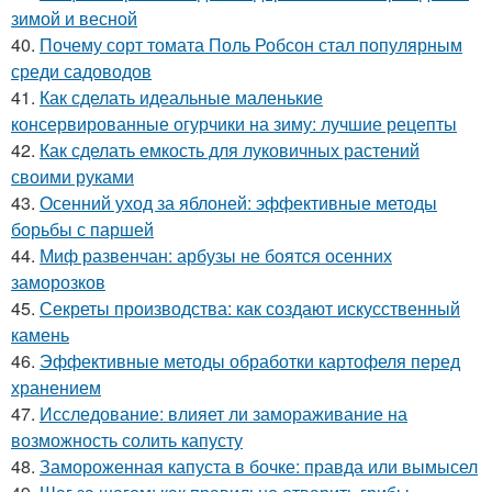
зимой и весной
40.
Почему сорт томата Поль Робсон стал популярным
среди садоводов
41.
Как сделать идеальные маленькие
консервированные огурчики на зиму: лучшие рецепты
42.
Как сделать емкость для луковичных растений
своими руками
43.
Осенний уход за яблоней: эффективные методы
борьбы с паршей
44.
Миф развенчан: арбузы не боятся осенних
заморозков
45.
Секреты производства: как создают искусственный
камень
46.
Эффективные методы обработки картофеля перед
хранением
47.
Исследование: влияет ли замораживание на
возможность солить капусту
48.
Замороженная капуста в бочке: правда или вымысел