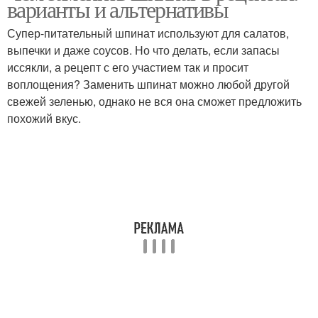
варианты и альтернативы
стрелками
капустой
Супер-питательный шпинат используют для салатов,
выпечки и даже соусов. Но что делать, если запасы
иссякли, а рецепт с его участием так и просит
Морковная ботва
Салат с чукой
воплощения? Заменить шпинат можно любой другой
свежей зеленью, однако не вся она сможет предложить
похожий вкус.
Салат с ботвой