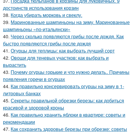
37.
Посадка тюльпанов в корзины для луковичных. 9
достоинств использования корзин
38.
Когда убирать морковь и свеклу.
39.
Маринованные шампиньоны на зиму. Маринованные
шампиньоны «по-итальянски»
40.
Через сколько появляются грибы после дождя. Как
быстро появляются грибы после дождя
41.
Огурцы для теплицы: как выбрать лучший сорт
42.
Овощи для теневых участков: как выбрать и
вырастить
43.
Почему огурцы горькие и что нужно делать.. Причины
появления горечи в огурцах
44.
Как правильно консервировать огурцы на зиму в 1-
литровых банках
45.
Секреты правильной обрезки березы: как добиться
красивой и здоровой кроны
46.
Как правильно хранить яблоки в квартире: советы и
рекомендации
47.
Как сохранить здоровье березы при обрезке: советы