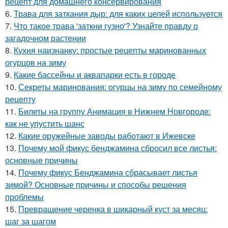
рецепт для домашнего консервирования
6.
Трава для заткания дыр: для каких целей используется
7.
Что такое трава 'заткни гузно'? Узнайте правду о
загадочном растении
8.
Кухня наизнанку: простые рецепты маринованных
огурцов на зиму
9.
Какие бассейны и аквапарки есть в городе
10.
Секреты маринования: огурцы на зиму по семейному
рецепту
11.
Билеты на группу Анимация в Нижнем Новгороде:
как не упустить шанс
12.
Какие оружейные заводы работают в Ижевске
13.
Почему мой фикус бенджамина сбросил все листья:
основные причины
14.
Почему фикус Бенджамина сбрасывает листья
зимой? Основные причины и способы решения
проблемы
15.
Превращение черенка в шикарный куст за месяц:
шаг за шагом