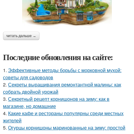
читать дальше →
Последние обновления на сайте:
1.
Эффективные методы борьбы с морковной мухой:
советы для садоводов
2.
Секреты выращивания ремонтантной малины: как
собрать двойной урожай
3.
Секретный рецепт корнишонов на зиму: как в
магазине, но домашние
4.
Какие кафе и рестораны популярны среди местных
жителей
5.
Огурцы корнишоны маринованные на зиму: простой