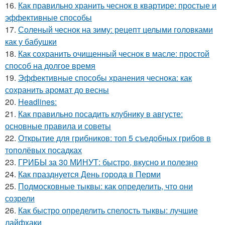
16.
Как правильно хранить чеснок в квартире: простые и
эффективные способы
17.
Соленый чеснок на зиму: рецепт целыми головками
как у бабушки
18.
Как сохранить очищенный чеснок в масле: простой
способ на долгое время
19.
Эффективные способы хранения чеснока: как
сохранить аромат до весны
20.
Headlines:
21.
Как правильно посадить клубнику в августе:
основные правила и советы
22.
Открытие для грибников: топ 5 съедобных грибов в
тополёвых посадках
23.
ГРИБЫ за 30 МИНУТ: быстро, вкусно и полезно
24.
Как празднуется День города в Перми
25.
Подмосковные тыквы: как определить, что они
созрели
26.
Как быстро определить спелость тыквы: лучшие
лайфхаки