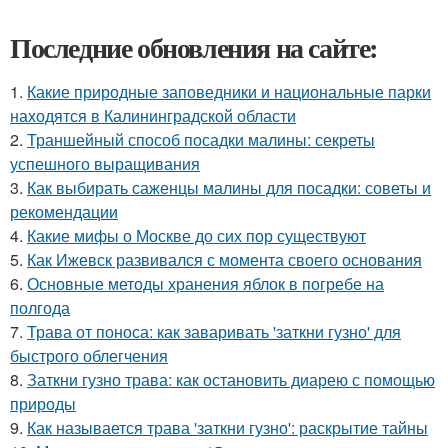
Последние обновления на сайте:
1.
Какие природные заповедники и национальные парки
находятся в Калининградской области
2.
Траншейный способ посадки малины: секреты
успешного выращивания
3.
Как выбирать саженцы малины для посадки: советы и
рекомендации
4.
Какие мифы о Москве до сих пор существуют
5.
Как Ижевск развивался с момента своего основания
6.
Основные методы хранения яблок в погребе на
полгода
7.
Трава от поноса: как заваривать 'заткни гузно' для
быстрого облегчения
8.
Заткни гузно трава: как остановить диарею с помощью
природы
9.
Как называется трава 'заткни гузно': раскрытие тайны