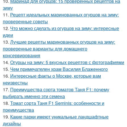
10.
Маринад для огурцов: 15 проверенных рецептов на
зиму
11.
Рецепт идеальных маринованных огурцов на зиму:
проверенные советы
12.
Что можно сделать из огурцов на зиму: интересные
идеи
13.
Лучшие рецепты маринованных огурцов на зиму:
проверенные варианты для домашнего
консервирования
14.
Огурцы на зиму: 5 вкусных рецептов с фотографиями
15.
Чем примечателен храм Василия Блаженного
16.
Интересные факты о Москве, которые вам
неизвестны
17.
Преимущества сорта томатов Таня F1: почему
выбирать именно эти семена
18.
Томат сорта Таня F1 Seminis: особенности и
преимущества
19.
Какие парки имеют уникальные ландшафтные
дизайны