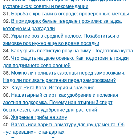
кустарников: советы и рекомендации
31.
Борьба с крысами в огороде: проверенные методы
32.
В помидорах белые твердые прожилки: загадка,
которую мы разгадали
33.
Укрытие роз в средней полосе. Позаботиться о
зимовке роз нужно еще во время посадки
34.
Как укрыть плетистую розу на зиму. Подготовка куста
35.
Что садить на даче осенью. Как подготовить грядки
для подзимнего сева овощей
36.
Можно ли поливать саженцы перед заморозками.
Надо ли поливать растения перед заморозками?
37.
Хаус Рита Коза: История и значение
38.
Нашатырный спирт, как удобрение и полезная
азотная подкормка. Почему нашатырный спирт
бесполезен, как удобрение для растений
39.
Жареные грибы на зиму
40.
Вязать или варить арматуру для фундамента. Об
«устаревших» стандартах