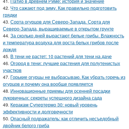
41.
Патио в древнем Риме: история и значение
42.
Что сажают под зиму. Как правильно подготовить
грядки
43.
Сорта огурцов для Северо-Запада. Сорта для
Северо-Запада, выращиваемые в открытом грунте
44.
За сколько дней вырастают белые грибы. Влажность
и температура воздуха для роста белых грибов после
дождя
45.
В тени не растет: 10 растений для тени на даче
46.
Огород в тени: лучшие растения для полутенистых
участков
47.
Горькие огурцы не выбрасываю. Как убрать горечь из
огурцов и почему она вообще появляется
48.
Инновационные приемы для осенней посадки
луковичных: секреты успешного дизайна сада
49.
Керакам Супертермо 30: новый уровень
эффективности и долговечности
50.
Опасный подражатель: как отличить несъедобный
двойник белого гриба