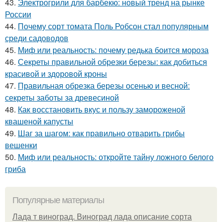
43.
Электрогрили для барбекю: новый тренд на рынке
России
44.
Почему сорт томата Поль Робсон стал популярным
среди садоводов
45.
Миф или реальность: почему редька боится мороза
46.
Секреты правильной обрезки березы: как добиться
красивой и здоровой кроны
47.
Правильная обрезка березы осенью и весной:
секреты заботы за древесиной
48.
Как восстановить вкус и пользу замороженой
квашеной капусты
49.
Шаг за шагом: как правильно отварить грибы
вешенки
50.
Миф или реальность: откройте тайну ложного белого
гриба
Популярные материалы
Лада т виноград. Виноград лада описание сорта