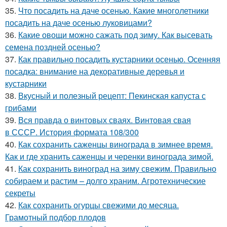
35.
Что посадить на даче осенью. Какие многолетники
посадить на даче осенью луковицами?
36.
Какие овощи можно сажать под зиму. Как высевать
семена поздней осенью?
37.
Как правильно посадить кустарники осенью. Осенняя
посадка: внимание на декоративные деревья и
кустарники
38.
Вкусный и полезный рецепт: Пекинская капуста с
грибами
39.
Вся правда о винтовых сваях. Винтовая свая
в СССР. История формата 108/300
40.
Как сохранить саженцы винограда в зимнее время.
Как и где хранить саженцы и черенки винограда зимой.
41.
Как сохранить виноград на зиму свежим. Правильно
собираем и растим – долго храним. Агротехнические
секреты
42.
Как сохранить огурцы свежими до месяца.
Грамотный подбор плодов