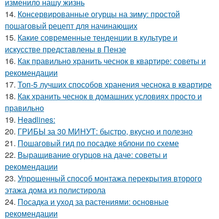
изменило нашу жизнь
14.
Консервированные огурцы на зиму: простой
пошаговый рецепт для начинающих
15.
Какие современные тенденции в культуре и
искусстве представлены в Пензе
16.
Как правильно хранить чеснок в квартире: советы и
рекомендации
17.
Топ-5 лучших способов хранения чеснока в квартире
18.
Как хранить чеснок в домашних условиях просто и
правильно
19.
Headlines:
20.
ГРИБЫ за 30 МИНУТ: быстро, вкусно и полезно
21.
Пошаговый гид по посадке яблони по схеме
22.
Выращивание огурцов на даче: советы и
рекомендации
23.
Упрощенный способ монтажа перекрытия второго
этажа дома из полистирола
24.
Посадка и уход за растениями: основные
рекомендации