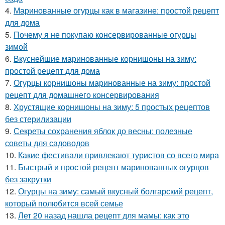
4.
Маринованные огурцы как в магазине: простой рецепт
для дома
5.
Почему я не покупаю консервированные огурцы
зимой
6.
Вкуснейшие маринованные корнишоны на зиму:
простой рецепт для дома
7.
Огурцы корнишоны маринованные на зиму: простой
рецепт для домашнего консервирования
8.
Хрустящие корнишоны на зиму: 5 простых рецептов
без стерилизации
9.
Секреты сохранения яблок до весны: полезные
советы для садоводов
10.
Какие фестивали привлекают туристов со всего мира
11.
Быстрый и простой рецепт маринованных огурцов
без закрутки
12.
Огурцы на зиму: самый вкусный болгарский рецепт,
который полюбится всей семье
13.
Лет 20 назад нашла рецепт для мамы: как это