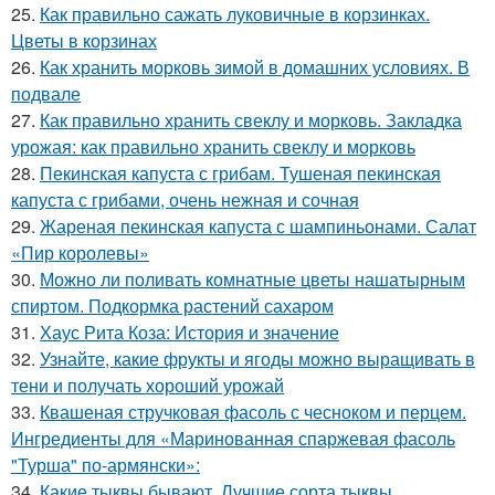
25.
Как правильно сажать луковичные в корзинках.
Цветы в корзинах
26.
Как хранить морковь зимой в домашних условиях. В
подвале
27.
Как правильно хранить свеклу и морковь. Закладка
урожая: как правильно хранить свеклу и морковь
28.
Пекинская капуста с грибам. Тушеная пекинская
капуста с грибами, очень нежная и сочная
29.
Жареная пекинская капуста с шампиньонами. Салат
«Пир королевы»
30.
Можно ли поливать комнатные цветы нашатырным
спиртом. Подкормка растений сахаром
31.
Хаус Рита Коза: История и значение
32.
Узнайте, какие фрукты и ягоды можно выращивать в
тени и получать хороший урожай
33.
Квашеная стручковая фасоль с чесноком и перцем.
Ингредиенты для «Маринованная спаржевая фасоль
"Турша" по-армянски»:
34.
Какие тыквы бывают. Лучшие сорта тыквы