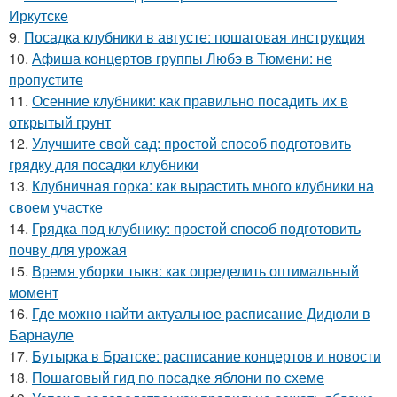
Иркутске
9.
Посадка клубники в августе: пошаговая инструкция
10.
Афиша концертов группы Любэ в Тюмени: не
пропустите
11.
Осенние клубники: как правильно посадить их в
открытый грунт
12.
Улучшите свой сад: простой способ подготовить
грядку для посадки клубники
13.
Клубничная горка: как вырастить много клубники на
своем участке
14.
Грядка под клубнику: простой способ подготовить
почву для урожая
15.
Время уборки тыкв: как определить оптимальный
момент
16.
Где можно найти актуальное расписание Дидюли в
Барнауле
17.
Бутырка в Братске: расписание концертов и новости
18.
Пошаговый гид по посадке яблони по схеме