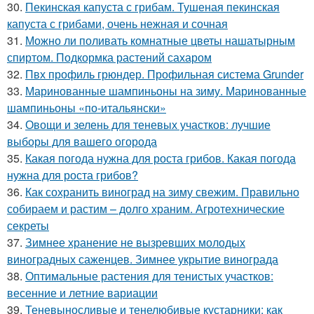
30.
Пекинская капуста с грибам. Тушеная пекинская
капуста с грибами, очень нежная и сочная
31.
Можно ли поливать комнатные цветы нашатырным
спиртом. Подкормка растений сахаром
32.
Пвх профиль грюндер. Профильная система Grunder
33.
Маринованные шампиньоны на зиму. Маринованные
шампиньоны «по-итальянски»
34.
Овощи и зелень для теневых участков: лучшие
выборы для вашего огорода
35.
Какая погода нужна для роста грибов. Какая погода
нужна для роста грибов?
36.
Как сохранить виноград на зиму свежим. Правильно
собираем и растим – долго храним. Агротехнические
секреты
37.
Зимнее хранение не вызревших молодых
виноградных саженцев. Зимнее укрытие винограда
38.
Оптимальные растения для тенистых участков:
весенние и летние вариации
39.
Теневыносливые и тенелюбивые кустарники: как