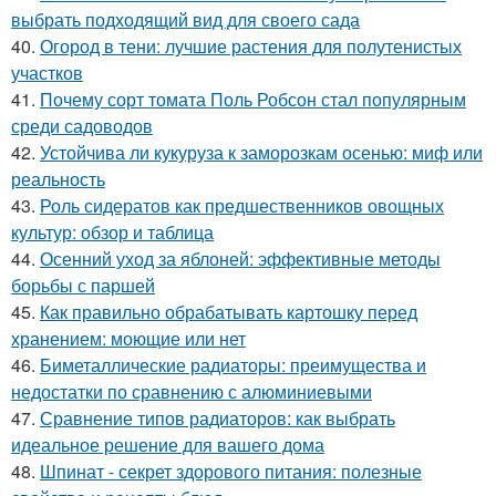
выбрать подходящий вид для своего сада
40.
Огород в тени: лучшие растения для полутенистых
участков
41.
Почему сорт томата Поль Робсон стал популярным
среди садоводов
42.
Устойчива ли кукуруза к заморозкам осенью: миф или
реальность
43.
Роль сидератов как предшественников овощных
культур: обзор и таблица
44.
Осенний уход за яблоней: эффективные методы
борьбы с паршей
45.
Как правильно обрабатывать картошку перед
хранением: моющие или нет
46.
Биметаллические радиаторы: преимущества и
недостатки по сравнению с алюминиевыми
47.
Сравнение типов радиаторов: как выбрать
идеальное решение для вашего дома
48.
Шпинат - секрет здорового питания: полезные