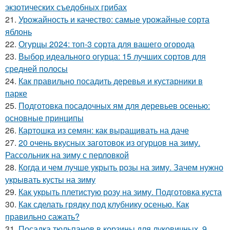
экзотических съедобных грибах
21.
Урожайность и качество: самые урожайные сорта
яблонь
22.
Огурцы 2024: топ-3 сорта для вашего огорода
23.
Выбор идеального огурца: 15 лучших сортов для
средней полосы
24.
Как правильно посадить деревья и кустарники в
парке
25.
Подготовка посадочных ям для деревьев осенью:
основные принципы
26.
Картошка из семян: как выращивать на даче
27.
20 очень вкусных заготовок из огурцов на зиму.
Рассольник на зиму с перловкой
28.
Когда и чем лучше укрыть розы на зиму. Зачем нужно
укрывать кусты на зиму
29.
Как укрыть плетистую розу на зиму. Подготовка куста
30.
Как сделать грядку под клубнику осенью. Как
правильно сажать?
31.
Посадка тюльпанов в корзины для луковичных. 9