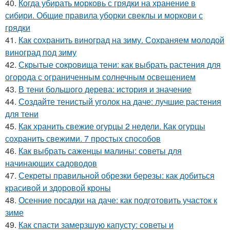
40.
Когда убирать морковь с грядки на хранение в
сибири. Общие правила уборки свеклы и моркови с
грядки
41.
Как сохранить виноград на зиму. Сохраняем молодой
виноград под зиму
42.
Скрытые сокровища тени: как выбрать растения для
огорода с ограниченным солнечным освещением
43.
В тени большого дерева: история и значение
44.
Создайте тенистый уголок на даче: лучшие растения
для тени
45.
Как хранить свежие огурцы 2 недели. Как огурцы
сохранить свежими. 7 простых способов
46.
Как выбрать саженцы малины: советы для
начинающих садоводов
47.
Секреты правильной обрезки березы: как добиться
красивой и здоровой кроны
48.
Осенние посадки на даче: как подготовить участок к
зиме
49.
Как спасти замерзшую капусту: советы и