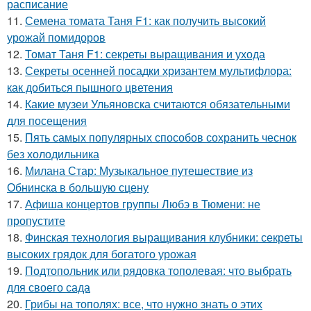
расписание
11.
Семена томата Таня F1: как получить высокий
урожай помидоров
12.
Томат Таня F1: секреты выращивания и ухода
13.
Секреты осенней посадки хризантем мультифлора:
как добиться пышного цветения
14.
Какие музеи Ульяновска считаются обязательными
для посещения
15.
Пять самых популярных способов сохранить чеснок
без холодильника
16.
Милана Стар: Музыкальное путешествие из
Обнинска в большую сцену
17.
Афиша концертов группы Любэ в Тюмени: не
пропустите
18.
Финская технология выращивания клубники: секреты
высоких грядок для богатого урожая
19.
Подтопольник или рядовка тополевая: что выбрать
для своего сада
20.
Грибы на тополях: все, что нужно знать о этих