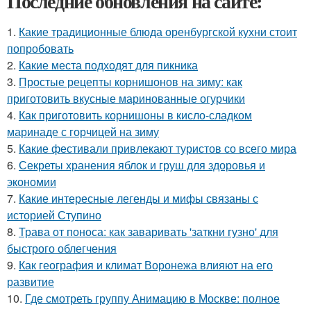
Последние обновления на сайте:
1.
Какие традиционные блюда оренбургской кухни стоит
попробовать
2.
Какие места подходят для пикника
3.
Простые рецепты корнишонов на зиму: как
приготовить вкусные маринованные огурчики
4.
Как приготовить корнишоны в кисло-сладком
маринаде с горчицей на зиму
5.
Какие фестивали привлекают туристов со всего мира
6.
Секреты хранения яблок и груш для здоровья и
экономии
7.
Какие интересные легенды и мифы связаны с
историей Ступино
8.
Трава от поноса: как заваривать 'заткни гузно' для
быстрого облегчения
9.
Как география и климат Воронежа влияют на его
развитие
10.
Где смотреть группу Анимацию в Москве: полное