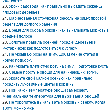
растением
20.
Уроки садовода: как правильно высадить саженцы
плодовых деревьев
21.
Маринованная стручковая фасоль на зиму: простой
рецепт для долгого хранения
22.
Время для сбора моркови: как выкапывать морковь в
средней полосе
23.
Золотые правила осенней посадки деревьев и
кустарников: как подготовиться к успеху
24.
Не укрываю розы на зиму. Добавление статьи в
новую подборку
25.
Как укрыть плетистую розу на зиму. Подготовка куста
26.
Самые простые овощи для начинающих: топ-10
27.
Украсьте свой балкон осенью: как правильно
посадить луковичные цветы в корзины
28.
При какой температуре овощи замерзают.
Минимальная температура для выживания овощей
29.
Не торопитесь выкапывать морковь и свёклу. Когда
100% можно уже