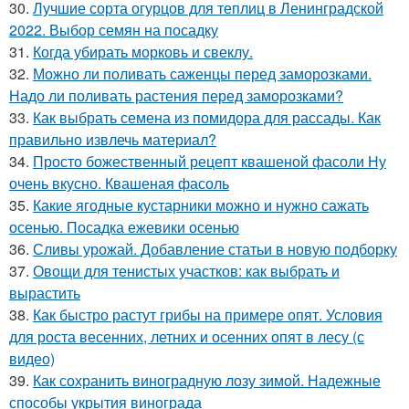
30.
Лучшие сорта огурцов для теплиц в Ленинградской
2022. Выбор семян на посадку
31.
Когда убирать морковь и свеклу.
32.
Можно ли поливать саженцы перед заморозками.
Надо ли поливать растения перед заморозками?
33.
Как выбрать семена из помидора для рассады. Как
правильно извлечь материал?
34.
Просто божественный рецепт квашеной фасоли Ну
очень вкусно. Квашеная фасоль
35.
Какие ягодные кустарники можно и нужно сажать
осенью. Посадка ежевики осенью
36.
Сливы урожай. Добавление статьи в новую подборку
37.
Овощи для тенистых участков: как выбрать и
вырастить
38.
Как быстро растут грибы на примере опят. Условия
для роста весенних, летних и осенних опят в лесу (с
видео)
39.
Как сохранить виноградную лозу зимой. Надежные
способы укрытия винограда