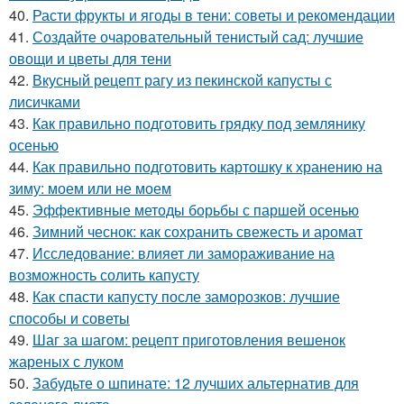
40.
Расти фрукты и ягоды в тени: советы и рекомендации
41.
Создайте очаровательный тенистый сад: лучшие
овощи и цветы для тени
42.
Вкусный рецепт рагу из пекинской капусты с
лисичками
43.
Как правильно подготовить грядку под землянику
осенью
44.
Как правильно подготовить картошку к хранению на
зиму: моем или не моем
45.
Эффективные методы борьбы с паршей осенью
46.
Зимний чеснок: как сохранить свежесть и аромат
47.
Исследование: влияет ли замораживание на
возможность солить капусту
48.
Как спасти капусту после заморозков: лучшие
способы и советы
49.
Шаг за шагом: рецепт приготовления вешенок
жареных с луком
50.
Забудьте о шпинате: 12 лучших альтернатив для