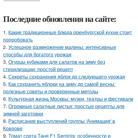
Последние обновления на сайте:
1.
Какие традиционные блюда оренбургской кухни стоит
попробовать
2.
Успешное размножение малины: интенсивные
способы для богатого урожая
3.
Огурцы кубиками для салатов на зиму без
стерилизации: простой рецепт
4.
Секреты сохранения яблок до следующего урожая
5.
Как сохранить яблоки на зиму до самой весны:
полезные советы и проверенные методы
6.
Культурная жизнь Москвы: музеи, театры и фестивали
7.
Огромные салатные листья: простые рецепты для
зимней заготовки
8.
Расписание выступлений группы 'Анимация' в
Коврове
9.
Томат сорта Таня F1 Seminis: особенности и