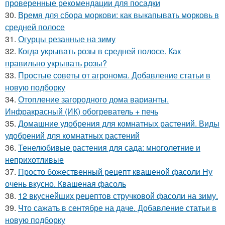
проверенные рекомендации для посадки
30.
Время для сбора моркови: как выкапывать морковь в
средней полосе
31.
Огурцы резанные на зиму
32.
Когда укрывать розы в средней полосе. Как
правильно укрывать розы?
33.
Простые советы от агронома. Добавление статьи в
новую подборку
34.
Отопление загородного дома варианты.
Инфракрасный (ИК) обогреватель + печь
35.
Домашние удобрения для комнатных растений. Виды
удобрений для комнатных растений
36.
Тенелюбивые растения для сада: многолетние и
неприхотливые
37.
Просто божественный рецепт квашеной фасоли Ну
очень вкусно. Квашеная фасоль
38.
12 вкуснейших рецептов стручковой фасоли на зиму.
39.
Что сажать в сентябре на даче. Добавление статьи в
новую подборку