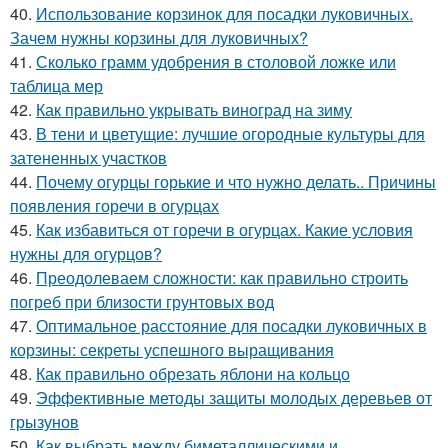
40.
Использование корзинок для посадки луковичных.
Зачем нужны корзины для луковичных?
41.
Сколько грамм удобрения в столовой ложке или
таблица мер
42.
Как правильно укрывать виноград на зиму
43.
В тени и цветущие: лучшие огородные культуры для
затененных участков
44.
Почему огурцы горькие и что нужно делать.. Причины
появления горечи в огурцах
45.
Как избавиться от горечи в огурцах. Какие условия
нужны для огурцов?
46.
Преодолеваем сложности: как правильно строить
погреб при близости грунтовых вод
47.
Оптимальное расстояние для посадки луковичных в
корзины: секреты успешного выращивания
48.
Как правильно обрезать яблони на кольцо
49.
Эффективные методы защиты молодых деревьев от
грызунов
50.
Как выбрать между биметаллическими и