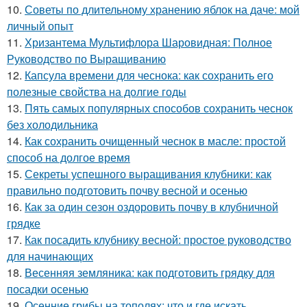
10.
Советы по длительному хранению яблок на даче: мой
личный опыт
11.
Хризантема Мультифлора Шаровидная: Полное
Руководство по Выращиванию
12.
Капсула времени для чеснока: как сохранить его
полезные свойства на долгие годы
13.
Пять самых популярных способов сохранить чеснок
без холодильника
14.
Как сохранить очищенный чеснок в масле: простой
способ на долгое время
15.
Секреты успешного выращивания клубники: как
правильно подготовить почву весной и осенью
16.
Как за один сезон оздоровить почву в клубничной
грядке
17.
Как посадить клубнику весной: простое руководство
для начинающих
18.
Весенняя земляника: как подготовить грядку для
посадки осенью
19.
Осенние грибы на тополях: что и где искать