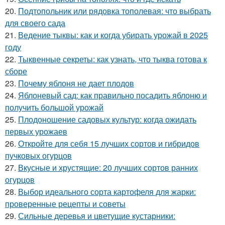
20.
Подтопольник или рядовка тополевая: что выбрать
для своего сада
21.
Ведение тыквы: как и когда убирать урожай в 2025
году
22.
Тыквенные секреты: как узнать, что тыква готова к
сборе
23.
Почему яблоня не дает плодов
24.
Яблоневый сад: как правильно посадить яблоню и
получить большой урожай
25.
Плодоношение садовых культур: когда ожидать
первых урожаев
26.
Откройте для себя 15 лучших сортов и гибридов
пучковых огурцов
27.
Вкусные и хрустящие: 20 лучших сортов ранних
огурцов
28.
Выбор идеального сорта картофеля для жарки:
проверенные рецепты и советы
29.
Сильные деревья и цветущие кустарники: