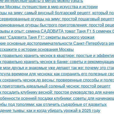
ие интересные факты о метро можно узнать
еи Москвы: путешествие в мир искусства и истории
рцы на зиму: самый вкусный болгарский рецепт, который п
сервированные огурцы на зиму: простой пошаговый рецеп
ринованные огурцы быстрого приготовления: простой рец
зывы и опыт: семена САДОВИТА томат Таня F1 5 семечек 
мат 'Садовита Таня F1': секреты высокого урожая
кие основные достопримечательности Санкт-Петербурга ре
сскажите о истории основания Москвы
к правильно хранить чеснок в квартире: простые и эффект
к правильно хранить чеснок в банке: советы и рекомендаци
е мои друзья и знакомые уже делают так же: почему это ст
псула времени для чеснока: как сохранить его полезные св
к сохранить чеснок до весны: проверенные способы и поле
к приготовить идеальный соленый чеснок: простой рецепт
к посадить клубнику весной: простое руководство для нач
обенности осенней посадки клубники: советы для начинаю
ибы под тополями: как отличить съедобные от ядовитых
дение тыквы: как и когда убирать урожай в 2025 году