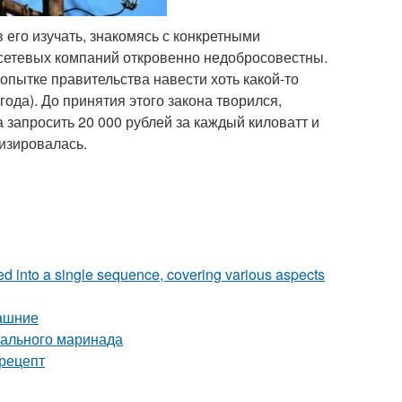
его изучать, знакомясь с конкретными
осетевых компаний откровенно недобросовестны.
попытке правительства навести хоть какой-то
ода). До принятия этого закона творился,
 запросить 20 000 рублей за каждый киловатт и
изировалась.
zed into a single sequence, covering various aspects
машние
еального маринада
рецепт