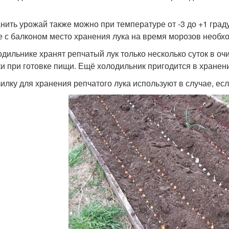
нить урожай также можно при температуре от -3 до +1 граду
е с балконом место хранения лука на время морозов необх
одильнике хранят репчатый лук только несколько суток в 
ки при готовке пищи. Ещё холодильник пригодится в хранен
илку для хранения репчатого лука используют в случае, есл