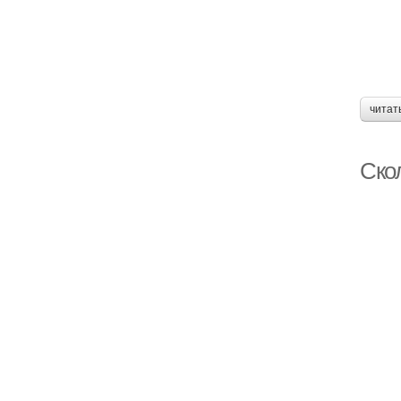
читат
Скол