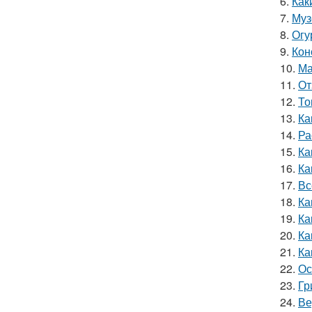
6.
Как
7.
Муз
8.
Огу
9.
Кон
10.
Ма
11.
От
12.
То
13.
Ка
14.
Ра
15.
Ка
16.
Ка
17.
Вс
18.
Ка
19.
Ка
20.
Ка
21.
Ка
22.
Ос
23.
Гр
24.
Ве