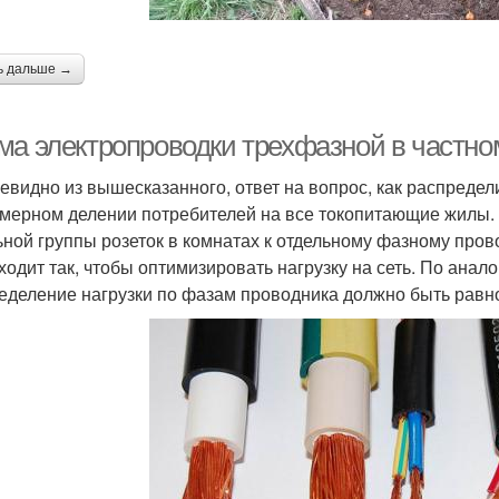
ь дальше →
ма электропроводки трехфазной в частно
чевидно из вышесказанного, ответ на вопрос, как распредели
мерном делении потребителей на все токопитающие жилы.
ьной группы розеток в комнатах к отдельному фазному про
ходит так, чтобы оптимизировать нагрузку на сеть. По ана
еделение нагрузки по фазам проводника должно быть рав