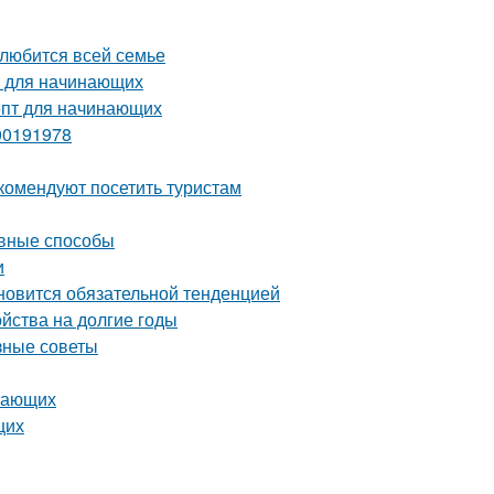
олюбится всей семье
т для начинающих
епт для начинающих
00191978
комендуют посетить туристам
ивные способы
и
ановится обязательной тенденцией
ойства на долгие годы
зные советы
инающих
щих