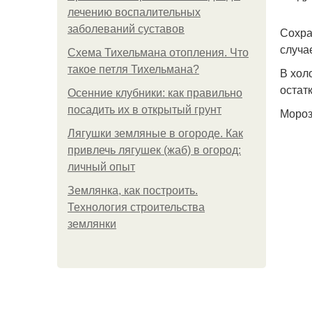
лечению воспалительных
заболеваний суставов
Сохра
случа
Схема Тихельмана отопления. Что
такое петля Тихельмана?
В хол
остат
Осенние клубники: как правильно
посадить их в открытый грунт
Мороз
Лягушки земляные в огороде. Как
привлечь лягушек (жаб) в огород:
личный опыт
Землянка, как построить.
Технология строительства
землянки