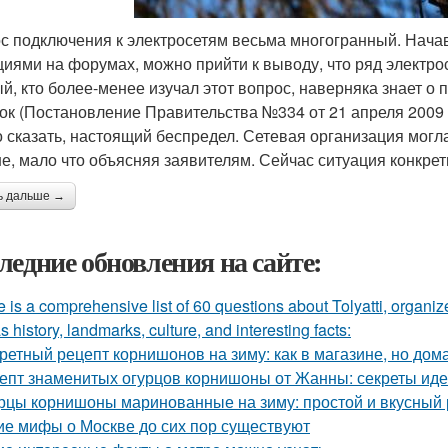
с подключения к электросетям весьма многогранный. Начав 
циями на форумах, можно прийти к выводу, что ряд электр
й, кто более-менее изучал этот вопрос, наверняка знает о 
ок (Постановление Правительства №334 от 21 апреля 2009 г
 сказать, настоящий беспредел. Сетевая организация могла
е, мало что объясняя заявителям. Сейчас ситуация конкрет
ь дальше →
ледние обновления на сайте:
 is a comprehensive list of 60 questions about Tolyatti, organi
s history, landmarks, culture, and interesting facts:
ретный рецепт корнишонов на зиму: как в магазине, но до
епт знаменитых огурцов корнишоны от Жанны: секреты ид
рцы корнишоны маринованные на зиму: простой и вкусный 
ие мифы о Москве до сих пор существуют