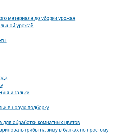
ого материала до уборки урожая
большой урожай
еты
ада
ду
ебня и гальки
тьи в новую подборку
 для обработки комнатных цветов
ариновать грибы на зиму в банках по простому