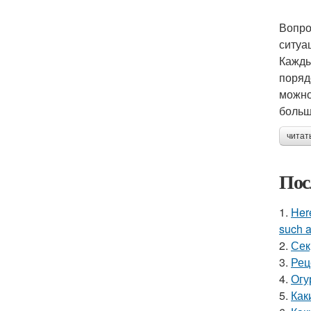
Вопро
ситуа
Кажды
поряд
можно
больш
читат
Пос
1.
Here
such a
2.
Сек
3.
Рец
4.
Огу
5.
Как