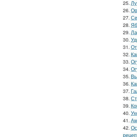
25.
Лу
26.
Ор
27.
Се
28.
Яб
29.
Ла
30.
Уд
31.
От
32.
Ка
33.
Ог
34.
Ог
35.
Вы
36.
Ка
37.
Га
38.
Ст
39.
Ко
40.
Ух
41.
Ам
42.
Ос
рецеп