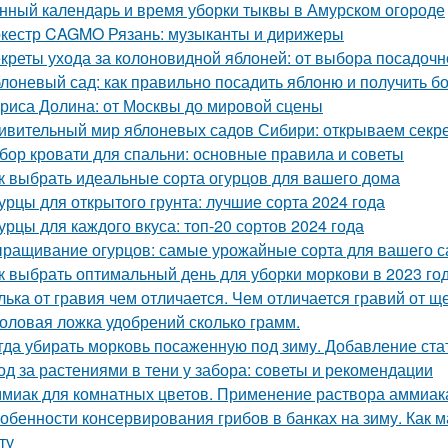
нный календарь и время уборки тыквы в Амурском огороде
кестр CAGMO Рязань: музыканты и дирижеры
креты ухода за колоновидной яблоней: от выбора посадочн
лоневый сад: как правильно посадить яблоню и получить 
риса Долина: от Москвы до мировой сцены
ивительный мир яблоневых садов Сибири: открываем секр
бор кровати для спальни: основные правила и советы
к выбрать идеальные сорта огурцов для вашего дома
урцы для открытого грунта: лучшие сорта 2024 года
урцы для каждого вкуса: топ-20 сортов 2024 года
ращивание огурцов: самые урожайные сорта для вашего с
к выбрать оптимальный день для уборки моркови в 2023 го
лька от гравия чем отличается. Чем отличается гравий от щ
оловая ложка удобрений сколько грамм.
гда убирать морковь посаженную под зиму. Добавление ста
од за растениями в тени у забора: советы и рекомендации
миак для комнатных цветов. Применение раствора аммиака
обенности консервирования грибов в банках на зиму. Как м
ту