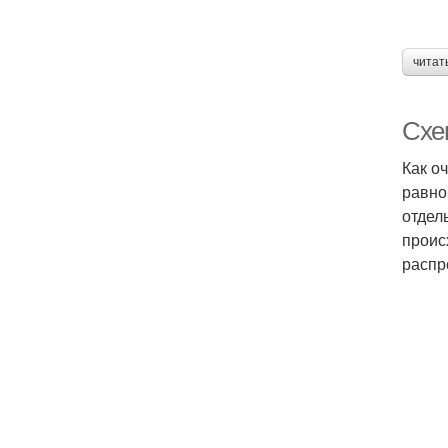
читат
Схе
Как о
равно
отдел
проис
распр