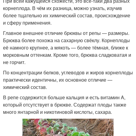
При всей кажущейся схожести, это всё-таки два разных
корнеплода. В чём их разница, можно узнать, изучив
более тщательно их химический состав, происхождение
и сферу применения.
Главное внешнее отличие брюквы от репы — размеры.
Брюква более похожа на сахарную свёклу. Корнеплоды
её намного крупнее, а мякоть — более тёмная, ближе к
морковным оттенкам. Кроме того, брюква сладковатая и
не горчит.
По концентрации белков, углеводов и жиров корнеплоды
практически идентичны, их основное отличие —
химический состав.
В репе содержится больше кальция и есть витамин A,
который отсутствует в брюкве. Содержат плоды также
много янтарной и никотиновой кислоты, сахара.