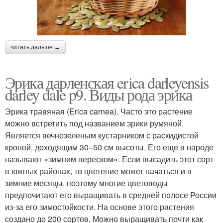
читать дальше →
Эрика дарленская erica darleyensis
darley dale p9. Виды рода эрика
Эрика травяная (Erica carnea). Часто это растение
можно встретить под названием эрики румяной.
Является вечнозеленым кустарником с раскидистой
кроной, доходящим 30–50 см высоты. Его еще в народе
называют «зимним вереском». Если высадить этот сорт
в южных районах, то цветение может начаться и в
зимние месяцы, поэтому многие цветоводы
предпочитают его выращивать в средней полосе России
из-за его зимостойкости. На основе этого растения
создано до 200 сортов. Можно выращивать почти как