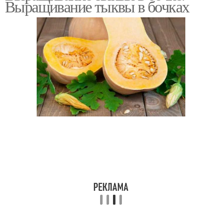
Выращивание тыквы в бочках
Тыквы в открытом
Тыква в контейнере
грунте
Тыква в средней
Тыква в ведре
полосе
Тыквы в открытый
Тыква в грунт
грунт
Недозрелая тыква
Семечки из тыквы