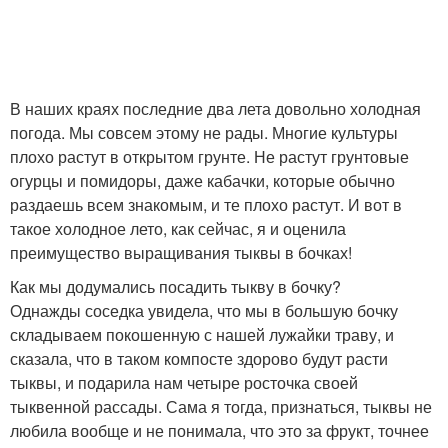
Твердокорые тыквы
Крупноплодные тыквы
В наших краях последние два лета довольно холодная
погода. Мы совсем этому не рады. Многие культуры
плохо растут в открытом грунте. Не растут грунтовые
огурцы и помидоры, даже кабачки, которые обычно
Семены в открытый
Мускатные тыквы
раздаешь всем знакомым, и те плохо растут. И вот в
грунт
такое холодное лето, как сейчас, я и оценила
преимущество выращивания тыквы в бочках!
Как мы додумались посадить тыкву в бочку?
Грунт по лунному
Тыквы на рассаду
Однажды соседка увидела, что мы в большую бочку
календарю
складываем покошенную с нашей лужайки траву, и
сказала, что в таком компосте здорово будут расти
тыквы, и подарила нам четыре росточка своей
тыквенной рассады. Сама я тогда, признаться, тыквы не
Грунт в украине
любила вообще и не понимала, что это за фрукт, точнее