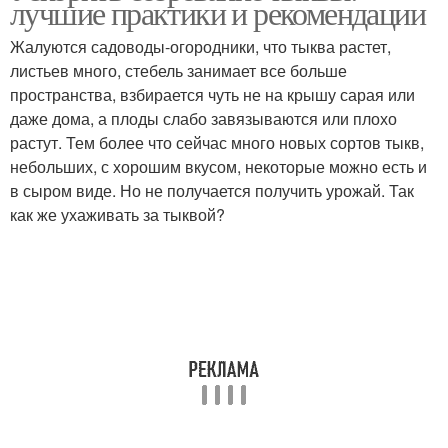
лучшие практики и рекомендации
Жалуются садоводы-огородники, что тыква растет,
листьев много, стебель занимает все больше
пространства, взбирается чуть не на крышу сарая или
Тыквы в грунт
Тыквы от а
даже дома, а плоды слабо завязываются или плохо
растут. Тем более что сейчас много новых сортов тыкв,
небольших, с хорошим вкусом, некоторые можно есть и
в сыром виде. Но не получается получить урожай. Так
Тыквы в открытом
Тыквы в мешках
как же ухаживать за тыквой?
грунте
Тыква в контейнере
Тыква в ведре
Тыква в средней
Тыквы в открытый
полосе
грунт