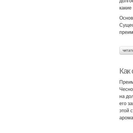
долго
какие
Основ
Сущес
преим
читат
Как
Преим
Чесно
на до
его з
этой 
арома