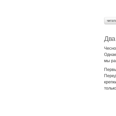
читат
Два
Чесно
Однак
мы ра
Первы
Перед
крепк
тольк