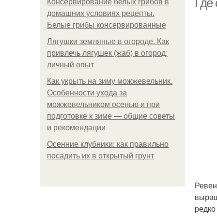
Где 
Консервирование белых грибов в
домашних условиях рецепты.
Белые грибы консервированные
Лягушки земляные в огороде. Как
привлечь лягушек (жаб) в огород:
личный опыт
Как укрыть на зиму можжевельник.
Особенности ухода за
можжевельником осенью и при
подготовке к зиме — общие советы
и рекомендации
Осенние клубники: как правильно
посадить их в открытый грунт
Ревен
выращ
редко