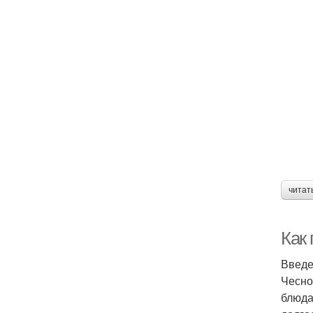
читат
Как 
Введ
Чесно
блюда