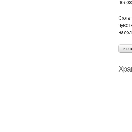
подож
Салат
чувст
надол
читат
Хра