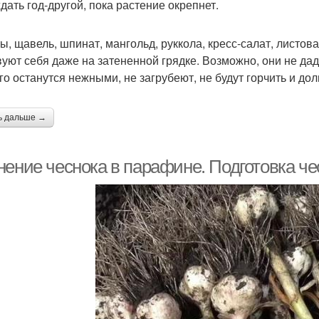
дать год-другой, пока растение окрепнет.
ы, щавель, шпинат, мангольд, руккола, кресс-салат, листова
вуют себя даже на затененной грядке. Возможно, они не дад
го останутся нежными, не загрубеют, не будут горчить и долг
ь дальше →
нение чеснока в парафине. Подготовка че