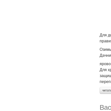
Для д
прави
Озимы
Дачни
ярово
Для х
защищ
переп
читат
Вас