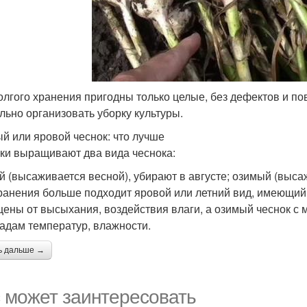
олгого хранения пригодны только целые, без дефектов и п
льно организовать уборку культуры.
й или яровой чеснок: что лучше
ки выращивают два вида чеснока:
й (высаживается весной), убирают в августе; озимый (высаж
ранения больше подходит яровой или летний вид, имеющий
ены от высыхания, воздействия влаги, а озимый чеснок с 
адам температур, влажности.
ь дальше →
 может заинтересовать