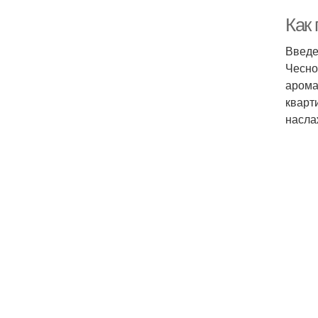
Как
Введ
Чесно
арома
кварт
насла