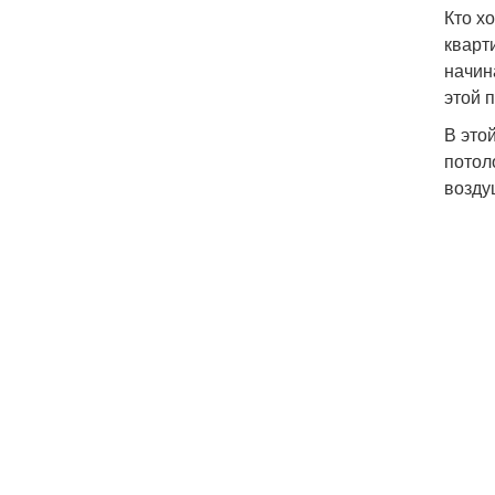
Кто х
кварт
начин
этой 
В это
потол
возду