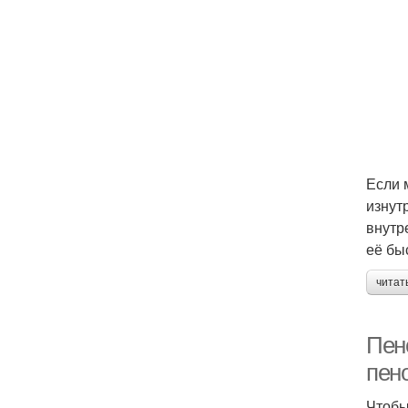
Если 
изнут
внутр
её бы
читат
Пен
пен
Чтобы