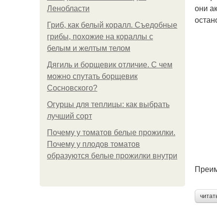
они а
Ленобласти
остан
Гриб, как белый коралл. Съедобные
грибы, похожие на кораллы с
белым и желтым телом
Дягиль и борщевик отличие. С чем
можно спутать борщевик
Сосновского?
Огурцы для теплицы: как выбрать
лучший сорт
Почему у томатов белые прожилки.
Почему у плодов томатов
образуются белые прожилки внутри
Преим
читат