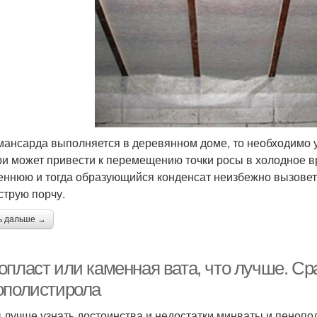
мансарда выполняется в деревянном доме, то необходимо у
ри может привести к перемещению точки росы в холодное в
еннюю и тогда образующийся конденсат неизбежно вызовет
струю порчу.
ь дальше →
опласт или каменная вата, что лучше. С
ополистирола
 лучше узнать достоинства и недостатки минваты и пенопо