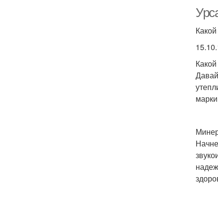
Урса
Какой
15.10
Какой
Давай
утепл
марки
Минер
Начне
звуко
надеж
здоро