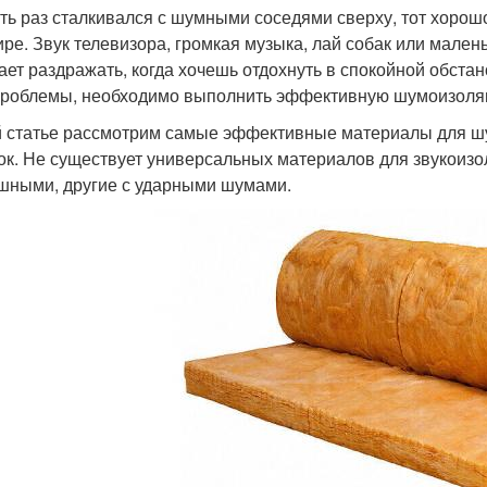
оть раз сталкивался с шумными соседями сверху, тот хоро
ире. Звук телевизора, громкая музыка, лай собак или малень
ает раздражать, когда хочешь отдохнуть в спокойной обста
проблемы, необходимо выполнить эффективную шумоизоляц
й статье рассмотрим самые эффективные материалы для шу
ок. Не существует универсальных материалов для звукоизо
шными, другие с ударными шумами.