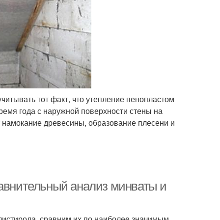
читывать тот факт, что утепление пенопластом
ремя года с наружной поверхности стены на
 намокание древесины, образование плесени и
равнительный анализ минваты и
листирола, сравним их по наиболее значимым