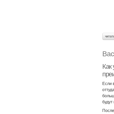
читат
Вас
Как
пре
Если 
оттуд
больш
будут
После