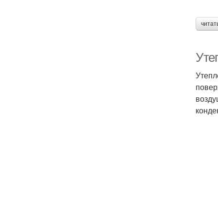
читат
Уте
Утепл
повер
возду
конде