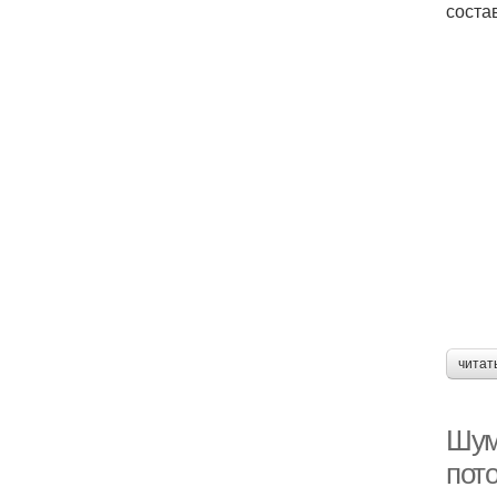
соста
читат
Шум
пото