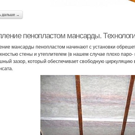
ь дальше →
пление пенопластом мансарды. Технолог
ение мансарды пенопластом начинают с установки обрешет
хностью стены и утеплителем (в нашем случае плохо паро
шный зазор, который обеспечивает свободную циркуляцию 
нсата.