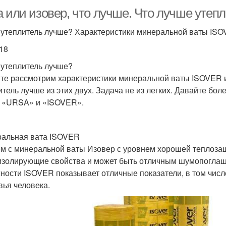
 или изовер, что лучше. Что лучше утепл
 утеплитель лучше? Характеристики минеральной ваты IS
.18
 утеплитель лучше?
те рассмотрим характеристики минеральной ваты ISOVER и
итель лучше из этих двух. Задача не из легких. Давайте б
 «URSA» и «ISOVER».
альная вата ISOVER
м с минеральной ваты Изовер с уровнем хорошей теплоза
изолирующие свойства и может быть отличным шумопоглащ
ности ISOVER показывает отличные показатели, в том чис
вья человека.