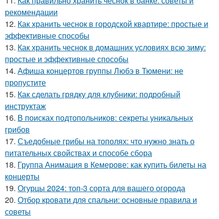
11.
Как правильно хранить чеснок в банке: советы и
рекомендации
12.
Как хранить чеснок в городской квартире: простые и
эффективные способы
13.
Как хранить чеснок в домашних условиях всю зиму:
простые и эффективные способы
14.
Афиша концертов группы Любэ в Тюмени: не
пропустите
15.
Как сделать грядку для клубники: подробный
инструктаж
16.
В поисках подтопольников: секреты уникальных
грибов
17.
Съедобные грибы на тополях: что нужно знать о
питательных свойствах и способе сбора
18.
Группа Анимация в Кемерове: как купить билеты на
концерты
19.
Огурцы 2024: топ-3 сорта для вашего огорода
20.
Отбор кровати для спальни: основные правила и
советы