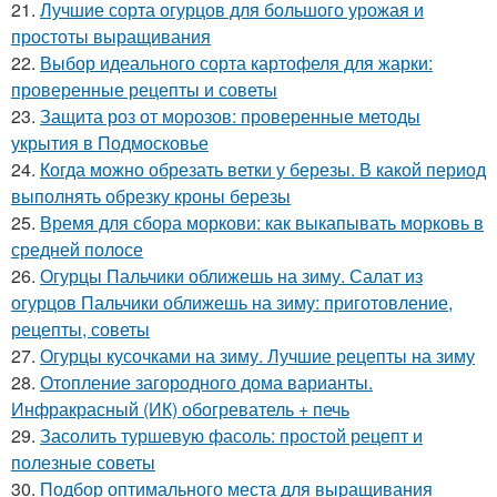
21.
Лучшие сорта огурцов для большого урожая и
простоты выращивания
22.
Выбор идеального сорта картофеля для жарки:
проверенные рецепты и советы
23.
Защита роз от морозов: проверенные методы
укрытия в Подмосковье
24.
Когда можно обрезать ветки у березы. В какой период
выполнять обрезку кроны березы
25.
Время для сбора моркови: как выкапывать морковь в
средней полосе
26.
Огурцы Пальчики оближешь на зиму. Салат из
огурцов Пальчики оближешь на зиму: приготовление,
рецепты, советы
27.
Огурцы кусочками на зиму. Лучшие рецепты на зиму
28.
Отопление загородного дома варианты.
Инфракрасный (ИК) обогреватель + печь
29.
Засолить туршевую фасоль: простой рецепт и
полезные советы
30.
Подбор оптимального места для выращивания