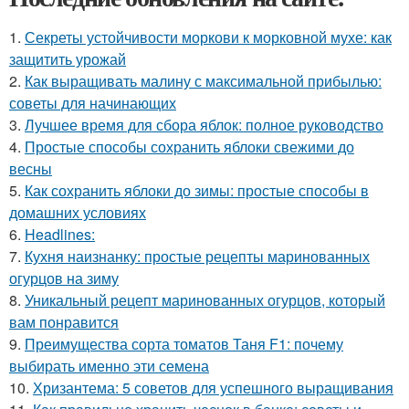
1.
Секреты устойчивости моркови к морковной мухе: как
защитить урожай
2.
Как выращивать малину с максимальной прибылью:
советы для начинающих
3.
Лучшее время для сбора яблок: полное руководство
4.
Простые способы сохранить яблоки свежими до
весны
5.
Как сохранить яблоки до зимы: простые способы в
домашних условиях
6.
Headlines:
7.
Кухня наизнанку: простые рецепты маринованных
огурцов на зиму
8.
Уникальный рецепт маринованных огурцов, который
вам понравится
9.
Преимущества сорта томатов Таня F1: почему
выбирать именно эти семена
10.
Хризантема: 5 советов для успешного выращивания