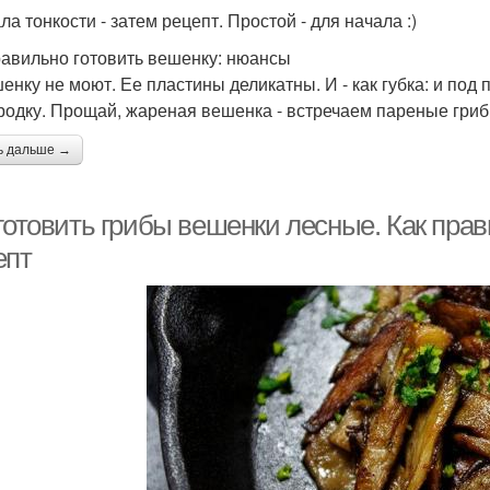
а тонкости - затем рецепт. Простой - для начала :)
равильно готовить вешенку: нюансы
шенку не моют. Ее пластины деликатны. И - как губка: и под
родку. Прощай, жареная вешенка - встречаем пареные гриб
ь дальше →
готовить грибы вешенки лесные. Как пра
епт