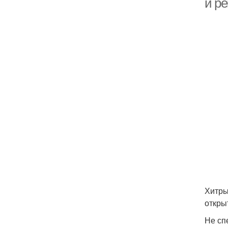
и р
Хитры
откры
Не сп