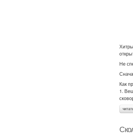
Хитры
откры
Не сп
Сначал
Как п
1. Ве
сково
читат
Ско