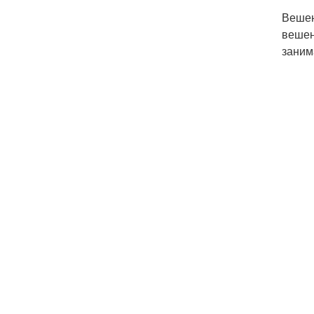
Вешен
вешен
заним