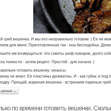
й гриб вешенка. И мы его неправильно готовим :) Ее не мою
тием для меня. Приготовленная так - она бесподобна. Делю
ешите им возмущаться: это советы шеф-поваров, долго соб
а тонкости - затем рецепт. Простой - для начала :)
равильно готовить вешенку: нюансы
шенку не моют. Ее пластины деликатны. И - как губка: и под
родку. Прощай, жареная вешенка - встречаем пареные гриб
ь дальше →
лько по времени готовить вешенки. Сколь