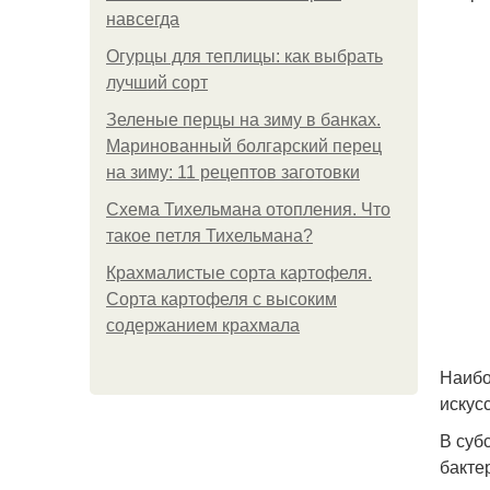
навсегда
Огурцы для теплицы: как выбрать
лучший сорт
Зеленые перцы на зиму в банках.
Маринованный болгарский перец
на зиму: 11 рецептов заготовки
Схема Тихельмана отопления. Что
такое петля Тихельмана?
Крахмалистые сорта картофеля.
Сорта картофеля с высоким
содержанием крахмала
Наибо
искус
В суб
бакте