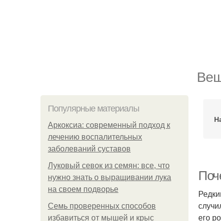
Веш
Популярные материалы
Н
Аркоксиа: современный подход к
лечению воспалительных
заболеваний суставов
Луковый севок из семян: все, что
Поч
нужно знать о выращивании лука
на своем подворье
Редки
случи
Семь проверенных способов
его р
избавиться от мышей и крыс