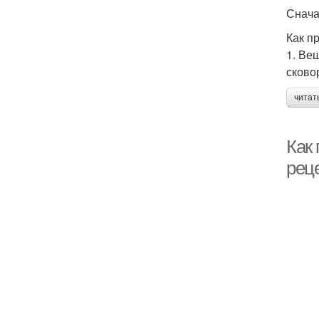
Сначал
Как п
1. Ве
сково
читат
Как 
рец